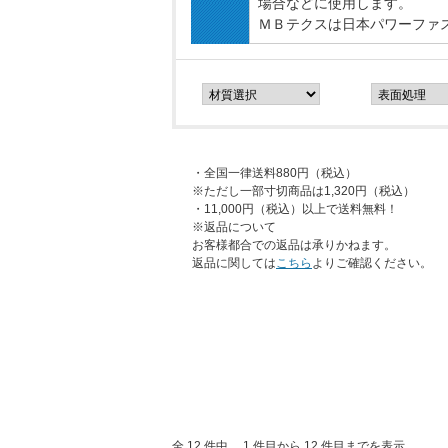
場合などに使用します。
ＭＢテクスは日本パワーファ
・全国一律送料880円（税込）
※ただし一部寸切商品は1,320円（税込）
・11,000円（税込）以上で送料無料！
※返品について
お客様都合での返品は承りかねます。
返品に関しては
こちら
よりご確認ください。
全 12 件中、 1 件目から 12 件目までを表示