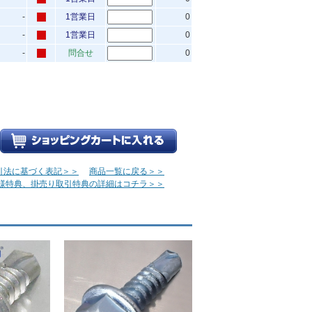
-
1営業日
0
-
1営業日
0
-
問合せ
0
引法に基づく表記＞＞
商品一覧に戻る＞＞
様特典、掛売り取引特典の詳細はコチラ＞＞