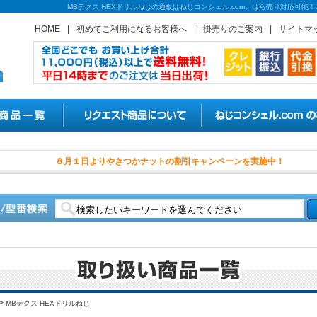
MBテクス HEXドリルねじの通販はねじコンシェル.com。ばら売り対応可能
HOME
|
初めてご利用になるお客様へ
|
掛売りのご案内
|
サイトマ
８月１日よりやきつかナットの
>
MBテクス HEXドリルねじ