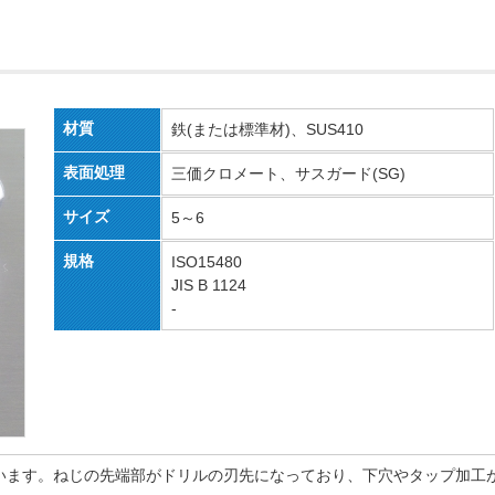
材質
鉄(または標準材)、SUS410
表面処理
三価クロメート、サスガード(SG)
サイズ
5～6
規格
ISO15480
JIS B 1124
-
います。ねじの先端部がドリルの刃先になっており、下穴やタップ加工