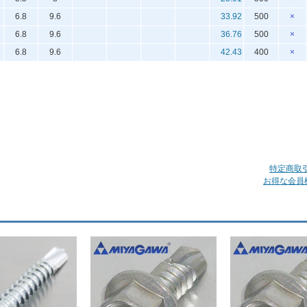
6.8
9.6
33.92
500
×
6.8
9.6
36.76
500
×
6.8
9.6
42.43
400
×
特定商取
お得な会員