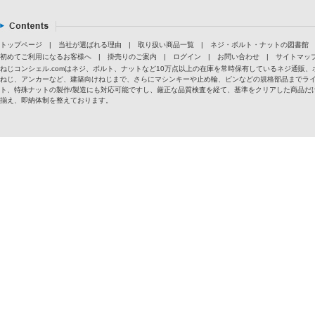
トップページ
|
当社が選ばれる理由
|
取り扱い商品一覧
|
ネジ・ボルト・ナットの図書館
初めてご利用になるお客様へ
|
掛売りのご案内
|
ログイン
|
お問い合わせ
|
サイトマッ
ねじコンシェル.comはネジ、ボルト、ナットなど10万点以上の在庫を常時保有しているネジ通
ねじ、アンカーなど、建築向けねじまで、さらにマシンキーや止め輪、ピンなどの規格部品までラ
ト、特殊ナットの製作/製造にも対応可能ですし、厳正な品質検査を経て、基準をクリアした商品だけ
揃え、即納体制を整えております。