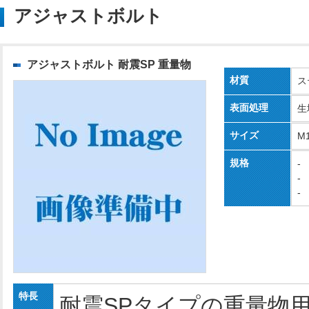
アジャストボルト
アジャストボルト 耐震SP 重量物
材質
ス
表面処理
生
サイズ
M
規格
-
-
-
特長
耐震SPタイプの重量物