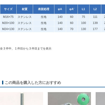
サイズ
材質
表面処理
φA
φA'
L1
L2
M16×75
ステンレス
生地
140
60
75
111
M20×100
ステンレス
生地
140
60
100
139
M24×130
ステンレス
生地
140
70
130
177
全 3 件中、 1 件目から 3 件目までを表示
この商品を購入した方におすすめ