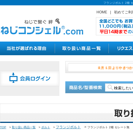
フランジボルト 2種
HOME
|
初めてご利
８月１日より
フランジボルト
>
TOP
>
取り扱い商品一覧
>
ボルト
>
フランジボルト 2種 セレート無