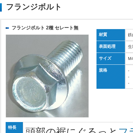
フランジボルト
フランジボルト 2種 セレート無
材質
鉄
表面処理
生
サイズ
M
規格
-
-
-
特長
頭部の裾にぐるっと
フ