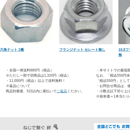
六角ナット 1種
フランジナット セレート無し
10.9
無
・全国一律送料880円（税込）
・本サイトでの最低取
※ただし一部寸切商品は1,320円（税込）
なお、「税込550円
・11,000円（税込）以上で送料無料！
「税込550円」とし
※返品について
・お問合せ商品は、
商品到着後、5日以内に着払いで
ご返品
ください。
・小数点以下切り上
※箱単価＝1本当たり