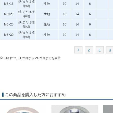
鉄(または標
M6×16
生地
10
14
6
準材)
鉄(または標
M6×20
生地
10
14
6
準材)
鉄(または標
M6×25
生地
10
14
6
準材)
鉄(または標
M6×30
生地
10
14
6
準材)
1
2
3
4
全 313 件中、 1 件目から 24 件目までを表示
この商品を購入した方におすすめ