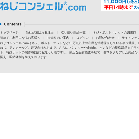
トップページ
|
当社が選ばれる理由
|
取り扱い商品一覧
|
ネジ・ボルト・ナットの図書館
初めてご利用になるお客様へ
|
掛売りのご案内
|
ログイン
|
お問い合わせ
|
サイトマッ
ねじコンシェル.comはネジ、ボルト、ナットなど10万点以上の在庫を常時保有しているネジ通
ねじ、アンカーなど、建築向けねじまで、さらにマシンキーや止め輪、ピンなどの規格部品までラ
ト、特殊ナットの製作/製造にも対応可能ですし、厳正な品質検査を経て、基準をクリアした商品だけ
揃え、即納体制を整えております。