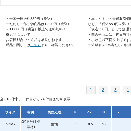
・全国一律送料880円（税込）
・本サイトでの最低取引価
※ただし一部寸切商品は1,320円（税込）
なお、「税込550円未満の
・11,000円（税込）以上で送料無料！
「税込550円」として処理
※返品について
・問合せ商品は、後日当社
お客様都合での返品は承りかねます。
・小数点以下切り上げです
返品に関しては
こちら
よりご確認ください。
※箱単価＝1本当たりの価
1
2
3
4
全 313 件中、 1 件目から 24 件目までを表示
サイズ
材質
表面処理
s
d2
k
-
鉄(または標
M4×6
生地
7
10.5
4.2
準材)