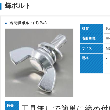
蝶ボルト
冷間蝶ボルト(H) P=3
材質
鉄
表面処理
三
サイズ
M
規格
-
-
-
特長
工具無しで簡単に締め付