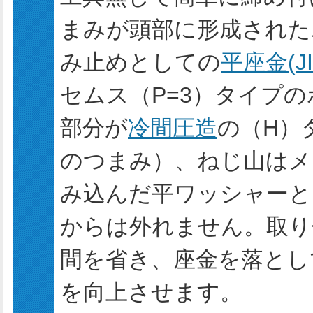
まみが頭部に形成された
み止めとしての
平座金(J
セムス（P=3）タイプ
部分が
冷間圧造
の（H）
のつまみ）、ねじ山はメ
み込んだ平ワッシャーと
からは外れません。取り
間を省き、座金を落とし
を向上させます。