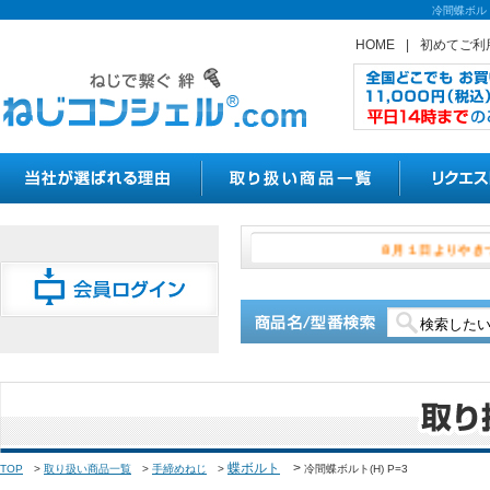
冷間蝶ボル
HOME
|
初めてご利
８月１日
蝶ボルト
>
TOP
>
取り扱い商品一覧
>
手締めねじ
>
冷間蝶ボルト(H) P=3