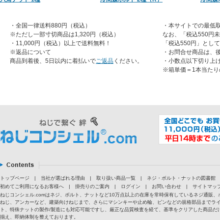
・全国一律送料880円（税込）
・本サイトでの最低取
※ただし一部寸切商品は1,320円（税込）
なお、「税込550円
・11,000円（税込）以上で送料無料！
「税込550円」とし
※返品について
・お問合せ商品は、
商品到着後、5日以内に着払いで
ご返品
ください。
・小数点以下切り上
※箱単価＝1本当たり
トップページ
|
当社が選ばれる理由
|
取り扱い商品一覧
|
ネジ・ボルト・ナットの図書館
初めてご利用になるお客様へ
|
掛売りのご案内
|
ログイン
|
お問い合わせ
|
サイトマッ
ねじコンシェル.comはネジ、ボルト、ナットなど10万点以上の在庫を常時保有しているネジ通
ねじ、アンカーなど、建築向けねじまで、さらにマシンキーや止め輪、ピンなどの規格部品までラ
ト、特殊ナットの製作/製造にも対応可能ですし、厳正な品質検査を経て、基準をクリアした商品だけ
揃え、即納体制を整えております。