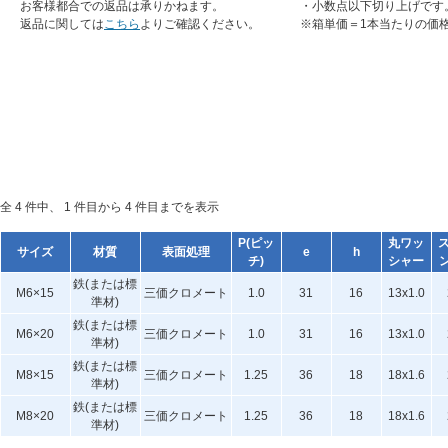
お客様都合での返品は承りかねます。
・小数点以下切り上げです
返品に関しては
こちら
よりご確認ください。
※箱単価＝1本当たりの価
全 4 件中、 1 件目から 4 件目までを表示
P(ピッ
丸ワッ
サイズ
材質
表面処理
e
h
チ)
シャー
鉄(または標
M6×15
三価クロメート
1.0
31
16
13x1.0
準材)
鉄(または標
M6×20
三価クロメート
1.0
31
16
13x1.0
準材)
鉄(または標
M8×15
三価クロメート
1.25
36
18
18x1.6
準材)
鉄(または標
M8×20
三価クロメート
1.25
36
18
18x1.6
準材)