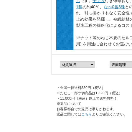
じ
です。
十字穴
付き薄頭ねじ、
1種
の約40％、
なべ0番3種
と
れ、引っ掛かりもなく安全性で
止め効果を発揮し、被締結材
製造工程の簡略化によるコス
※ナット等めねじ不要のセル
用) を用途に合わせてお選び
・全国一律送料880円（税込）
※ただし一部寸切商品は1,320円（税込）
・11,000円（税込）以上で送料無料！
※返品について
お客様都合での返品は承りかねます。
返品に関しては
こちら
よりご確認ください。