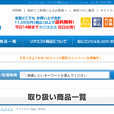
ラミクス 小ねじ D=2.5の通販はねじコンシェル.com。ばら売り対応可
HOME
|
初めてご利用になるお客様へ
|
掛売りのご案内
|
サイトマ
８月１日よりやきつかナットの
ラミメイト
>
ラミクス 小ねじ D=2.5