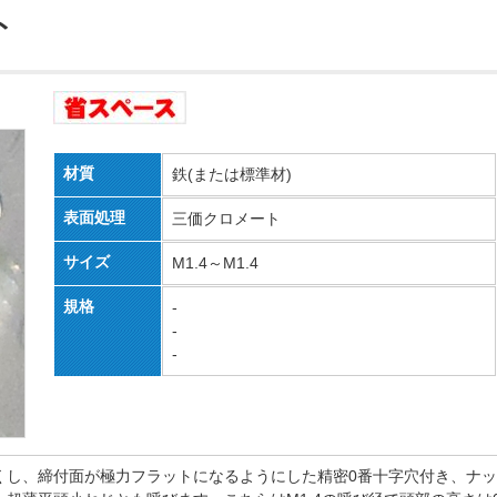
ト
材質
鉄(または標準材)
表面処理
三価クロメート
サイズ
M1.4～M1.4
規格
-
-
-
くし、締付面が極力フラットになるようにした精密0番十字穴付き、ナ