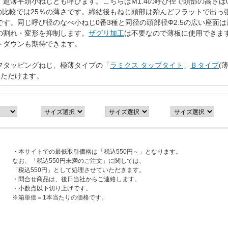
超薄平頭小ねじとも呼びます。こちらはM1.4の呼び径で頭部の高さは0
の比較では25％の薄さです。締結後もねじ頭部は殆んどフラットで出っ
す。同じ呼び径のなべ小ねじ0番3種と同径の頭部径Φ2.5の広い座面
の割れ・変形を抑制します。
ザグリ加工
は不要なので薄板に使用できま
トダウンも期待できます。
フタッピングねじ、極薄タイプの「
ラミクス タップタイト
」
Ｂタイプ
(
いただけます。
・本サイトでの最低取引価格は「税込550円～」となります。
なお、「税込550円未満のご注文」に関しては、
「税込550円」として処理させていただきます。
・問合せ商品は、後日当社からご連絡します。
・小数点以下切り上げです。
※箱単価＝1本当たりの価格です。