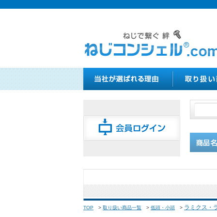
ラミクス・
TOP
>
取り扱い商品一覧
>
低頭・小頭
>