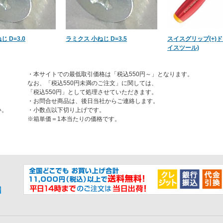
 D=3.0
ラミクス 小ねじ D=3.5
スイスグリップ(+)
イスツール)
・本サイトでの最低取引価格は「税込550円～」となります。
なお、「税込550円未満のご注文」に関しては、
「税込550円」として処理させていただきます。
・お問合せ商品は、後日当社からご連絡します。
い。
・小数点以下切り上げです。
※箱単価＝1本当たりの価格です。