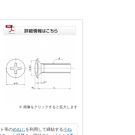
※ 画像をクリックすると拡大します
ット等の
めねじ
を利用して締結する
小ね