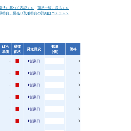
引法に基づく表記＞＞
商品一覧に戻る＞＞
様特典、掛売り取引特典の詳細はコチラ＞＞
ばら
税抜
数量
発送目安
価格
単価
価格
（個）
-
1営業日
0
-
1営業日
0
-
1営業日
0
-
1営業日
0
-
1営業日
0
-
1営業日
0