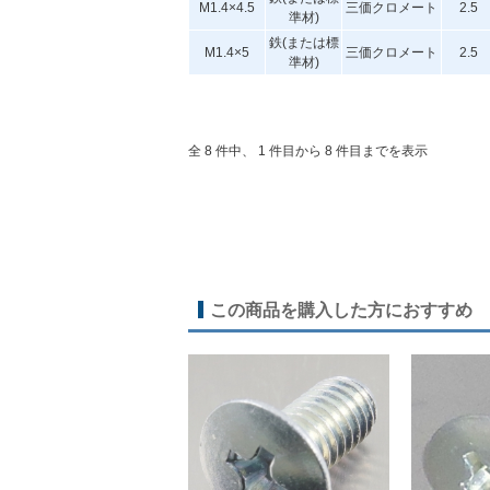
M1.4×4.5
三価クロメート
2.5
準材)
鉄(または標
M1.4×5
三価クロメート
2.5
準材)
全 8 件中、 1 件目から 8 件目までを表示
この商品を購入した方におすすめ