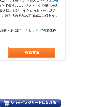
.2mmと極薄く、同径の
なべ小ねじ0番
張らず機器のコンパクト化や軽量化が図
は最大締め付けトルクを向上させ、緩み
す。頭を沈める為の追加加工は必要なく
薄鋼板・樹脂用)
ＰＳタイプ
(樹脂薄板