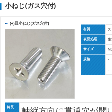
小ねじ(ガス穴付)
(+)皿小ねじ(ガス穴付)
材質
ス
表面処理
生
サイズ
M
規格
-
-
-
特長
軸縦方向に貫通穴が開