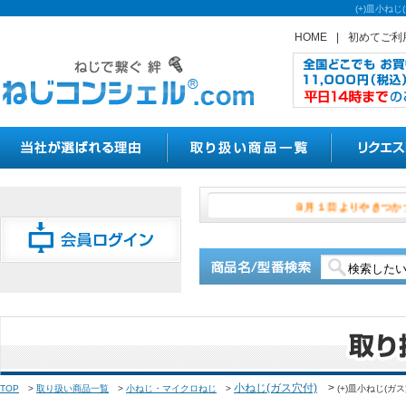
(+)皿小ね
HOME
|
初めてご利
８月１日より
小ねじ(ガス穴付)
>
TOP
>
取り扱い商品一覧
>
小ねじ・マイクロねじ
>
(+)皿小ねじ(ガス