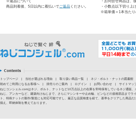
※返品について
・お問合せ商品は、
商品到着後、5日以内に着払いで
ご返品
ください。
・小数点以下切り上
※箱単価＝1本当たり
トップページ
|
当社が選ばれる理由
|
取り扱い商品一覧
|
ネジ・ボルト・ナットの図書館
初めてご利用になるお客様へ
|
掛売りのご案内
|
ログイン
|
お問い合わせ
|
サイトマッ
ねじコンシェル.comはネジ、ボルト、ナットなど10万点以上の在庫を常時保有しているネジ通
ねじ、アンカーなど、建築向けねじまで、さらにマシンキーや止め輪、ピンなどの規格部品までラ
ト、特殊ナットの製作/製造にも対応可能ですし、厳正な品質検査を経て、基準をクリアした商品だけ
揃え、即納体制を整えております。