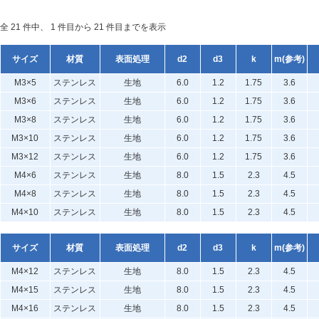
全 21 件中、 1 件目から 21 件目までを表示
サイズ
材質
表面処理
d2
d3
k
m(参考)
M3×5
ステンレス
生地
6.0
1.2
1.75
3.6
M3×6
ステンレス
生地
6.0
1.2
1.75
3.6
M3×8
ステンレス
生地
6.0
1.2
1.75
3.6
M3×10
ステンレス
生地
6.0
1.2
1.75
3.6
M3×12
ステンレス
生地
6.0
1.2
1.75
3.6
M4×6
ステンレス
生地
8.0
1.5
2.3
4.5
M4×8
ステンレス
生地
8.0
1.5
2.3
4.5
M4×10
ステンレス
生地
8.0
1.5
2.3
4.5
サイズ
材質
表面処理
d2
d3
k
m(参考)
M4×12
ステンレス
生地
8.0
1.5
2.3
4.5
M4×15
ステンレス
生地
8.0
1.5
2.3
4.5
M4×16
ステンレス
生地
8.0
1.5
2.3
4.5