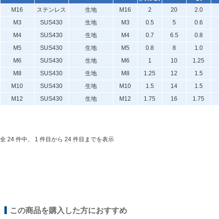
M16
ステンレス
生地
M16
2
20
2.0
M3
SUS430
生地
M3
0.5
5
0.6
M4
SUS430
生地
M4
0.7
6.5
0.8
M5
SUS430
生地
M5
0.8
8
1.0
M6
SUS430
生地
M6
1
10
1.25
M8
SUS430
生地
M8
1.25
12
1.5
M10
SUS430
生地
M10
1.5
14
1.5
M12
SUS430
生地
M12
1.75
16
1.75
全 24 件中、 1 件目から 24 件目までを表示
この商品を購入した方におすすめ