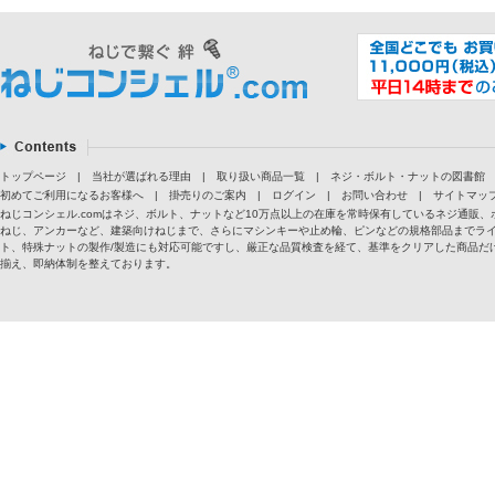
トップページ
|
当社が選ばれる理由
|
取り扱い商品一覧
|
ネジ・ボルト・ナットの図書館
初めてご利用になるお客様へ
|
掛売りのご案内
|
ログイン
|
お問い合わせ
|
サイトマッ
ねじコンシェル.comはネジ、ボルト、ナットなど10万点以上の在庫を常時保有しているネジ通
ねじ、アンカーなど、建築向けねじまで、さらにマシンキーや止め輪、ピンなどの規格部品までラ
ト、特殊ナットの製作/製造にも対応可能ですし、厳正な品質検査を経て、基準をクリアした商品だけ
揃え、即納体制を整えております。