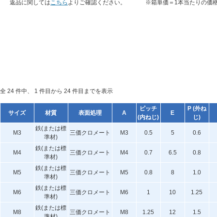
返品に関しては
こちら
よりご確認ください。
※箱単価＝1本当たりの価
全 24 件中、 1 件目から 24 件目までを表示
ピッチ
P (外ね
サイズ
材質
表面処理
A
E
(内ねじ)
じ)
鉄(または標
M3
三価クロメート
M3
0.5
5
0.6
準材)
鉄(または標
M4
三価クロメート
M4
0.7
6.5
0.8
準材)
鉄(または標
M5
三価クロメート
M5
0.8
8
1.0
準材)
鉄(または標
M6
三価クロメート
M6
1
10
1.25
準材)
鉄(または標
M8
三価クロメート
M8
1.25
12
1.5
準材)