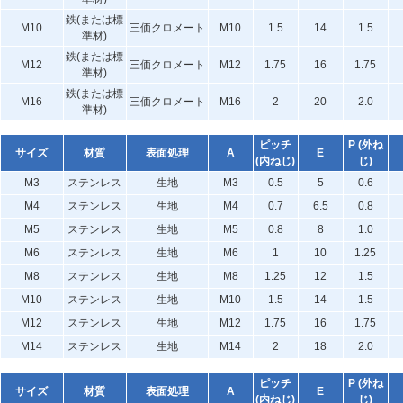
鉄(または標
M10
三価クロメート
M10
1.5
14
1.5
準材)
鉄(または標
M12
三価クロメート
M12
1.75
16
1.75
準材)
鉄(または標
M16
三価クロメート
M16
2
20
2.0
準材)
ピッチ
P (外ね
サイズ
材質
表面処理
A
E
(内ねじ)
じ)
M3
ステンレス
生地
M3
0.5
5
0.6
M4
ステンレス
生地
M4
0.7
6.5
0.8
M5
ステンレス
生地
M5
0.8
8
1.0
M6
ステンレス
生地
M6
1
10
1.25
M8
ステンレス
生地
M8
1.25
12
1.5
M10
ステンレス
生地
M10
1.5
14
1.5
M12
ステンレス
生地
M12
1.75
16
1.75
M14
ステンレス
生地
M14
2
18
2.0
ピッチ
P (外ね
サイズ
材質
表面処理
A
E
(内ねじ)
じ)