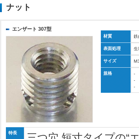
ナット
エンザート 307型
材質
鉄
表面処理
生
サイズ
M
規格
-
-
-
特長
三つ穴 短寸タイプの“エ