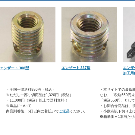
エンザート 337型
エンザ
エンザート 308型
加工用)
・全国一律送料880円（税込）
・本サイトでの最低取
※ただし一部寸切商品は1,320円（税込）
なお、「税込550円
・11,000円（税込）以上で送料無料！
「税込550円」とし
※返品について
・お問合せ商品は、
商品到着後、5日以内に着払いで
ご返品
ください。
・小数点以下切り上
※箱単価＝1本当たり