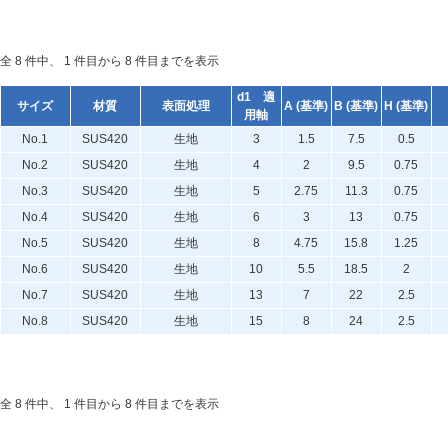
全 8 件中、 1 件目から 8 件目までを表示
d1 適
サイズ
材質
表面処理
A (基準)
B (基準)
H (基準)
用軸
No.1
SUS420
生地
3
1.5
7.5
0.5
No.2
SUS420
生地
4
2
9.5
0.75
No.3
SUS420
生地
5
2.75
11.3
0.75
No.4
SUS420
生地
6
3
13
0.75
No.5
SUS420
生地
8
4.75
15.8
1.25
No.6
SUS420
生地
10
5.5
18.5
2
No.7
SUS420
生地
13
7
22
2.5
No.8
SUS420
生地
15
8
24
2.5
全 8 件中、 1 件目から 8 件目までを表示