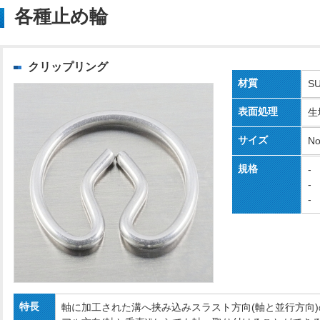
各種止め輪
クリップリング
材質
S
表面処理
生
サイズ
No
規格
-
-
-
特長
軸に加工された溝へ挟み込みスラスト方向(軸と並行方向)