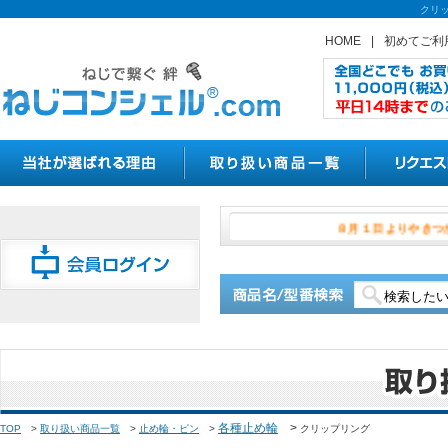
クリ
HOME
|
初めてご利
８月１日よ
各種止め輪
>
TOP
>
取り扱い商品一覧
>
止め輪・ピン
>
クリップリング