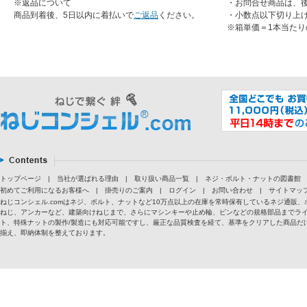
※返品について
・お問合せ商品は、
商品到着後、5日以内に着払いで
ご返品
ください。
・小数点以下切り上
※箱単価＝1本当たり
トップページ
|
当社が選ばれる理由
|
取り扱い商品一覧
|
ネジ・ボルト・ナットの図書館
初めてご利用になるお客様へ
|
掛売りのご案内
|
ログイン
|
お問い合わせ
|
サイトマッ
ねじコンシェル.comはネジ、ボルト、ナットなど10万点以上の在庫を常時保有しているネジ通
ねじ、アンカーなど、建築向けねじまで、さらにマシンキーや止め輪、ピンなどの規格部品までラ
ト、特殊ナットの製作/製造にも対応可能ですし、厳正な品質検査を経て、基準をクリアした商品だけ
揃え、即納体制を整えております。