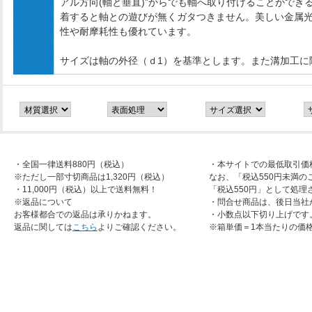
アル方向(軸と垂直)”からでも軸へ取り付けることがで
着すると軸との遊びが無くガタつきません。美しい金属
性や耐摩耗性も優れています。
サイズは軸の外径（ｄ1）を基準とします。また溝加工に
・全国一律送料880円（税込）
・本サイトでの最低取引価
※ただし一部寸切商品は1,320円（税込）
なお、「税込550円未満の
・11,000円（税込）以上で送料無料！
「税込550円」として処理
※返品について
・問合せ商品は、後日当社
お客様都合での返品は承りかねます。
・小数点以下切り上げです
返品に関しては
こちら
よりご確認ください。
※箱単価＝1本当たりの価