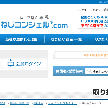
連結金
HOME
|
初めてご利
８月１日
ジョイントコネクター
>
TOP
>
取り扱い商品一覧
>
建物金物
>
連結金具キャップ