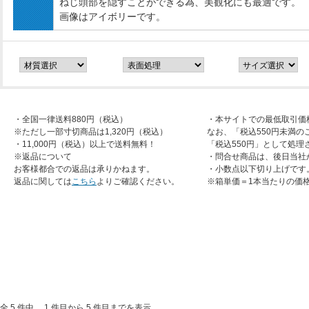
ねじ頭部を隠すことができる為、美観化にも最適です。
画像はアイボリーです。
・全国一律送料880円（税込）
・本サイトでの最低取引価
※ただし一部寸切商品は1,320円（税込）
なお、「税込550円未満の
・11,000円（税込）以上で送料無料！
「税込550円」として処理
※返品について
・問合せ商品は、後日当社
お客様都合での返品は承りかねます。
・小数点以下切り上げです
返品に関しては
こちら
よりご確認ください。
※箱単価＝1本当たりの価
全 5 件中、 1 件目から 5 件目までを表示