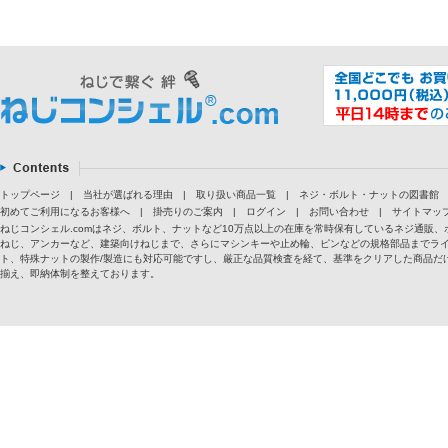
トップページ
|
当社が選ばれる理由
|
取り扱い商品一覧
|
ネジ・ボルト・ナットの図書館
初めてご利用になるお客様へ
|
掛売りのご案内
|
ログイン
|
お問い合わせ
|
サイトマッ
ねじコンシェル.comはネジ、ボルト、ナットなど10万点以上の在庫を常時保有しているネジ通
ねじ、アンカーなど、建築向けねじまで、さらにマシンキーや止め輪、ピンなどの規格部品までラ
ト、特殊ナットの製作/製造にも対応可能ですし、厳正な品質検査を経て、基準をクリアした商品だけ
揃え、即納体制を整えております。