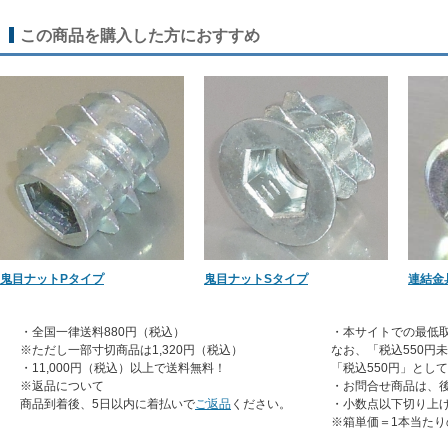
この商品を購入した方におすすめ
鬼目ナットPタイプ
鬼目ナットSタイプ
連結金具
・全国一律送料880円（税込）
・本サイトでの最低取
※ただし一部寸切商品は1,320円（税込）
なお、「税込550円
・11,000円（税込）以上で送料無料！
「税込550円」とし
※返品について
・お問合せ商品は、
商品到着後、5日以内に着払いで
ご返品
ください。
・小数点以下切り上
※箱単価＝1本当たり