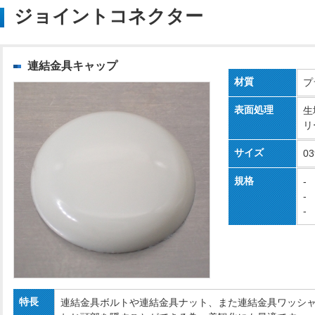
ジョイントコネクター
連結金具キャップ
材質
プ
表面処理
生
リ
サイズ
03
規格
-
-
-
特長
連結金具ボルトや連結金具ナット、また連結金具ワッシ