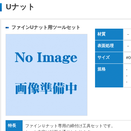
Uナット
ファインUナット用ツールセット
材質
－
表面処理
－
サイズ
#0
規格
-
-
-
特長
ファインＵナット専用の締付け工具セットです。