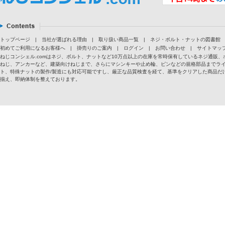
トップページ
|
当社が選ばれる理由
|
取り扱い商品一覧
|
ネジ・ボルト・ナットの図書館
初めてご利用になるお客様へ
|
掛売りのご案内
|
ログイン
|
お問い合わせ
|
サイトマッ
ねじコンシェル.comはネジ、ボルト、ナットなど10万点以上の在庫を常時保有しているネジ通
ねじ、アンカーなど、建築向けねじまで、さらにマシンキーや止め輪、ピンなどの規格部品までラ
ト、特殊ナットの製作/製造にも対応可能ですし、厳正な品質検査を経て、基準をクリアした商品だけ
揃え、即納体制を整えております。