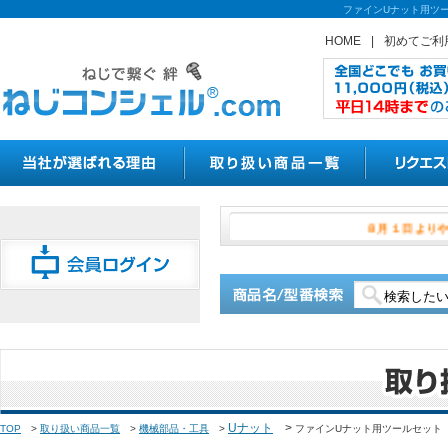
ファインUナット用ツー
HOME
|
初めてご利
８月１
Uナット
>
TOP
>
取り扱い商品一覧
>
機械部品・工具
>
ファインUナット用ツールセット