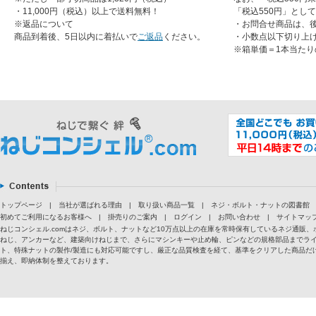
・11,000円（税込）以上で送料無料！
「税込550円」とし
※返品について
・お問合せ商品は、
商品到着後、5日以内に着払いで
ご返品
ください。
・小数点以下切り上
※箱単価＝1本当たり
トップページ
|
当社が選ばれる理由
|
取り扱い商品一覧
|
ネジ・ボルト・ナットの図書館
初めてご利用になるお客様へ
|
掛売りのご案内
|
ログイン
|
お問い合わせ
|
サイトマッ
ねじコンシェル.comはネジ、ボルト、ナットなど10万点以上の在庫を常時保有しているネジ通
ねじ、アンカーなど、建築向けねじまで、さらにマシンキーや止め輪、ピンなどの規格部品までラ
ト、特殊ナットの製作/製造にも対応可能ですし、厳正な品質検査を経て、基準をクリアした商品だけ
揃え、即納体制を整えております。