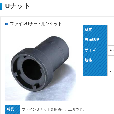
Uナット
ファインUナット用ソケット
材質
－
表面処理
－
サイズ
#
規格
-
-
-
特長
ファインＵナット専用締付け工具です。