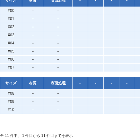
サイズ
材質
表面処理
-
-
-
-
#00
－
－
#01
－
－
#02
－
－
#03
－
－
#04
－
－
#05
－
－
#06
－
－
#07
－
－
サイズ
材質
表面処理
-
-
-
-
#08
－
－
#09
－
－
#10
－
－
全 11 件中、 1 件目から 11 件目までを表示