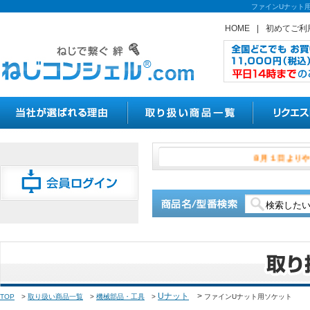
ファインUナット
HOME
|
初めてご利
８月１
Uナット
>
TOP
>
取り扱い商品一覧
>
機械部品・工具
>
ファインUナット用ソケット