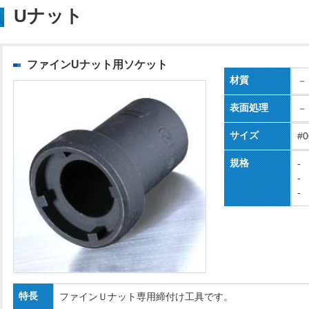
Uナット
ファインUナット用ソケット
材質
－
表面処理
－
サイズ
#
規格
-
-
-
特長
ファインＵナット専用締付け工具です。