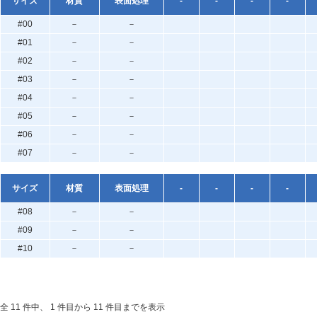
サイズ
材質
表面処理
-
-
-
-
#00
－
－
#01
－
－
#02
－
－
#03
－
－
#04
－
－
#05
－
－
#06
－
－
#07
－
－
サイズ
材質
表面処理
-
-
-
-
#08
－
－
#09
－
－
#10
－
－
全 11 件中、 1 件目から 11 件目までを表示