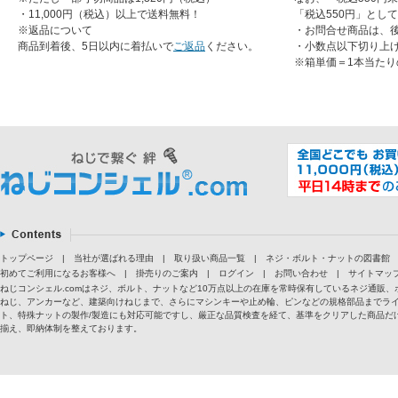
・11,000円（税込）以上で送料無料！
「税込550円」とし
※返品について
・お問合せ商品は、
商品到着後、5日以内に着払いで
ご返品
ください。
・小数点以下切り上
※箱単価＝1本当たり
トップページ
|
当社が選ばれる理由
|
取り扱い商品一覧
|
ネジ・ボルト・ナットの図書館
初めてご利用になるお客様へ
|
掛売りのご案内
|
ログイン
|
お問い合わせ
|
サイトマッ
ねじコンシェル.comはネジ、ボルト、ナットなど10万点以上の在庫を常時保有しているネジ通
ねじ、アンカーなど、建築向けねじまで、さらにマシンキーや止め輪、ピンなどの規格部品までラ
ト、特殊ナットの製作/製造にも対応可能ですし、厳正な品質検査を経て、基準をクリアした商品だけ
揃え、即納体制を整えております。