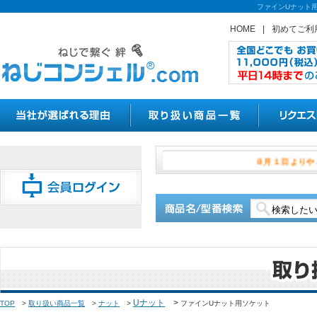
ファインUナット
HOME
|
初めてご利
８月１日
Uナット
>
TOP
>
取り扱い商品一覧
>
ナット
>
ファインUナット用ソケット