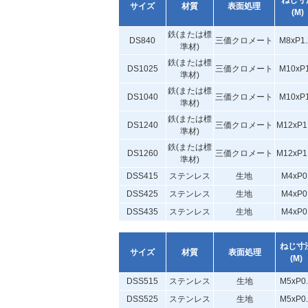
ねじ寸
サイズ
材質
表面処理
(M)
鉄(または標
DS840
三価クロメート
M8xP1.
準材)
鉄(または標
DS1025
三価クロメート
M10xP1
準材)
鉄(または標
DS1040
三価クロメート
M10xP1
準材)
鉄(または標
DS1240
三価クロメート
M12xP1
準材)
鉄(または標
DS1260
三価クロメート
M12xP1
準材)
DSS415
ステンレス
生地
M4xP0
DSS425
ステンレス
生地
M4xP0
DSS435
ステンレス
生地
M4xP0
ねじ寸
サイズ
材質
表面処理
(M)
DSS515
ステンレス
生地
M5xP0.
DSS525
ステンレス
生地
M5xP0.