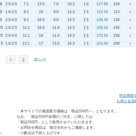
8
2.5-3.5
7.1
13.5
7.0
10.3
1.0
127.60
118
○
0
1.0-2.5
9.1
15
9.0
12.3
1.5
122.10
113
○
0
2.5-4.0
9.1
16.5
9.0
12.3
1.5
136.40
126
○
25
1.0-2.5
11.1
16.5
11.0
14.3
1.5
156.20
145
○
25
2.5-4.0
11.1
18
11.0
14.3
1.5
170.50
158
○
.5
1.0-2.5
13.1
17
13.0
16.3
1.5
224.40
208
○
次へ >>
1
2
特定商取
お得な会員
・本サイトでの最低取引価格は「税込550円～」となります。
なお、「税込550円未満のご注文」に関しては、
「税込550円」として処理させていただきます。
・お問合せ商品は、後日当社からご連絡します。
い。
・小数点以下切り上げです。