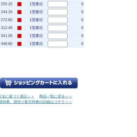
255.20
1営業日
0
244.20
1営業日
0
272.80
1営業日
0
312.40
1営業日
0
341.00
1営業日
0
448.80
1営業日
0
引法に基づく表記＞＞
商品一覧に戻る＞＞
様特典、掛売り取引特典の詳細はコチラ＞＞