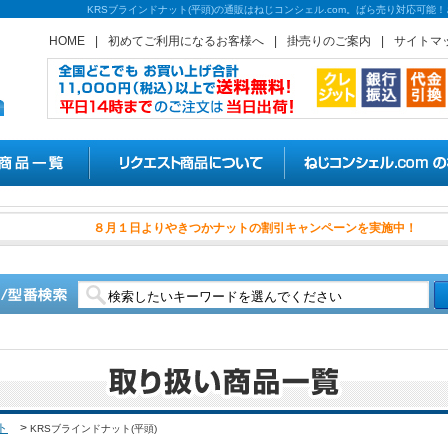
KRSブラインドナット(平頭)の通販はねじコンシェル.com。ばら売り対応可能
HOME
|
初めてご利用になるお客様へ
|
掛売りのご案内
|
サイトマ
８月１日よりやきつかナットの
ト
>
KRSブラインドナット(平頭)