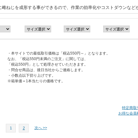
。
に雌ねじを成形する事ができるので、作業の効率化やコストダウンなど
・本サイトでの最低取引価格は「税込550円～」となります。
なお、「税込550円未満のご注文」に関しては、
「税込550円」として処理させていただきます。
・問合せ商品は、後日当社からご連絡します。
・小数点以下切り上げです。
※箱単価＝1本当たりの価格です。
特定商取
お得な会員
次へ >>
1
2