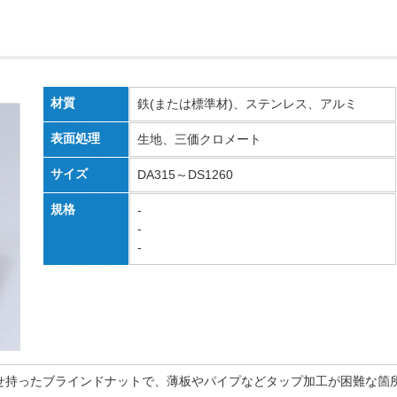
材質
鉄(または標準材)、ステンレス、アルミ
表面処理
生地、三価クロメート
サイズ
DA315～DS1260
規格
-
-
-
せ持ったブラインドナットで、薄板やパイプなどタップ加工が困難な箇