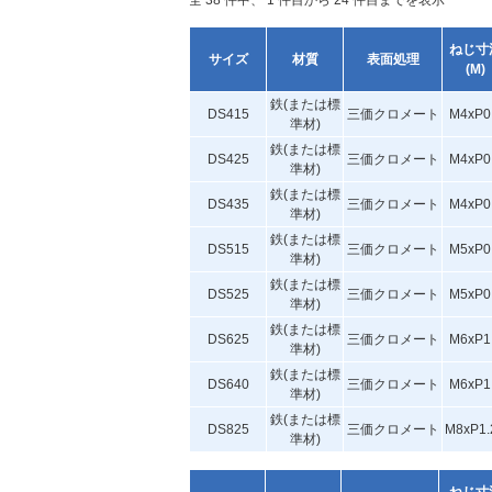
全 38 件中、 1 件目から 24 件目までを表示
ねじ寸
サイズ
材質
表面処理
(M)
鉄(または標
DS415
三価クロメート
M4xP0
準材)
鉄(または標
DS425
三価クロメート
M4xP0
準材)
鉄(または標
DS435
三価クロメート
M4xP0
準材)
鉄(または標
DS515
三価クロメート
M5xP0
準材)
鉄(または標
DS525
三価クロメート
M5xP0
準材)
鉄(または標
DS625
三価クロメート
M6xP1
準材)
鉄(または標
DS640
三価クロメート
M6xP1
準材)
鉄(または標
DS825
三価クロメート
M8xP1.
準材)