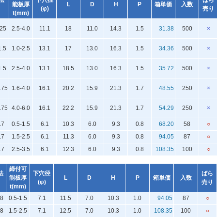
法
下穴径
ばら
能板厚
L
D
H
P
箱単価
入数
(φ)
売り
t(mm)
25
2.5-4.0
11.1
18
11.0
14.3
1.5
31.38
500
×
.5
1.0-2.5
13.1
17
13.0
16.3
1.5
34.36
500
×
.5
2.5-4.0
13.1
18.5
13.0
16.3
1.5
35.72
500
×
.75
1.6-4.0
16.1
20.2
15.9
21.3
1.7
48.55
250
×
.75
4.0-6.0
16.1
22.2
15.9
21.3
1.7
54.29
250
×
.7
0.5-1.5
6.1
10.3
6.0
9.3
0.8
68.20
58
○
.7
1.5-2.5
6.1
11.3
6.0
9.3
0.8
94.05
87
○
.7
2.5-3.5
6.1
12.3
6.0
9.3
0.8
108.35
100
○
締付可
法
下穴径
ばら
能板厚
L
D
H
P
箱単価
入数
(φ)
売り
t(mm)
8
0.5-1.5
7.1
11.5
7.0
10.3
1.0
94.05
87
○
8
1.5-2.5
7.1
12.5
7.0
10.3
1.0
108.35
100
○