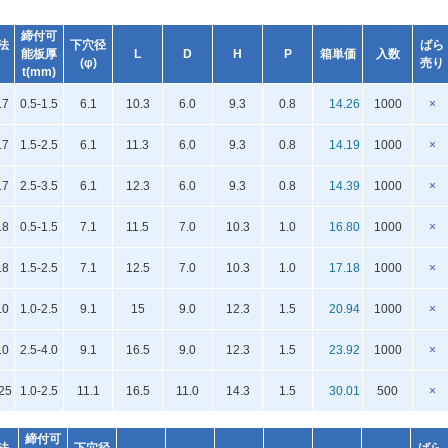
締付可
法
下穴径
ばら
能板厚
L
D
H
P
箱単価
入数
(φ)
売り
t(mm)
.7
0.5-1.5
6.1
10.3
6.0
9.3
0.8
14.26
1000
×
.7
1.5-2.5
6.1
11.3
6.0
9.3
0.8
14.19
1000
×
.7
2.5-3.5
6.1
12.3
6.0
9.3
0.8
14.39
1000
×
.8
0.5-1.5
7.1
11.5
7.0
10.3
1.0
16.80
1000
×
.8
1.5-2.5
7.1
12.5
7.0
10.3
1.0
17.18
1000
×
.0
1.0-2.5
9.1
15
9.0
12.3
1.5
20.94
1000
×
.0
2.5-4.0
9.1
16.5
9.0
12.3
1.5
23.92
1000
×
25
1.0-2.5
11.1
16.5
11.0
14.3
1.5
30.01
500
×
締付可