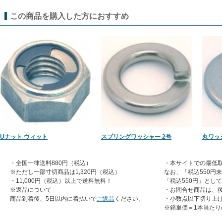
この商品を購入した方におすすめ
Uナット ウィット
スプリングワッシャー 2号
丸ワッシ
・全国一律送料880円（税込）
・本サイトでの最低取
※ただし一部寸切商品は1,320円（税込）
なお、「税込550円
・11,000円（税込）以上で送料無料！
「税込550円」とし
※返品について
・お問合せ商品は、
商品到着後、5日以内に着払いで
ご返品
ください。
・小数点以下切り上
※箱単価＝1本当たり