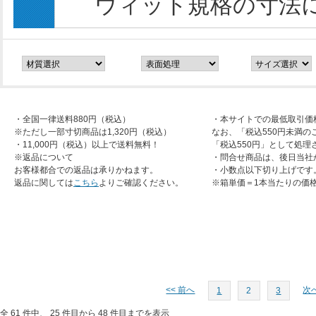
ウィット規格の寸法
・全国一律送料880円（税込）
・本サイトでの最低取引価
※ただし一部寸切商品は1,320円（税込）
なお、「税込550円未満の
・11,000円（税込）以上で送料無料！
「税込550円」として処理
※返品について
・問合せ商品は、後日当社
お客様都合での返品は承りかねます。
・小数点以下切り上げです
返品に関しては
こちら
よりご確認ください。
※箱単価＝1本当たりの価
<< 前へ
次へ
1
2
3
全 61 件中、 25 件目から 48 件目までを表示