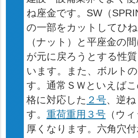
ね座金です。SW（SPRI
の一部をカットしてひね
（ナット）と平座金の間
が元に戻ろうとする性質
います。また、ボルトの
す。通常ＳＷといえばこ
格に対応した
２号
、逆ね
す。
重荷重用３号
（ウィ
厚くなります。六角穴付