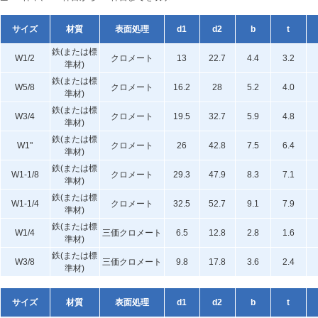
サイズ
材質
表面処理
d1
d2
b
t
鉄(または標
W1/2
クロメート
13
22.7
4.4
3.2
準材)
鉄(または標
W5/8
クロメート
16.2
28
5.2
4.0
準材)
鉄(または標
W3/4
クロメート
19.5
32.7
5.9
4.8
準材)
鉄(または標
W1"
クロメート
26
42.8
7.5
6.4
準材)
鉄(または標
W1-1/8
クロメート
29.3
47.9
8.3
7.1
準材)
鉄(または標
W1-1/4
クロメート
32.5
52.7
9.1
7.9
準材)
鉄(または標
W1/4
三価クロメート
6.5
12.8
2.8
1.6
準材)
鉄(または標
W3/8
三価クロメート
9.8
17.8
3.6
2.4
準材)
サイズ
材質
表面処理
d1
d2
b
t