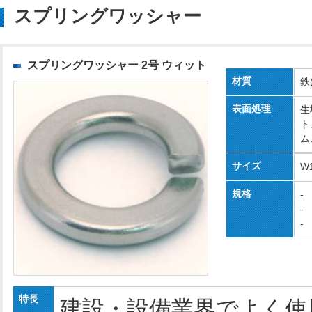
スプリングワッシャー
スプリングワッシャー 2号 ウィット
材質
鉄
表面処理
生
ト
ム
サイズ
W1
規格
-
-
-
特長
建設・設備業界でよく使