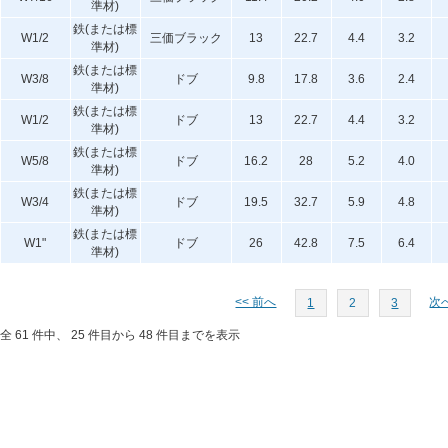
準材)
鉄(または標
W1/2
三価ブラック
13
22.7
4.4
3.2
準材)
鉄(または標
W3/8
ドブ
9.8
17.8
3.6
2.4
準材)
鉄(または標
W1/2
ドブ
13
22.7
4.4
3.2
準材)
鉄(または標
W5/8
ドブ
16.2
28
5.2
4.0
準材)
鉄(または標
W3/4
ドブ
19.5
32.7
5.9
4.8
準材)
鉄(または標
W1"
ドブ
26
42.8
7.5
6.4
準材)
<< 前へ
次へ
1
2
3
全 61 件中、 25 件目から 48 件目までを表示