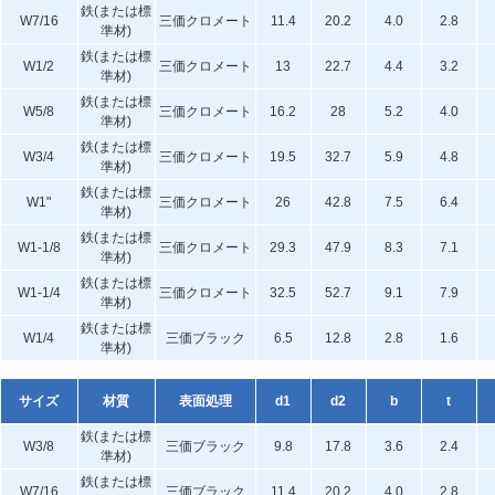
鉄(または標
W7/16
三価クロメート
11.4
20.2
4.0
2.8
準材)
鉄(または標
W1/2
三価クロメート
13
22.7
4.4
3.2
準材)
鉄(または標
W5/8
三価クロメート
16.2
28
5.2
4.0
準材)
鉄(または標
W3/4
三価クロメート
19.5
32.7
5.9
4.8
準材)
鉄(または標
W1"
三価クロメート
26
42.8
7.5
6.4
準材)
鉄(または標
W1-1/8
三価クロメート
29.3
47.9
8.3
7.1
準材)
鉄(または標
W1-1/4
三価クロメート
32.5
52.7
9.1
7.9
準材)
鉄(または標
W1/4
三価ブラック
6.5
12.8
2.8
1.6
準材)
サイズ
材質
表面処理
d1
d2
b
t
鉄(または標
W3/8
三価ブラック
9.8
17.8
3.6
2.4
準材)
鉄(または標
W7/16
三価ブラック
11.4
20.2
4.0
2.8