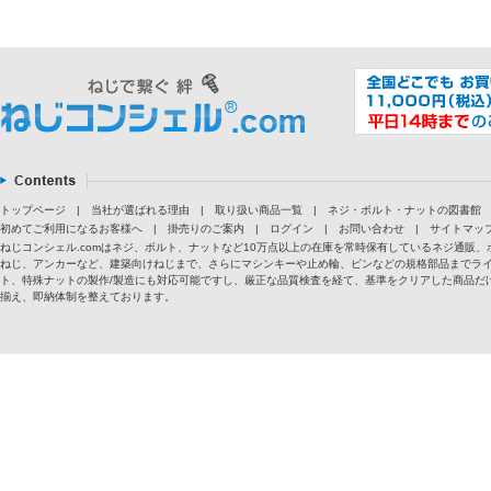
トップページ
|
当社が選ばれる理由
|
取り扱い商品一覧
|
ネジ・ボルト・ナットの図書館
初めてご利用になるお客様へ
|
掛売りのご案内
|
ログイン
|
お問い合わせ
|
サイトマッ
ねじコンシェル.comはネジ、ボルト、ナットなど10万点以上の在庫を常時保有しているネジ通
ねじ、アンカーなど、建築向けねじまで、さらにマシンキーや止め輪、ピンなどの規格部品までラ
ト、特殊ナットの製作/製造にも対応可能ですし、厳正な品質検査を経て、基準をクリアした商品だけ
揃え、即納体制を整えております。