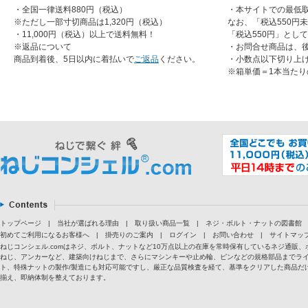
・全国一律送料880円（税込）
・本サイトでの最低取
※ただし一部寸切商品は1,320円（税込）
なお、「税込550円
・11,000円（税込）以上で送料無料！
「税込550円」とし
※返品について
・お問合せ商品は、
商品到着後、5日以内に着払いで
ご返品
ください。
・小数点以下切り上
※箱単価＝1本当たり
トップページ
|
当社が選ばれる理由
|
取り扱い商品一覧
|
ネジ・ボルト・ナットの図書館
初めてご利用になるお客様へ
|
掛売りのご案内
|
ログイン
|
お問い合わせ
|
サイトマッ
ねじコンシェル.comはネジ、ボルト、ナットなど10万点以上の在庫を常時保有しているネジ通
ねじ、アンカーなど、建築向けねじまで、さらにマシンキーや止め輪、ピンなどの規格部品までラ
ト、特殊ナットの製作/製造にも対応可能ですし、厳正な品質検査を経て、基準をクリアした商品だけ
揃え、即納体制を整えております。