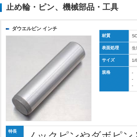
止め輪・ピン、機械部品・工具
ダウエルピン インチ
材質
S
表面処理
生
サイズ
1/
規格
-
-
-
特長
ノックピンやダボピン