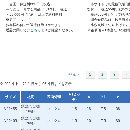
・全国一律送料880円（税込）
・本サイトでの最低取引価
※ただし一部寸切商品は1,320円（税込）
なお、「税込550円未満の
・11,000円（税込）以上で送料無料！
「税込550円」として処理
※返品について
・問合せ商品は、後日当社
お客様都合での返品は承りかねます。
・小数点以下切り上げです
返品に関しては
こちら
よりご確認ください。
※箱単価＝1本当たりの価
<< 前へ
1
2
3
4
全 292 件中、 73 件目から 96 件目までを表示
P (ピッ
サイズ
材質
表面処理
A
h1
e
チ)
鉄(または標
M10×55
ユニクロ
1.5
16
7.5
36
準材)
鉄(または標
M10×65
ユニクロ
1.5
16
7.5
36
準材)