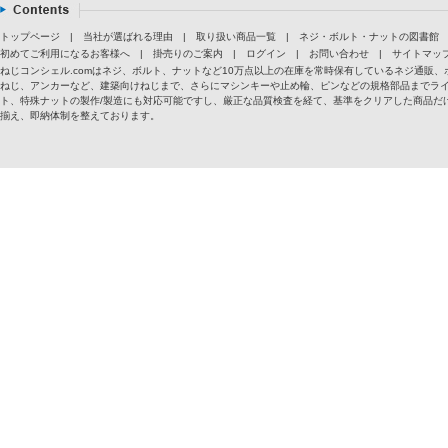
トップページ
|
当社が選ばれる理由
|
取り扱い商品一覧
|
ネジ・ボルト・ナットの図書館
初めてご利用になるお客様へ
|
掛売りのご案内
|
ログイン
|
お問い合わせ
|
サイトマッ
ねじコンシェル.comはネジ、ボルト、ナットなど10万点以上の在庫を常時保有しているネジ通
ねじ、アンカーなど、建築向けねじまで、さらにマシンキーや止め輪、ピンなどの規格部品までラ
ト、特殊ナットの製作/製造にも対応可能ですし、厳正な品質検査を経て、基準をクリアした商品だけ
揃え、即納体制を整えております。