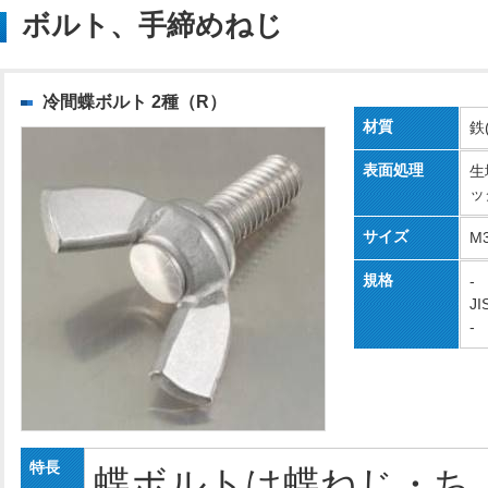
ボルト、手締めねじ
冷間蝶ボルト 2種（R）
材質
鉄
表面処理
生
ッ
サイズ
M
規格
-
JI
-
特長
蝶ボルトは蝶ねじ・ち