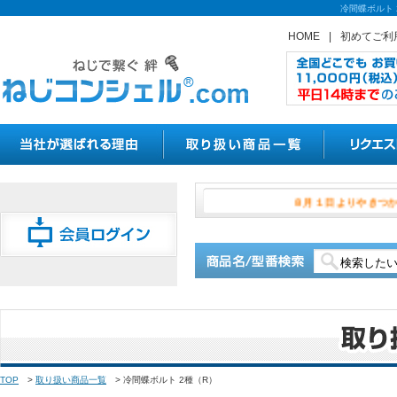
冷間蝶ボルト
HOME
|
初めてご利
８月１日よ
TOP
>
取り扱い商品一覧
>
冷間蝶ボルト 2種（R）