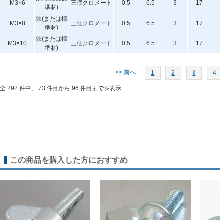
M3×6
三価クロメート
0.5
6.5
3
17
準材)
鉄(または標
M3×8
三価クロメート
0.5
6.5
3
17
準材)
鉄(または標
M3×10
三価クロメート
0.5
6.5
3
17
準材)
<< 前へ
1
2
3
4
全 292 件中、 73 件目から 96 件目までを表示
この商品を購入した方におすすめ