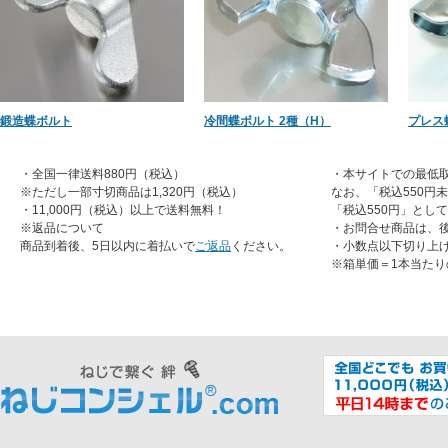
鍛造蝶ボルト
冷間蝶ボルト 2種（H）
プレス
・全国一律送料880円（税込）
・本サイトでの最低取
※ただし一部寸切商品は1,320円（税込）
なお、「税込550円
・11,000円（税込）以上で送料無料！
「税込550円」とし
※返品について
・お問合せ商品は、
商品到着後、5日以内に着払いで
ご返品
ください。
・小数点以下切り上
※箱単価＝1本当たり