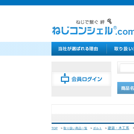
建築・木工系
TOP
>
取り扱い商品一覧
>
ボルト
>