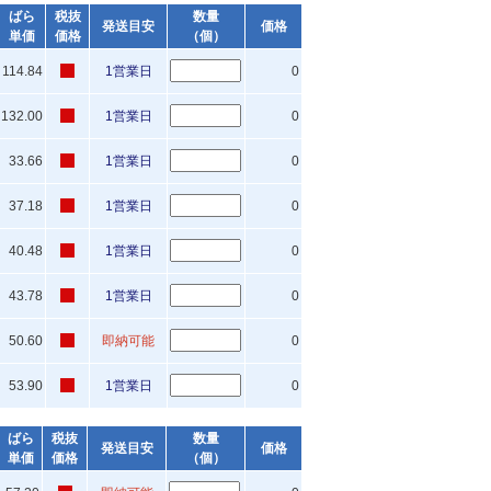
ばら
税抜
数量
発送目安
価格
単価
価格
（個）
114.84
1営業日
0
132.00
1営業日
0
33.66
1営業日
0
37.18
1営業日
0
40.48
1営業日
0
43.78
1営業日
0
50.60
即納可能
0
53.90
1営業日
0
ばら
税抜
数量
発送目安
価格
単価
価格
（個）