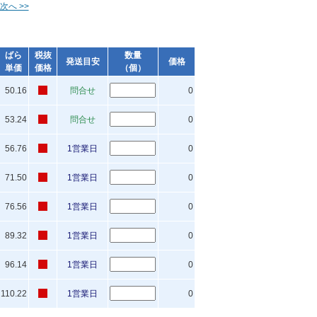
次へ >>
ばら
税抜
数量
発送目安
価格
単価
価格
（個）
50.16
問合せ
0
53.24
問合せ
0
56.76
1営業日
0
71.50
1営業日
0
76.56
1営業日
0
89.32
1営業日
0
96.14
1営業日
0
110.22
1営業日
0