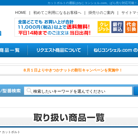
カットボルトの通販はねじコンシェル.com。ばら売り対応可能
HOME
|
初めてご利用になるお客様へ
|
掛売りのご案内
|
サイトマ
８月１日よりやきつかナットの割
>
カットボルト