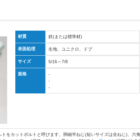
材質
鉄(または標準材)
表面処理
生地、ユニクロ、ドブ
サイズ
5/16～7/8
規格
-
-
-
ルトをカットボルトと呼びます。胴細半ねじ(短いサイズは全ねじ)、六