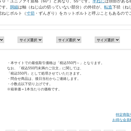
Ｏ・ユニファイ規格（60°）と異なり、55°です。
半ねじ
は頭部がある
です。
胴細
は軸（ねじ山の切っていない部分）の外径が、
転造
下径（ね
総ねじボルト（
寸切
・ずんぎり）をカットボルトと呼ぶこともあるので
・本サイトでの最低取引価格は「税込550円～」となります。
なお、「税込550円未満のご注文」に関しては、
「税込550円」として処理させていただきます。
・問合せ商品は、後日当社からご連絡します。
・小数点以下切り上げです。
※箱単価＝1本当たりの価格です。
特定商取
お得な会員