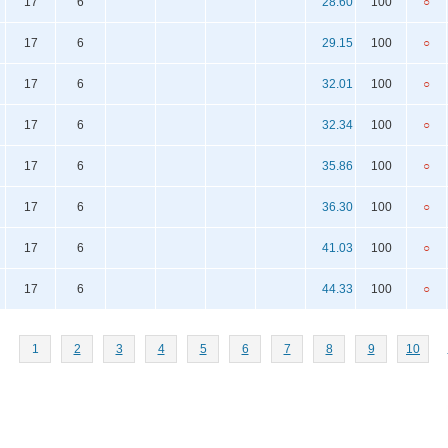
17
6
28.60
100
○
17
6
29.15
100
○
17
6
32.01
100
○
17
6
32.34
100
○
17
6
35.86
100
○
17
6
36.30
100
○
17
6
41.03
100
○
17
6
44.33
100
○
1
2
3
4
5
6
7
8
9
10