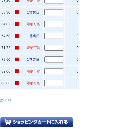
57.20
即納可能
0
58.30
1営業日
0
64.02
即納可能
0
64.68
1営業日
0
71.72
即納可能
0
72.60
1営業日
0
82.06
即納可能
0
88.66
即納可能
0
次へ >>