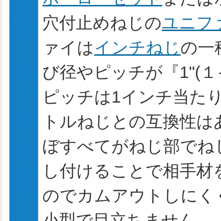
穴付止めねじの
ユニフ
ァイは
インチねじ
の一
び径やピッチが『1"(１
ピッチは1インチ当た
トルねじとの互換性は
ぼすべてがねじ部でね
し付けることで相手材
のでカムアウトしにく
小型で目立ちません。