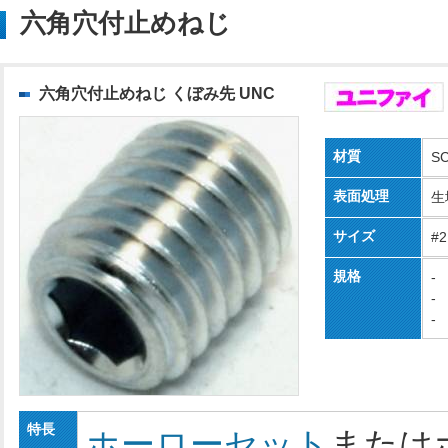
六角穴付止めねじ
六角穴付止めねじ くぼみ先 UNC
材質
S
表面処理
生
サイズ
#2
規格
-
-
-
特長
ホーローセット
または