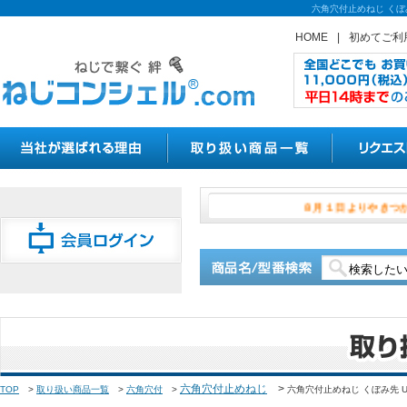
六角穴付止めねじ くぼ
HOME
|
初めてご利
８月１日より
六角穴付止めねじ
>
TOP
>
取り扱い商品一覧
>
六角穴付
>
六角穴付止めねじ くぼみ先 U