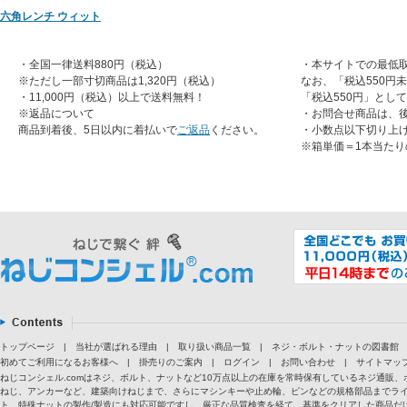
六角レンチ ウィット
・全国一律送料880円（税込）
・本サイトでの最低取
※ただし一部寸切商品は1,320円（税込）
なお、「税込550円
・11,000円（税込）以上で送料無料！
「税込550円」とし
※返品について
・お問合せ商品は、
商品到着後、5日以内に着払いで
ご返品
ください。
・小数点以下切り上
※箱単価＝1本当たり
トップページ
|
当社が選ばれる理由
|
取り扱い商品一覧
|
ネジ・ボルト・ナットの図書館
初めてご利用になるお客様へ
|
掛売りのご案内
|
ログイン
|
お問い合わせ
|
サイトマッ
ねじコンシェル.comはネジ、ボルト、ナットなど10万点以上の在庫を常時保有しているネジ通
ねじ、アンカーなど、建築向けねじまで、さらにマシンキーや止め輪、ピンなどの規格部品までラ
ト、特殊ナットの製作/製造にも対応可能ですし、厳正な品質検査を経て、基準をクリアした商品だけ