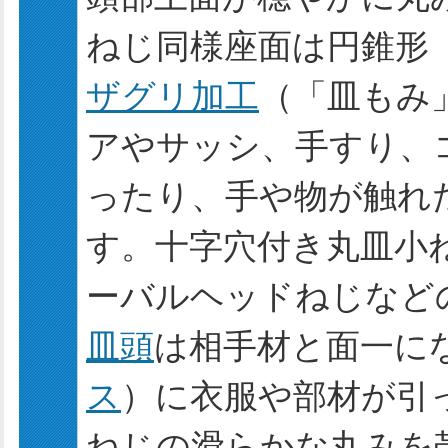
ねじ同様座面は円錐形
ザグリ加工
（「皿もみ
アやサッシ、手すり、
ったり、手や物が触れ
す。十字穴付き丸皿小
ーバルヘッドねじなど
皿頭
は相手材と面一に
ス
）に衣服や部材が引
ねじの滑らかな丸みを