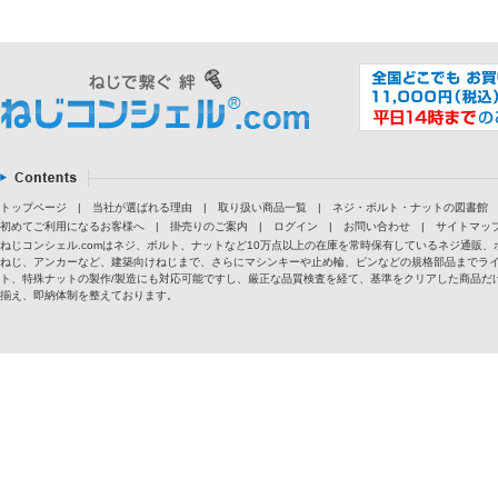
トップページ
|
当社が選ばれる理由
|
取り扱い商品一覧
|
ネジ・ボルト・ナットの図書館
初めてご利用になるお客様へ
|
掛売りのご案内
|
ログイン
|
お問い合わせ
|
サイトマッ
ねじコンシェル.comはネジ、ボルト、ナットなど10万点以上の在庫を常時保有しているネジ通
ねじ、アンカーなど、建築向けねじまで、さらにマシンキーや止め輪、ピンなどの規格部品までラ
ト、特殊ナットの製作/製造にも対応可能ですし、厳正な品質検査を経て、基準をクリアした商品だけ
揃え、即納体制を整えております。