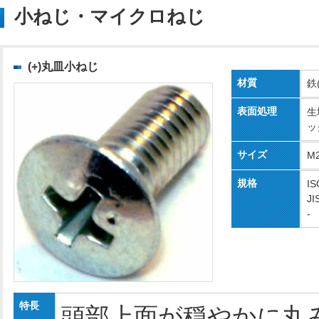
小ねじ・マイクロねじ
(+)丸皿小ねじ
材質
鉄
表面処理
生
ッ
サイズ
M
規格
IS
JI
-
特長
頭部上面が穏やかに丸