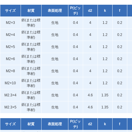
P(ピッ
サイズ
材質
表面処理
d2
k
f
チ)
鉄(または標
M2×3
生地
0.4
4
1.2
0.2
準材)
鉄(または標
M2×4
生地
0.4
4
1.2
0.2
準材)
鉄(または標
M2×5
生地
0.4
4
1.2
0.2
準材)
鉄(または標
M2×6
生地
0.4
4
1.2
0.2
準材)
鉄(または標
M2×8
生地
0.4
4
1.2
0.2
準材)
鉄(または標
M2×10
生地
0.4
4
1.2
0.2
準材)
鉄(または標
M2.3×4
生地
0.4
4.6
1.35
0.2
準材)
鉄(または標
M2.3×5
生地
0.4
4.6
1.35
0.2
準材)
P(ピッ
サイズ
材質
表面処理
d2
k
f
チ)