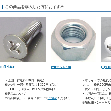
この商品を購入した方におすすめ
(+)皿小ねじ
六角ナット 1種
(+)丸
・全国一律送料880円（税込）
・本サイトでの最低取
※ただし一部寸切商品は1,320円（税込）
なお、「税込550円
・11,000円（税込）以上で送料無料！
「税込550円」とし
※返品について
・お問合せ商品は、
商品到着後、5日以内に着払いで
ご返品
ください。
・小数点以下切り上
※箱単価＝1本当たり