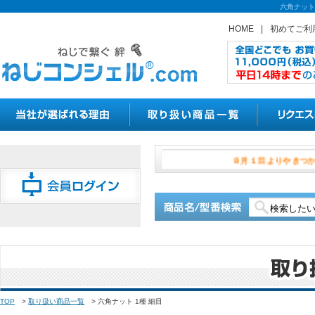
六角ナット
HOME
|
初めてご利
８月１日より
TOP
>
取り扱い商品一覧
>
六角ナット 1種 細目