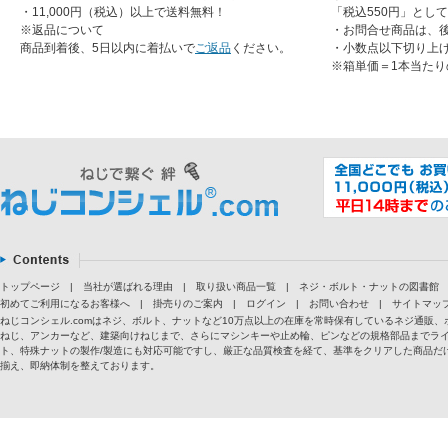
・11,000円（税込）以上で送料無料！
「税込550円」とし
※返品について
・お問合せ商品は、
商品到着後、5日以内に着払いで
ご返品
ください。
・小数点以下切り上
※箱単価＝1本当たり
トップページ
|
当社が選ばれる理由
|
取り扱い商品一覧
|
ネジ・ボルト・ナットの図書館
初めてご利用になるお客様へ
|
掛売りのご案内
|
ログイン
|
お問い合わせ
|
サイトマッ
ねじコンシェル.comはネジ、ボルト、ナットなど10万点以上の在庫を常時保有しているネジ通
ねじ、アンカーなど、建築向けねじまで、さらにマシンキーや止め輪、ピンなどの規格部品までラ
ト、特殊ナットの製作/製造にも対応可能ですし、厳正な品質検査を経て、基準をクリアした商品だけ
揃え、即納体制を整えております。