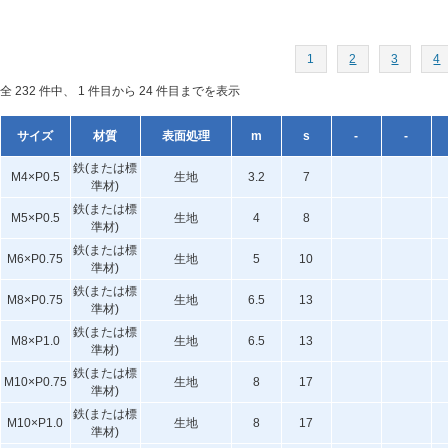
1
2
3
4
全 232 件中、 1 件目から 24 件目までを表示
サイズ
材質
表面処理
m
s
-
-
鉄(または標
M4×P0.5
生地
3.2
7
準材)
鉄(または標
M5×P0.5
生地
4
8
準材)
鉄(または標
M6×P0.75
生地
5
10
準材)
鉄(または標
M8×P0.75
生地
6.5
13
準材)
鉄(または標
M8×P1.0
生地
6.5
13
準材)
鉄(または標
M10×P0.75
生地
8
17
準材)
鉄(または標
M10×P1.0
生地
8
17
準材)