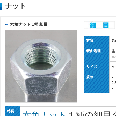
ナット
六角ナット 1種 細目
材質
鉄
表面処理
生
三
サイズ
M
規格
-
JI
-
特長
六角ナット
１種の細目