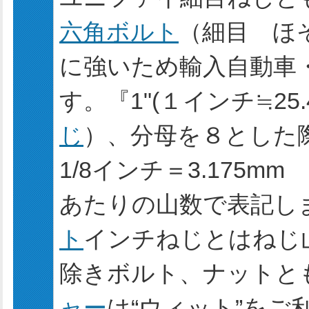
六角ボルト
（細目 ほ
に強いため輸入自動車
す。『1"(１インチ≒25
じ
）、分母を８とした
1/8インチ＝3.175m
あたりの山数で表記し
ト
インチねじとはねじ
除きボルト、ナットと
ャー
は“ウィット”をご