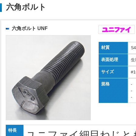
六角ボルト
六角ボルト UNF
材質
S
表面処理
生
サイズ
#1
規格
-
-
-
特長
ユニファイ細目ねじと