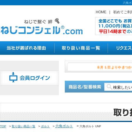
六角ボ
HOME
|
初めてご利
８月１日よ
六角ボルト
>
TOP
>
取り扱い商品一覧
>
ボルト
>
六角ボルト UNF