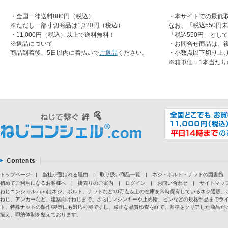
・全国一律送料880円（税込）
・本サイトでの最低取
※ただし一部寸切商品は1,320円（税込）
なお、「税込550円
・11,000円（税込）以上で送料無料！
「税込550円」とし
※返品について
・お問合せ商品は、
商品到着後、5日以内に着払いで
ご返品
ください。
・小数点以下切り上
※箱単価＝1本当たり
トップページ
|
当社が選ばれる理由
|
取り扱い商品一覧
|
ネジ・ボルト・ナットの図書館
初めてご利用になるお客様へ
|
掛売りのご案内
|
ログイン
|
お問い合わせ
|
サイトマッ
ねじコンシェル.comはネジ、ボルト、ナットなど10万点以上の在庫を常時保有しているネジ通
ねじ、アンカーなど、建築向けねじまで、さらにマシンキーや止め輪、ピンなどの規格部品までラ
ト、特殊ナットの製作/製造にも対応可能ですし、厳正な品質検査を経て、基準をクリアした商品だけ
揃え、即納体制を整えております。