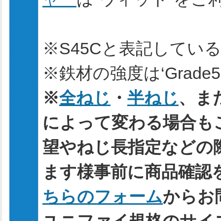
※S45Cと表記してい
※鉄材の強度は‘Grade5
※
全ねじ
・
半ねじ
、ま
によって変わる場合も
望やねじ長指定などの
ます様事前に商品確認
ちらのフォーム
からお