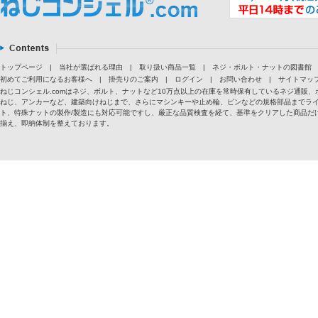
トップページ
|
当社が選ばれる理由
|
取り扱い商品一覧
|
ネジ・ボルト・ナットの図書館
初めてご利用になるお客様へ
|
掛売りのご案内
|
ログイン
|
お問い合わせ
|
サイトマッ
ねじコンシェル.comはネジ、ボルト、ナットなど10万点以上の在庫を常時保有しているネジ通
ねじ、アンカーなど、建築向けねじまで、さらにマシンキーや止め輪、ピンなどの規格部品までラ
ト、特殊ナットの製作/製造にも対応可能ですし、厳正な品質検査を経て、基準をクリアした商品だけ
揃え、即納体制を整えております。