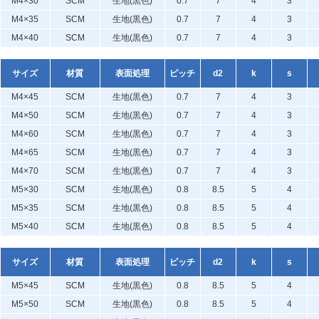
M4×30
SCM
生地(黒色)
0.7
7
4
3
M4×35
SCM
生地(黒色)
0.7
7
4
3
M4×40
SCM
生地(黒色)
0.7
7
4
3
サイズ
材質
表面処理
ピッチ
d2
k
s
M4×45
SCM
生地(黒色)
0.7
7
4
3
M4×50
SCM
生地(黒色)
0.7
7
4
3
M4×60
SCM
生地(黒色)
0.7
7
4
3
M4×65
SCM
生地(黒色)
0.7
7
4
3
M4×70
SCM
生地(黒色)
0.7
7
4
3
M5×30
SCM
生地(黒色)
0.8
8.5
5
4
M5×35
SCM
生地(黒色)
0.8
8.5
5
4
M5×40
SCM
生地(黒色)
0.8
8.5
5
4
サイズ
材質
表面処理
ピッチ
d2
k
s
M5×45
SCM
生地(黒色)
0.8
8.5
5
4
M5×50
SCM
生地(黒色)
0.8
8.5
5
4