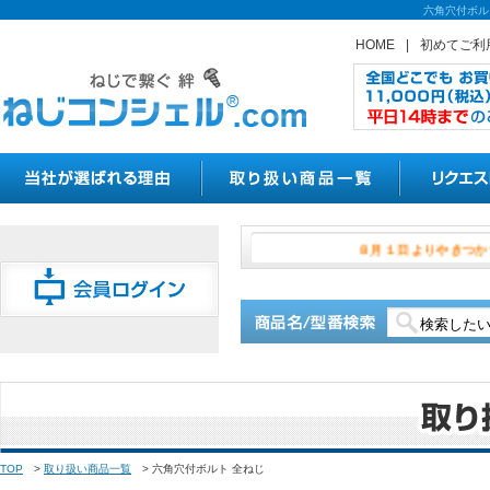
六角穴付ボル
HOME
|
初めてご利
８月１日より
TOP
>
取り扱い商品一覧
>
六角穴付ボルト 全ねじ