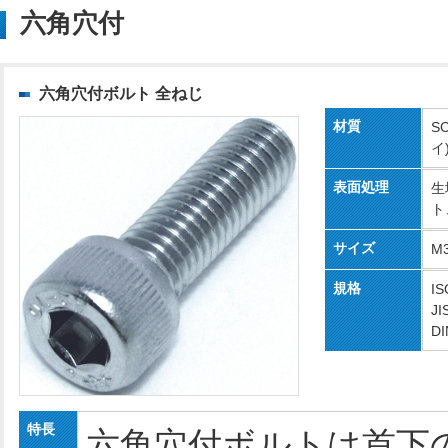
六角穴付
六角穴付ボルト 全ねじ
材質
S
イ
表面処理
生
ト
サイズ
M
規格
IS
JI
DI
特長
六角穴付ボルトは首下