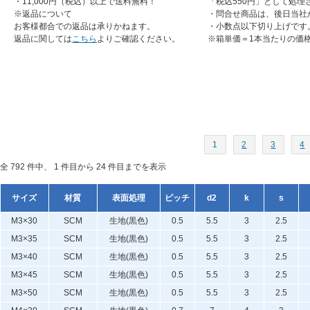
・11,000円（税込）以上で送料無料！
「税込550円」として処理
※返品について
・問合せ商品は、後日当社
お客様都合での返品は承りかねます。
・小数点以下切り上げです
返品に関しては
こちら
よりご確認ください。
※箱単価＝1本当たりの価
1
2
3
4
全 792 件中、 1 件目から 24 件目までを表示
サイズ
材質
表面処理
ピッチ
d2
k
s
M3×30
SCM
生地(黒色)
0.5
5.5
3
2.5
M3×35
SCM
生地(黒色)
0.5
5.5
3
2.5
M3×40
SCM
生地(黒色)
0.5
5.5
3
2.5
M3×45
SCM
生地(黒色)
0.5
5.5
3
2.5
M3×50
SCM
生地(黒色)
0.5
5.5
3
2.5