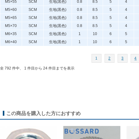
M5×55
SCM
生地(黒色)
0.8
8.5
5
4
M5×60
SCM
生地(黒色)
0.8
8.5
5
4
M5×65
SCM
生地(黒色)
0.8
8.5
5
4
M5×70
SCM
生地(黒色)
0.8
8.5
5
4
M6×35
SCM
生地(黒色)
1
10
6
5
M6×40
SCM
生地(黒色)
1
10
6
5
1
2
3
4
全 792 件中、 1 件目から 24 件目までを表示
この商品を購入した方におすすめ