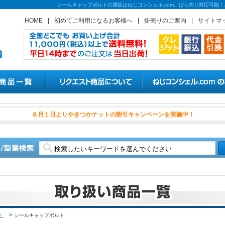
シールキャップボルトの通販はねじコンシェル.com。ばら売り対応可能！
HOME
|
初めてご利用になるお客様へ
|
掛売りのご案内
|
サイトマ
８月１日よりやきつかナットの割
ト
>
シールキャップボルト