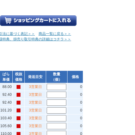
引法に基づく表記＞＞
商品一覧に戻る＞＞
様特典、掛売り取引特典の詳細はコチラ＞＞
ばら
税抜
数量
発送目安
価格
単価
価格
（個）
88.00
3営業日
0
92.40
3営業日
0
92.40
3営業日
0
101.20
3営業日
0
103.40
3営業日
0
105.60
3営業日
0
110.00
3営業日
0