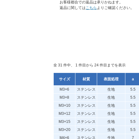
お客様都合での返品は承りかねます。
返品に関しては
こちら
よりご確認ください。
全 31 件中、 1 件目から 24 件目までを表示
サイズ
材質
表面処理
a
M3×6
ステンレス
生地
5.5
M3×8
ステンレス
生地
5.5
M3×10
ステンレス
生地
5.5
M3×12
ステンレス
生地
5.5
M3×15
ステンレス
生地
5.5
M3×20
ステンレス
生地
5.5
M4×6
ステンレス
生地
7