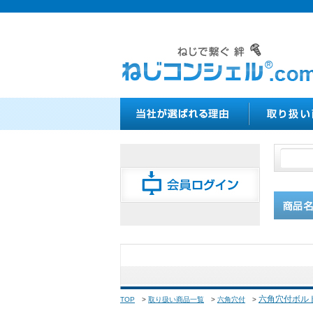
六角穴付ボル
TOP
>
取り扱い商品一覧
>
六角穴付
>