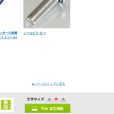
ンボー六角棒
シールビス なべ
スイスツール)
▲ページのトップに戻る