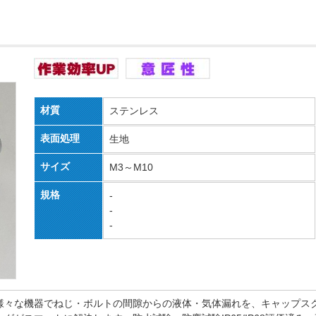
材質
ステンレス
表面処理
生地
サイズ
M3～M10
規格
-
-
-
様々な機器でねじ・ボルトの間隙からの液体・気体漏れを、キャップス