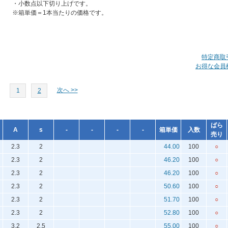
・小数点以下切り上げです。
※箱単価＝1本当たりの価格です。
特定商取
お得な会員
次へ >>
1
2
ばら
A
s
-
-
-
-
箱単価
入数
売り
2.3
2
44.00
100
○
2.3
2
46.20
100
○
2.3
2
46.20
100
○
2.3
2
50.60
100
○
2.3
2
51.70
100
○
2.3
2
52.80
100
○
3.2
2.5
55.00
100
○