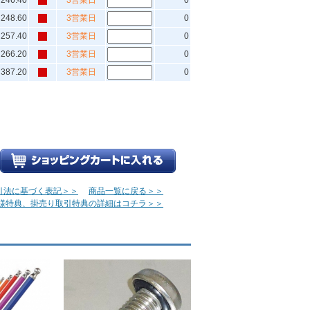
246.40
3営業日
0
248.60
3営業日
0
257.40
3営業日
0
266.20
3営業日
0
387.20
3営業日
0
引法に基づく表記＞＞
商品一覧に戻る＞＞
様特典、掛売り取引特典の詳細はコチラ＞＞