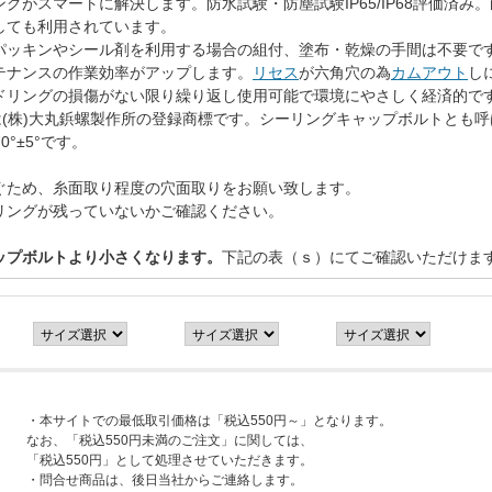
グがスマートに解決します。防水試験・防塵試験IP65/IP68評価済
しても利用されています。
パッキンやシール剤を利用する場合の組付、塗布・乾燥の手間は不要で
テナンスの作業効率がアップします。
リセス
が六角穴の為
カムアウト
し
ドリングの損傷がない限り繰り返し使用可能で環境にやさしく経済的で
は(株)大丸鋲螺製作所の登録商標です。シーリングキャップボルトとも
°±5°です。
ぐため、糸面取り程度の穴面取りをお願い致します。
リングが残っていないかご確認ください。
ップボルトより小さくなります。
下記の表（ｓ）にてご確認いただけま
・本サイトでの最低取引価格は「税込550円～」となります。
なお、「税込550円未満のご注文」に関しては、
「税込550円」として処理させていただきます。
・問合せ商品は、後日当社からご連絡します。