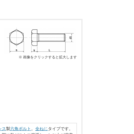
※ 画像をクリックすると拡大します
レス
製
六角ボルト
。
全ねじ
タイプです。