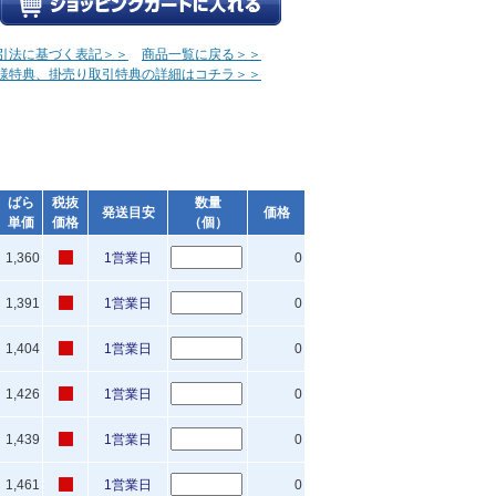
引法に基づく表記＞＞
商品一覧に戻る＞＞
様特典、掛売り取引特典の詳細はコチラ＞＞
ばら
税抜
数量
発送目安
価格
単価
価格
（個）
1,360
1営業日
0
1,391
1営業日
0
1,404
1営業日
0
1,426
1営業日
0
1,439
1営業日
0
1,461
1営業日
0