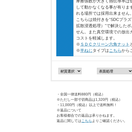
摩擦係数が大きく熱伝導率は
して動かなくなる事が有りま
れる場所では採用出来ません
こちらは焼付きを“SDCプ
拡散浸透処理）”で解決した
せん。また真空環境での放出
コストを軽減します。
※
ＳＤＣクリーン六角ナット
※
半ねじ
タイプは
こちら
から
・全国一律送料880円（税込）
※ただし一部寸切商品は1,320円（税込）
・11,000円（税込）以上で送料無料！
※返品について
お客様都合での返品は承りかねます。
返品に関しては
こちら
よりご確認ください。