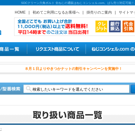
SDCクリーン六角ボルト 全ねじの通販はねじコンシェル.com。ばら売り対応可能
HOME
|
初めてご利用になるお客様へ
|
掛売りのご案内
|
サイトマ
８月１日よりやきつかナットの割
じ