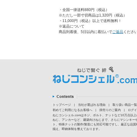
・全国一律送料880円（税込）
※ただし一部寸切商品は1,320円（税込）
・11,000円（税込）以上で送料無料！
※返品について
商品到着後、5日以内に着払いで
ご返品
くださ
トップページ
|
当社が選ばれる理由
|
取り扱い商品一覧
初めてご利用になるお客様へ
|
掛売りのご案内
|
ログイ
ねじコンシェル.comはネジ、ボルト、ナットなど10万点
ねじ、アンカーなど、建築向けねじまで、さらにマシンキー
ト、特殊ナットの製作/製造にも対応可能ですし、厳正な品質
揃え、即納体制を整えております。