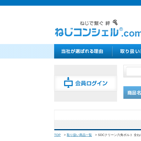
TOP
>
取り扱い商品一覧
>
SDCクリーン六角ボルト 全ね