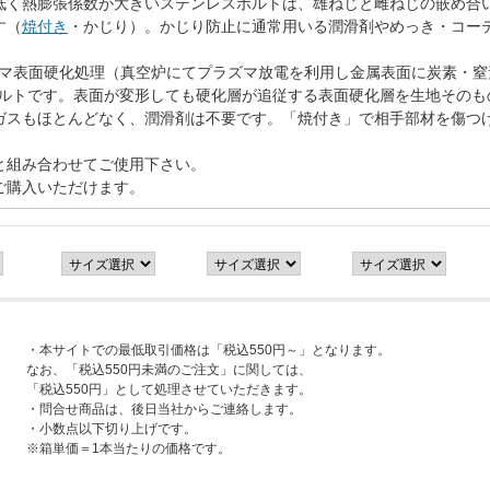
低く熱膨張係数が大きいステンレスボルトは、雄ねじと雌ねじの嵌め合
す（
焼付き
・かじり）。かじり防止に通常用いる潤滑剤やめっき・コー
。
ラズマ表面硬化処理（真空炉にてプラズマ放電を利用し金属表面に炭素・
ボルトです。表面が変形しても硬化層が追従する表面硬化層を生地そのも
ガスもほとんどなく、潤滑剤は不要です。「焼付き」で相手部材を傷つ
と組み合わせてご使用下さい。
ご購入いただけます。
・本サイトでの最低取引価格は「税込550円～」となります。
なお、「税込550円未満のご注文」に関しては、
「税込550円」として処理させていただきます。
・問合せ商品は、後日当社からご連絡します。
・小数点以下切り上げです。
※箱単価＝1本当たりの価格です。