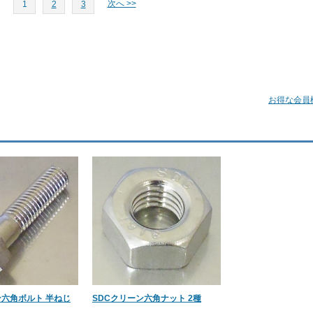
次へ >>
1
2
3
お得な会員
ン六角ボルト 半ねじ
SDCクリーン六角ナット 2種