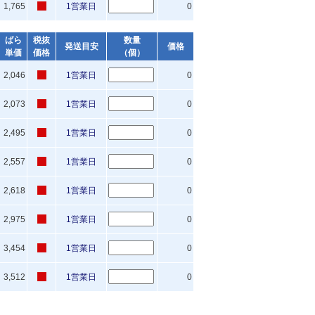
1,765
1営業日
0
ばら
税抜
数量
発送目安
価格
単価
価格
（個）
2,046
1営業日
0
2,073
1営業日
0
2,495
1営業日
0
2,557
1営業日
0
2,618
1営業日
0
2,975
1営業日
0
3,454
1営業日
0
3,512
1営業日
0