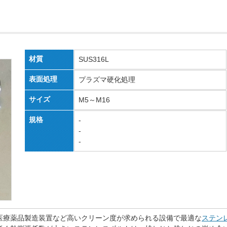
材質
SUS316L
表面処理
プラズマ硬化処理
サイズ
M5～M16
規格
-
-
-
医療薬品製造装置など高いクリーン度が求められる設備で最適な
ステン