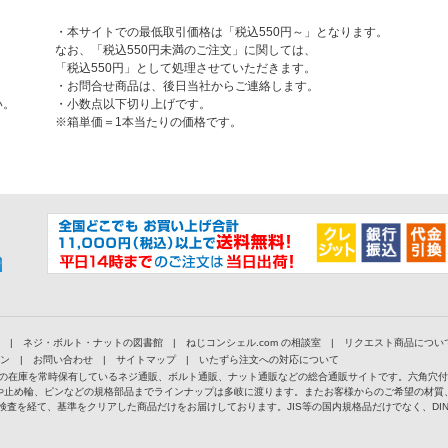
・本サイトでの最低取引価格は「税込550円～」となります。
なお、「税込550円未満のご注文」に関しては、
「税込550円」として処理させていただきます。
・お問合せ商品は、後日当社からご連絡します。
い。
・小数点以下切り上げです。
※箱単価＝1本当たりの価格です。
|
ネジ・ボルト・ナットの図書館
|
ねじコンシェル.com の相談室
|
リクエスト商品につい
ン
|
お問い合わせ
|
サイトマップ
|
いたずら注文への対応について
以上の在庫を常時保有しているネジ通販、ボルト通販、ナット通販などの総合通販サイトです。六角穴
や止め輪、ピンなどの規格部品までラインナップは多岐に渡ります。またお客様からのご希望の材質
検査を経て、基準をクリアした商品だけをお届けしております。JIS等の国内規格品だけでなく、D