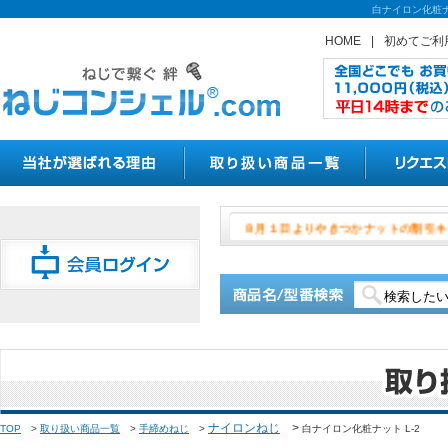
白ナイロン化粧ナ
HOME
|
初めてご利
８月１日よりやき
ナイロンねじ
>
TOP
>
取り扱い商品一覧
>
手締めねじ
>
白ナイロン化粧ナット L-2