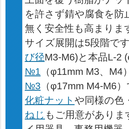
を許さず錆や腐食を防
無く安全性も高まりま
サイズ展開は5段階で
び径
M3-M6)と本品L-2
№1
（φ11mm M3、M4
№3
（φ17mm M4-
化粧ナット
や同様の色
ねじ
もご用意がありま