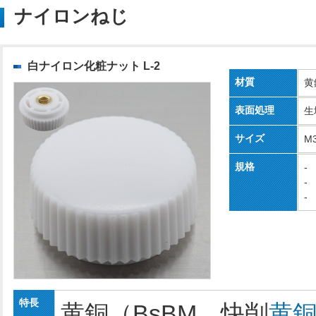
ナイロンねじ
白ナイロン化粧ナット L-2
材質
黄
表面処理
生
サイズ
M
規格
-
-
-
特長
黄銅（BsBM 快削
黄