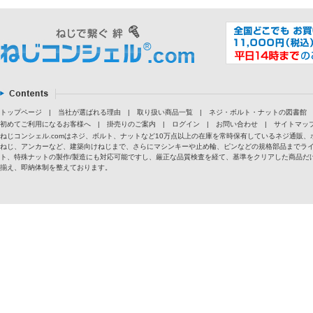
トップページ
|
当社が選ばれる理由
|
取り扱い商品一覧
|
ネジ・ボルト・ナットの図書館
初めてご利用になるお客様へ
|
掛売りのご案内
|
ログイン
|
お問い合わせ
|
サイトマッ
ねじコンシェル.comはネジ、ボルト、ナットなど10万点以上の在庫を常時保有しているネジ通
ねじ、アンカーなど、建築向けねじまで、さらにマシンキーや止め輪、ピンなどの規格部品までラ
ト、特殊ナットの製作/製造にも対応可能ですし、厳正な品質検査を経て、基準をクリアした商品だけ
揃え、即納体制を整えております。