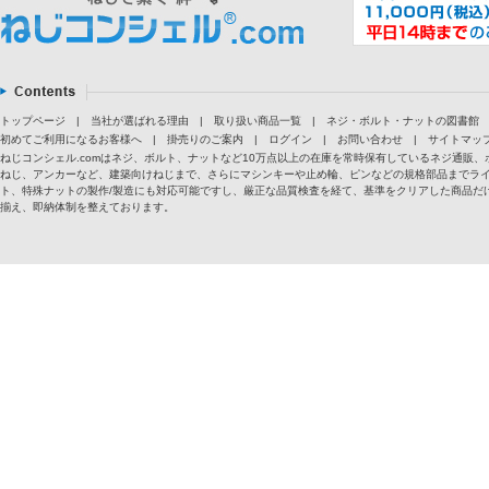
トップページ
|
当社が選ばれる理由
|
取り扱い商品一覧
|
ネジ・ボルト・ナットの図書館
初めてご利用になるお客様へ
|
掛売りのご案内
|
ログイン
|
お問い合わせ
|
サイトマッ
ねじコンシェル.comはネジ、ボルト、ナットなど10万点以上の在庫を常時保有しているネジ通
ねじ、アンカーなど、建築向けねじまで、さらにマシンキーや止め輪、ピンなどの規格部品までラ
ト、特殊ナットの製作/製造にも対応可能ですし、厳正な品質検査を経て、基準をクリアした商品だけ
揃え、即納体制を整えております。