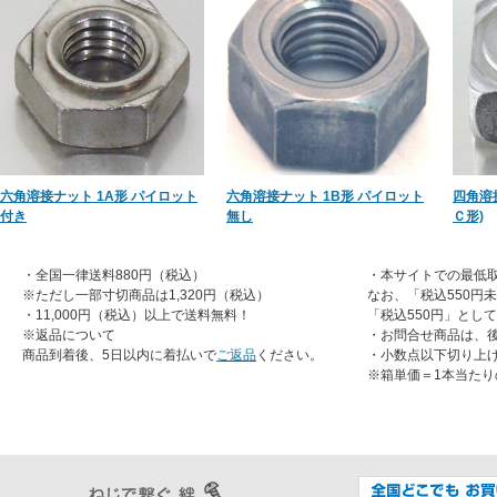
六角溶接ナット 1A形 パイロット
六角溶接ナット 1B形 パイロット
四角溶
付き
無し
Ｃ形)
・全国一律送料880円（税込）
・本サイトでの最低取
※ただし一部寸切商品は1,320円（税込）
なお、「税込550円
・11,000円（税込）以上で送料無料！
「税込550円」とし
※返品について
・お問合せ商品は、
商品到着後、5日以内に着払いで
ご返品
ください。
・小数点以下切り上
※箱単価＝1本当たり