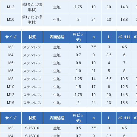
鉄(または標
M12
生地
1.75
19
10
14.8
準材)
鉄(または標
M16
生地
2
24
13
18.8
準材)
P(ピッ
サイズ
材質
表面処理
s
L
d2 H11
d
チ)
M3
ステンレス
生地
0.5
7.5
3
4.5
M4
ステンレス
生地
0.7
9
3.5
6
M5
ステンレス
生地
0.8
10
4
7
M6
ステンレス
生地
1.0
11
5
8
M8
ステンレス
生地
1.25
14
6.5
10.5
M10
ステンレス
生地
1.5
17
8
12.5
M12
ステンレス
生地
1.75
19
10
14.8
M16
ステンレス
生地
2
24
13
18.8
P(ピッ
サイズ
材質
表面処理
s
L
d2 H11
d
チ)
M3
SUS316
生地
0.5
7.5
3
4.5
M4
SUS316
生地
0.7
9
3.5
6