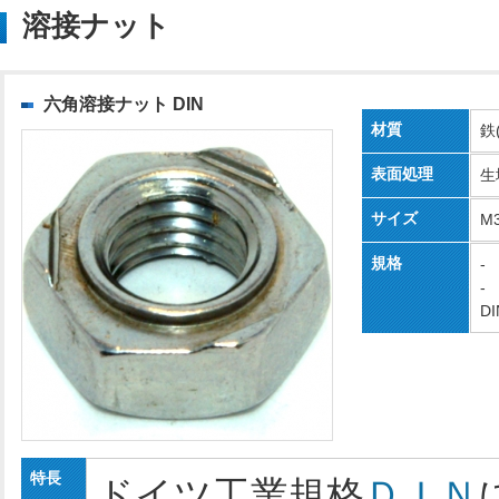
溶接ナット
六角溶接ナット DIN
材質
鉄
表面処理
生
サイズ
M
規格
-
-
DI
特長
ドイツ工業規格
ＤＩＮ