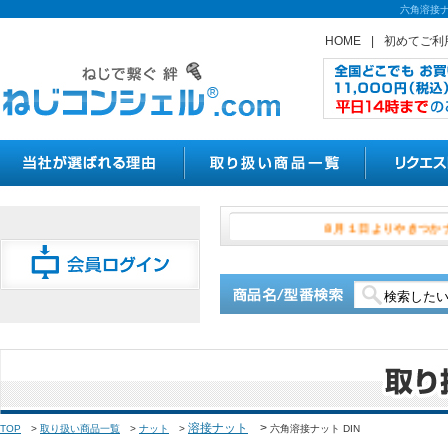
六角溶接ナ
HOME
|
初めてご利
８月１日より
溶接ナット
>
TOP
>
取り扱い商品一覧
>
ナット
>
六角溶接ナット DIN