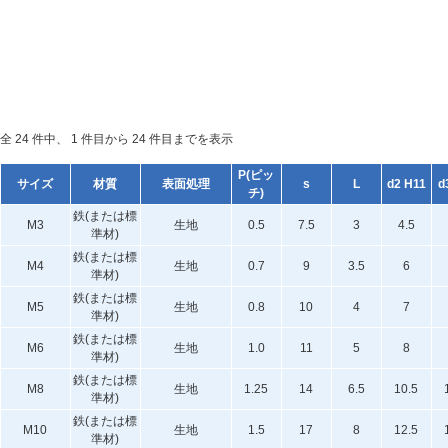
全 24 件中、 1 件目から 24 件目までを表示
P(ピッ
サイズ
材質
表面処理
s
L
d2 H11
d
チ)
鉄(または標
M3
生地
0.5
7.5
3
4.5
準材)
鉄(または標
M4
生地
0.7
9
3.5
6
準材)
鉄(または標
M5
生地
0.8
10
4
7
準材)
鉄(または標
M6
生地
1.0
11
5
8
準材)
鉄(または標
M8
生地
1.25
14
6.5
10.5
準材)
鉄(または標
M10
生地
1.5
17
8
12.5
準材)