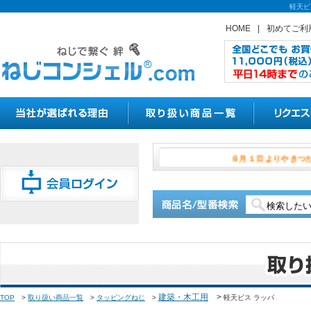
軽天ビ
HOME
|
初めてご利
８月１日よ
建築・木工用
>
TOP
>
取り扱い商品一覧
>
タッピングねじ
>
軽天ビス ラッパ