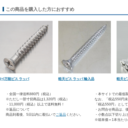
この商品を購入した方におすすめ
(+)万能ビス ラッパ
軽天ビス ラッパ 輸入品
軽天ビ
・全国一律送料880円（税込）
・本サイトでの最低取
※ただし一部寸切商品は1,320円（税込）
なお、「税込550円
・11,000円（税込）以上で送料無料！
「税込550円」とし
※返品について
・お問合せ商品は、
商品到着後、5日以内に着払いで
ご返品
ください。
・小数点以下切り上
※箱単価＝1本当たり