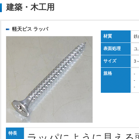
建築・木工用
軽天ビス ラッパ
材質
鉄
表面処理
ユ
サイズ
3～
規格
-
-
-
特長
ラッパにように見える