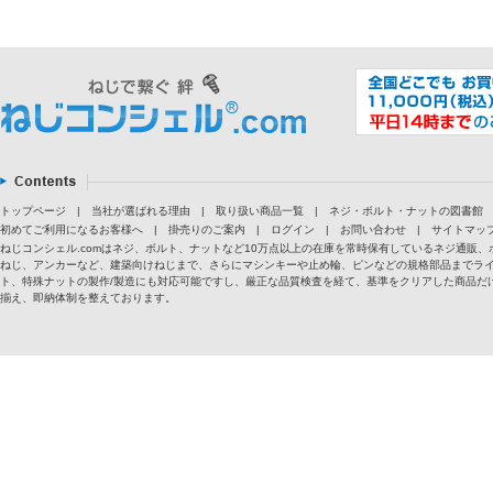
トップページ
|
当社が選ばれる理由
|
取り扱い商品一覧
|
ネジ・ボルト・ナットの図書館
初めてご利用になるお客様へ
|
掛売りのご案内
|
ログイン
|
お問い合わせ
|
サイトマッ
ねじコンシェル.comはネジ、ボルト、ナットなど10万点以上の在庫を常時保有しているネジ通
ねじ、アンカーなど、建築向けねじまで、さらにマシンキーや止め輪、ピンなどの規格部品までラ
ト、特殊ナットの製作/製造にも対応可能ですし、厳正な品質検査を経て、基準をクリアした商品だけ
揃え、即納体制を整えております。