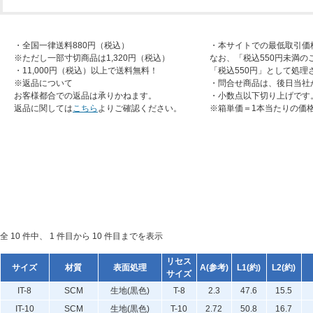
・全国一律送料880円（税込）
・本サイトでの最低取引価
※ただし一部寸切商品は1,320円（税込）
なお、「税込550円未満の
・11,000円（税込）以上で送料無料！
「税込550円」として処理
※返品について
・問合せ商品は、後日当社
お客様都合での返品は承りかねます。
・小数点以下切り上げです
返品に関しては
こちら
よりご確認ください。
※箱単価＝1本当たりの価
全 10 件中、 1 件目から 10 件目までを表示
リセス
サイズ
材質
表面処理
A(参考)
L1(約)
L2(約)
サイズ
IT-8
SCM
生地(黒色)
T-8
2.3
47.6
15.5
IT-10
SCM
生地(黒色)
T-10
2.72
50.8
16.7