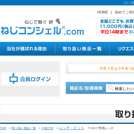
6ロブ
HOME
|
初めてご利
８月１日よ
レンチ・ビット
>
TOP
>
取り扱い商品一覧
>
六角穴付
>
6ロブ専用レンチ