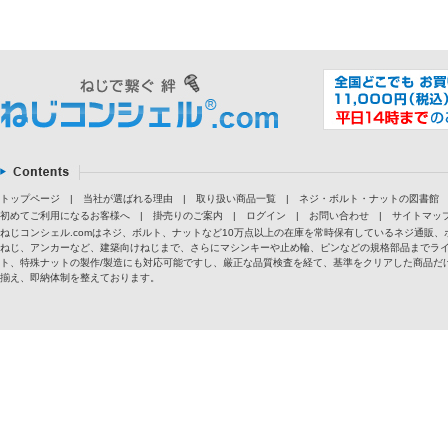
トップページ
|
当社が選ばれる理由
|
取り扱い商品一覧
|
ネジ・ボルト・ナットの図書館
初めてご利用になるお客様へ
|
掛売りのご案内
|
ログイン
|
お問い合わせ
|
サイトマッ
ねじコンシェル.comはネジ、ボルト、ナットなど10万点以上の在庫を常時保有しているネジ通
ねじ、アンカーなど、建築向けねじまで、さらにマシンキーや止め輪、ピンなどの規格部品までラ
ト、特殊ナットの製作/製造にも対応可能ですし、厳正な品質検査を経て、基準をクリアした商品だけ
揃え、即納体制を整えております。