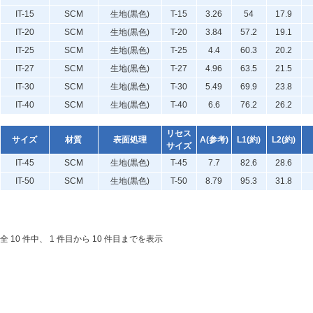
IT-15
SCM
生地(黒色)
T-15
3.26
54
17.9
IT-20
SCM
生地(黒色)
T-20
3.84
57.2
19.1
IT-25
SCM
生地(黒色)
T-25
4.4
60.3
20.2
IT-27
SCM
生地(黒色)
T-27
4.96
63.5
21.5
IT-30
SCM
生地(黒色)
T-30
5.49
69.9
23.8
IT-40
SCM
生地(黒色)
T-40
6.6
76.2
26.2
リセス
サイズ
材質
表面処理
A(参考)
L1(約)
L2(約)
サイズ
IT-45
SCM
生地(黒色)
T-45
7.7
82.6
28.6
IT-50
SCM
生地(黒色)
T-50
8.79
95.3
31.8
全 10 件中、 1 件目から 10 件目までを表示