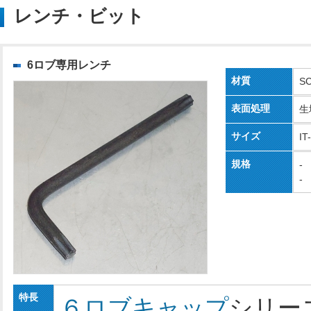
レンチ・ビット
6ロブ専用レンチ
材質
S
表面処理
生
サイズ
IT
規格
-
-
特長
６ロブキャップ
シリー