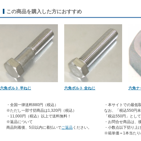
この商品を購入した方におすすめ
六角ボルト 半ねじ
六角ボルト 全ねじ
六角ナ
・全国一律送料880円（税込）
・本サイトでの最低取
※ただし一部寸切商品は1,320円（税込）
なお、「税込550円
・11,000円（税込）以上で送料無料！
「税込550円」とし
※返品について
・お問合せ商品は、
商品到着後、5日以内に着払いで
ご返品
ください。
・小数点以下切り上
※箱単価＝1本当たり