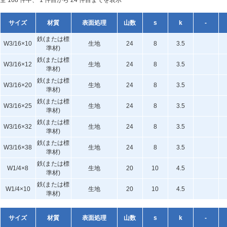
全 108 件中、 1 件目から 24 件目までを表示
サイズ
材質
表面処理
山数
s
k
-
鉄(または標
W3/16×10
生地
24
8
3.5
準材)
鉄(または標
W3/16×12
生地
24
8
3.5
準材)
鉄(または標
W3/16×20
生地
24
8
3.5
準材)
鉄(または標
W3/16×25
生地
24
8
3.5
準材)
鉄(または標
W3/16×32
生地
24
8
3.5
準材)
鉄(または標
W3/16×38
生地
24
8
3.5
準材)
鉄(または標
W1/4×8
生地
20
10
4.5
準材)
鉄(または標
W1/4×10
生地
20
10
4.5
準材)
サイズ
材質
表面処理
山数
s
k
-