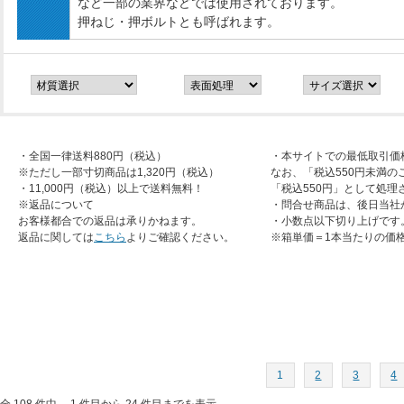
など一部の業界などでは使用されております。
押ねじ・押ボルトとも呼ばれます。
・全国一律送料880円（税込）
・本サイトでの最低取引価
※ただし一部寸切商品は1,320円（税込）
なお、「税込550円未満の
・11,000円（税込）以上で送料無料！
「税込550円」として処理
※返品について
・問合せ商品は、後日当社
お客様都合での返品は承りかねます。
・小数点以下切り上げです
返品に関しては
こちら
よりご確認ください。
※箱単価＝1本当たりの価
1
2
3
4