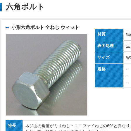
六角ボルト
小形六角ボルト 全ねじ ウィット
材質
鉄
表面処理
生
サイズ
W
規格
-
-
-
特長
ネジ山の角度がミリねじ・ユニファイねじの60°と異なり