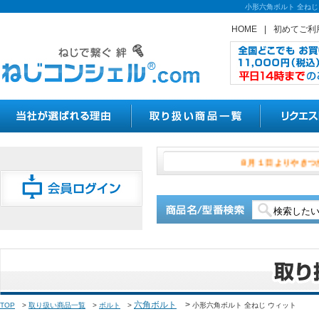
小形六角ボルト 全ねじ
HOME
|
初めてご利
８月１日よ
六角ボルト
>
TOP
>
取り扱い商品一覧
>
ボルト
>
小形六角ボルト 全ねじ ウィット