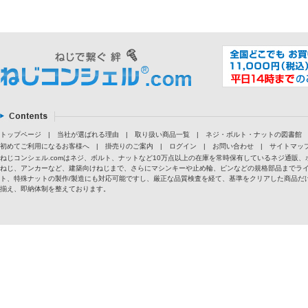
トップページ
|
当社が選ばれる理由
|
取り扱い商品一覧
|
ネジ・ボルト・ナットの図書館
初めてご利用になるお客様へ
|
掛売りのご案内
|
ログイン
|
お問い合わせ
|
サイトマッ
ねじコンシェル.comはネジ、ボルト、ナットなど10万点以上の在庫を常時保有しているネジ通
ねじ、アンカーなど、建築向けねじまで、さらにマシンキーや止め輪、ピンなどの規格部品までラ
ト、特殊ナットの製作/製造にも対応可能ですし、厳正な品質検査を経て、基準をクリアした商品だけ
揃え、即納体制を整えております。