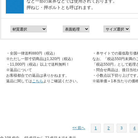
など一部の業界などでは使用されております。
押ねじ・押ボルトとも呼ばれます。
・全国一律送料880円（税込）
・本サイトでの最低取引価
※ただし一部寸切商品は1,320円（税込）
なお、「税込550円未満の
・11,000円（税込）以上で送料無料！
「税込550円」として処理
※返品について
・問合せ商品は、後日当社
お客様都合での返品は承りかねます。
・小数点以下切り上げです
返品に関しては
こちら
よりご確認ください。
※箱単価＝1本当たりの価
<< 前へ
1
2
3
4