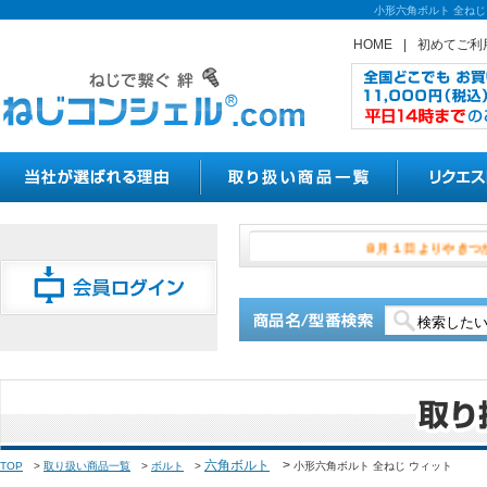
小形六角ボルト 全ねじ
HOME
|
初めてご利
８月１日よ
六角ボルト
>
TOP
>
取り扱い商品一覧
>
ボルト
>
小形六角ボルト 全ねじ ウィット