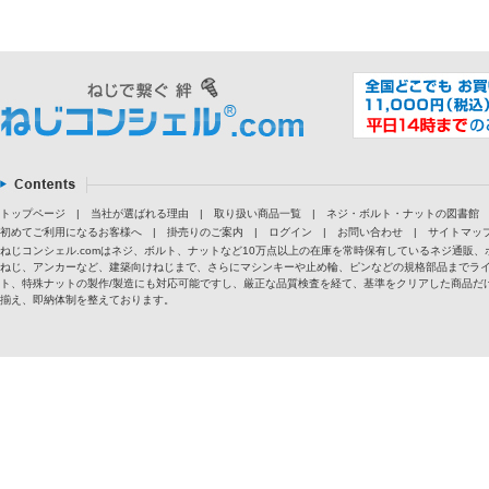
トップページ
|
当社が選ばれる理由
|
取り扱い商品一覧
|
ネジ・ボルト・ナットの図書館
初めてご利用になるお客様へ
|
掛売りのご案内
|
ログイン
|
お問い合わせ
|
サイトマッ
ねじコンシェル.comはネジ、ボルト、ナットなど10万点以上の在庫を常時保有しているネジ通
ねじ、アンカーなど、建築向けねじまで、さらにマシンキーや止め輪、ピンなどの規格部品までラ
ト、特殊ナットの製作/製造にも対応可能ですし、厳正な品質検査を経て、基準をクリアした商品だけ
揃え、即納体制を整えております。