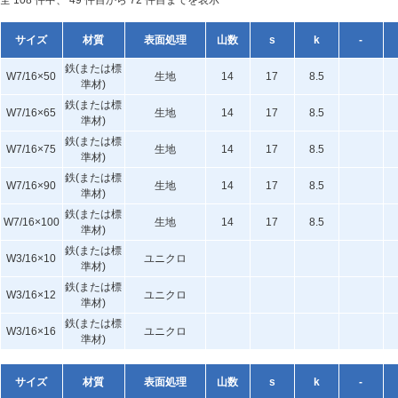
全 108 件中、 49 件目から 72 件目までを表示
サイズ
材質
表面処理
山数
s
k
-
鉄(または標
W7/16×50
生地
14
17
8.5
準材)
鉄(または標
W7/16×65
生地
14
17
8.5
準材)
鉄(または標
W7/16×75
生地
14
17
8.5
準材)
鉄(または標
W7/16×90
生地
14
17
8.5
準材)
鉄(または標
W7/16×100
生地
14
17
8.5
準材)
鉄(または標
W3/16×10
ユニクロ
準材)
鉄(または標
W3/16×12
ユニクロ
準材)
鉄(または標
W3/16×16
ユニクロ
準材)
サイズ
材質
表面処理
山数
s
k
-