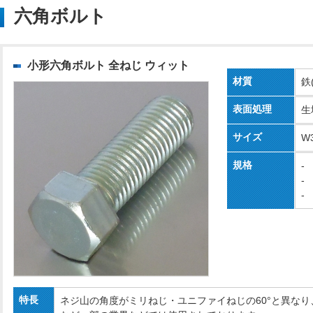
六角ボルト
小形六角ボルト 全ねじ ウィット
材質
鉄
表面処理
生
サイズ
W
規格
-
-
-
特長
ネジ山の角度がミリねじ・ユニファイねじの60°と異なり