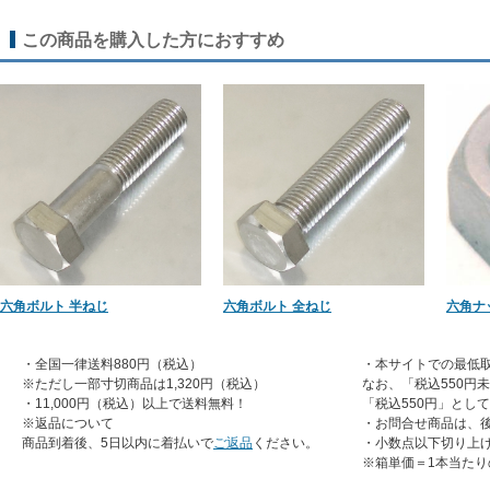
この商品を購入した方におすすめ
六角ボルト 半ねじ
六角ボルト 全ねじ
六角ナ
・全国一律送料880円（税込）
・本サイトでの最低取
※ただし一部寸切商品は1,320円（税込）
なお、「税込550円
・11,000円（税込）以上で送料無料！
「税込550円」とし
※返品について
・お問合せ商品は、
商品到着後、5日以内に着払いで
ご返品
ください。
・小数点以下切り上
※箱単価＝1本当たり