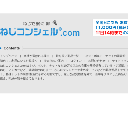
トップページ
|
当社が選ばれる理由
|
取り扱い商品一覧
|
ネジ・ボルト・ナットの図書館
初めてご利用になるお客様へ
|
掛売りのご案内
|
ログイン
|
お問い合わせ
|
サイトマッ
ねじコンシェル.comはネジ、ボルト、ナットなど10万点以上の在庫を常時保有しているネジ通
ねじ、アンカーなど、建築向けねじまで、さらにマシンキーや止め輪、ピンなどの規格部品までラ
ト、特殊ナットの製作/製造にも対応可能ですし、厳正な品質検査を経て、基準をクリアした商品だけ
揃え、即納体制を整えております。