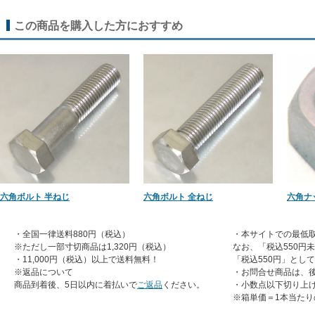
この商品を購入した方におすすめ
六角ボルト 半ねじ
六角ボルト 全ねじ
六角ナ
・全国一律送料880円（税込）
・本サイトでの最低取
※ただし一部寸切商品は1,320円（税込）
なお、「税込550円
・11,000円（税込）以上で送料無料！
「税込550円」とし
※返品について
・お問合せ商品は、
商品到着後、5日以内に着払いで
ご返品
ください。
・小数点以下切り上
※箱単価＝1本当たり