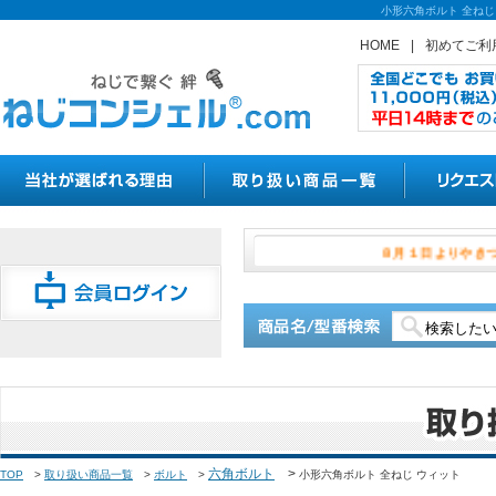
小形六角ボルト 全ねじ
HOME
|
初めてご利
８月１日よ
六角ボルト
>
TOP
>
取り扱い商品一覧
>
ボルト
>
小形六角ボルト 全ねじ ウィット