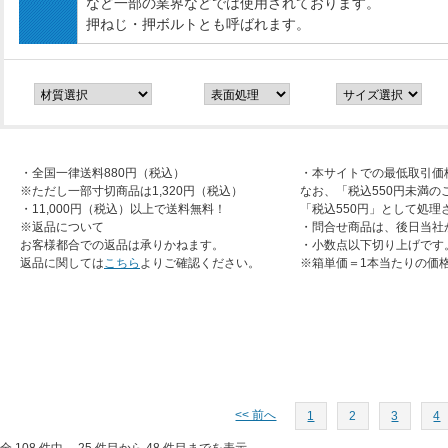
など一部の業界などでは使用されております。
押ねじ・押ボルトとも呼ばれます。
・全国一律送料880円（税込）
・本サイトでの最低取引価
※ただし一部寸切商品は1,320円（税込）
なお、「税込550円未満の
・11,000円（税込）以上で送料無料！
「税込550円」として処理
※返品について
・問合せ商品は、後日当社
お客様都合での返品は承りかねます。
・小数点以下切り上げです
返品に関しては
こちら
よりご確認ください。
※箱単価＝1本当たりの価
<< 前へ
1
2
3
4