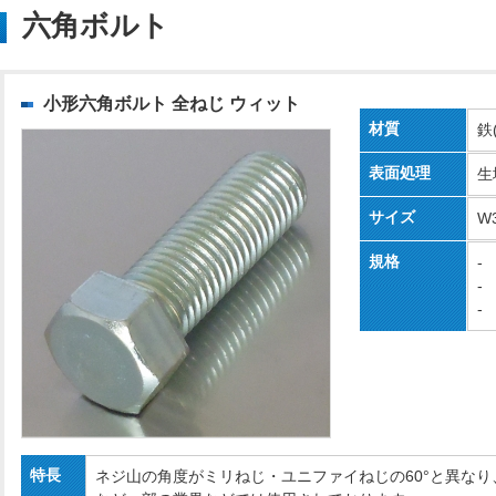
六角ボルト
小形六角ボルト 全ねじ ウィット
材質
鉄
表面処理
生
サイズ
W
規格
-
-
-
特長
ネジ山の角度がミリねじ・ユニファイねじの60°と異なり