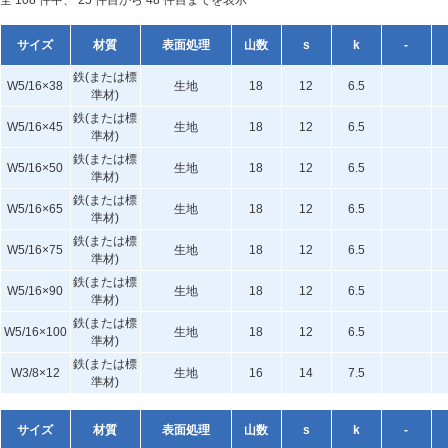
全 108 件中、 25 件目から 48 件目までを表示
サイズ
材質
表面処理
山数
s
k
-
鉄(または標
W5/16×38
生地
18
12
6.5
準材)
鉄(または標
W5/16×45
生地
18
12
6.5
準材)
鉄(または標
W5/16×50
生地
18
12
6.5
準材)
鉄(または標
W5/16×65
生地
18
12
6.5
準材)
鉄(または標
W5/16×75
生地
18
12
6.5
準材)
鉄(または標
W5/16×90
生地
18
12
6.5
準材)
鉄(または標
W5/16×100
生地
18
12
6.5
準材)
鉄(または標
W3/8×12
生地
16
14
7.5
準材)
サイズ
材質
表面処理
山数
s
k
-