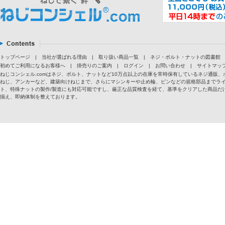
トップページ
|
当社が選ばれる理由
|
取り扱い商品一覧
|
ネジ・ボルト・ナットの図書館
初めてご利用になるお客様へ
|
掛売りのご案内
|
ログイン
|
お問い合わせ
|
サイトマッ
ねじコンシェル.comはネジ、ボルト、ナットなど10万点以上の在庫を常時保有しているネジ通
ねじ、アンカーなど、建築向けねじまで、さらにマシンキーや止め輪、ピンなどの規格部品までラ
ト、特殊ナットの製作/製造にも対応可能ですし、厳正な品質検査を経て、基準をクリアした商品だけ
揃え、即納体制を整えております。