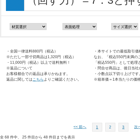
（回す力）＝7：3と
・全国一律送料880円（税込）
・本サイトでの最低取引価
※ただし一部寸切商品は1,320円（税込）
なお、「税込550円未満の
・11,000円（税込）以上で送料無料！
「税込550円」として処理
※返品について
・問合せ商品は、後日当社
お客様都合での返品は承りかねます。
・小数点以下切り上げです
返品に関しては
こちら
よりご確認ください。
※箱単価＝1本当たりの価
<< 前へ
次へ
1
2
3
全 68 件中、 25 件目から 48 件目までを表示