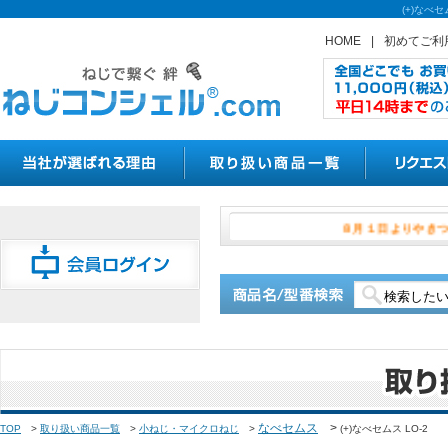
(+)なべ
HOME
|
初めてご利
８月１日よ
なべセムス
>
TOP
>
取り扱い商品一覧
>
小ねじ・マイクロねじ
>
(+)なべセムス LO-2