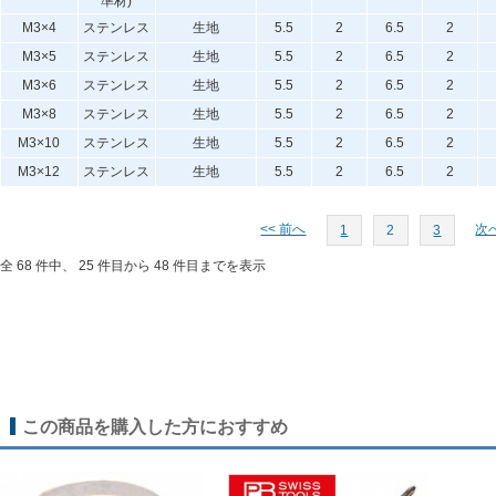
準材)
M3×4
ステンレス
生地
5.5
2
6.5
2
M3×5
ステンレス
生地
5.5
2
6.5
2
M3×6
ステンレス
生地
5.5
2
6.5
2
M3×8
ステンレス
生地
5.5
2
6.5
2
M3×10
ステンレス
生地
5.5
2
6.5
2
M3×12
ステンレス
生地
5.5
2
6.5
2
<< 前へ
次へ
1
2
3
全 68 件中、 25 件目から 48 件目までを表示
この商品を購入した方におすすめ