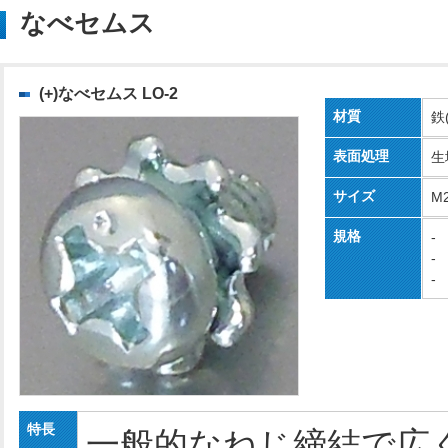
なべセムス
(+)なべセムス LO-2
材質
鉄
表面処理
生
サイズ
M
規格
-
-
-
特長
一般的なねじ締結で広