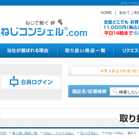
(+)なべ小
HOME
|
初めてご利
８月１日より
なべ小ねじ
>
TOP
>
取り扱い商品一覧
>
小ねじ・マイクロねじ
>
(+)なべ小ねじ - 袋入り