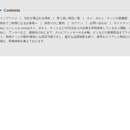
トップページ
|
当社が選ばれる理由
|
取り扱い商品一覧
|
ネジ・ボルト・ナットの図書館
初めてご利用になるお客様へ
|
掛売りのご案内
|
ログイン
|
お問い合わせ
|
サイトマッ
ねじコンシェル.comはネジ、ボルト、ナットなど10万点以上の在庫を常時保有しているネジ通
ねじ、アンカーなど、建築向けねじまで、さらにマシンキーや止め輪、ピンなどの規格部品までラ
ト、特殊ナットの製作/製造にも対応可能ですし、厳正な品質検査を経て、基準をクリアした商品だけ
揃え、即納体制を整えております。