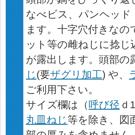
なべビス、パンヘッド
ます。十字穴付きなの
ット等の雌ねじに捻じ
が露出します。頭部の
じ
(要
ザグリ加工
) や、
ご利用下さい。
サイズ欄は（
呼び径
ｄ
丸皿ねじ
等を除き、図
部の厚みを含めません