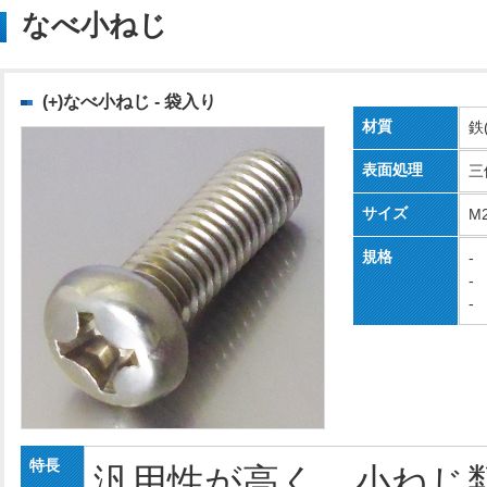
なべ小ねじ
(+)なべ小ねじ - 袋入り
材質
鉄
表面処理
三
サイズ
M
規格
-
-
-
特長
汎用性が高く、小ねじ