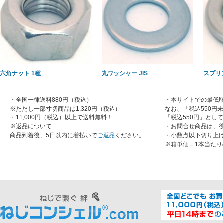
六角ナット 1種
丸ワッシャー JIS
スプリ
・全国一律送料880円（税込）
・本サイトでの最低取
※ただし一部寸切商品は1,320円（税込）
なお、「税込550円
・11,000円（税込）以上で送料無料！
「税込550円」とし
※返品について
・お問合せ商品は、
商品到着後、5日以内に着払いで
ご返品
ください。
・小数点以下切り上
※箱単価＝1本当たり