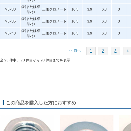
準材)
鉄(または標
M6×30
三価クロメート
10.5
3.9
6.3
3
準材)
鉄(または標
M6×35
三価クロメート
10.5
3.9
6.3
3
準材)
鉄(または標
M6×40
三価クロメート
10.5
3.9
6.3
3
準材)
<< 前へ
1
2
3
4
全 93 件中、 73 件目から 93 件目までを表示
この商品を購入した方におすすめ