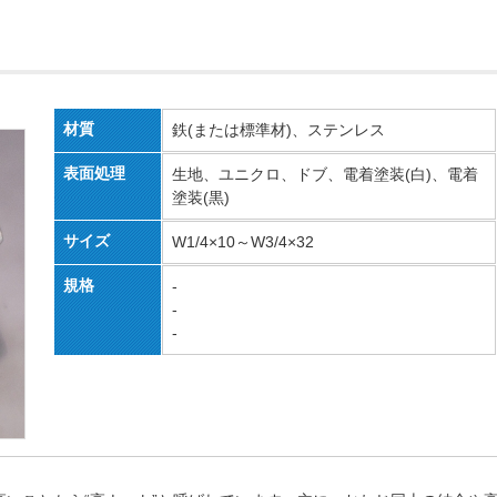
材質
鉄(または標準材)、ステンレス
表面処理
生地、ユニクロ、ドブ、電着塗装(白)、電着
塗装(黒)
サイズ
W1/4×10～W3/4×32
規格
-
-
-
。