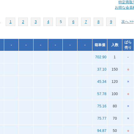
特定商取
お得な会員
へ
次へ >>
1
2
3
4
5
6
7
8
9
ばら
-
-
-
-
-
-
箱単価
入数
売り
702.90
1
-
37.10
150
○
45.34
120
×
57.78
100
○
75.16
80
×
75.77
70
×
94.87
50
○