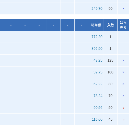
249.70
90
×
ばら
-
-
-
-
-
-
箱単価
入数
売り
772.20
1
-
896.50
1
-
48.25
125
×
59.75
100
×
62.22
80
×
78.24
70
×
90.56
50
○
116.60
45
○