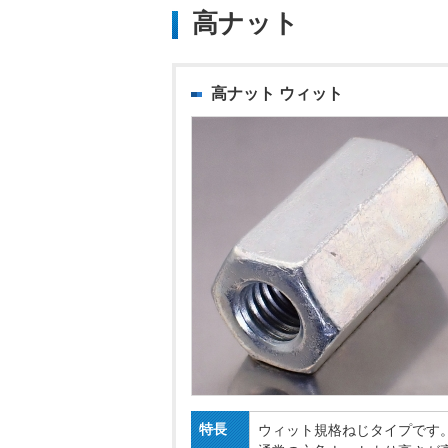
高ナット
高ナット ウィット
特長
ウィット規格ねじタイプです