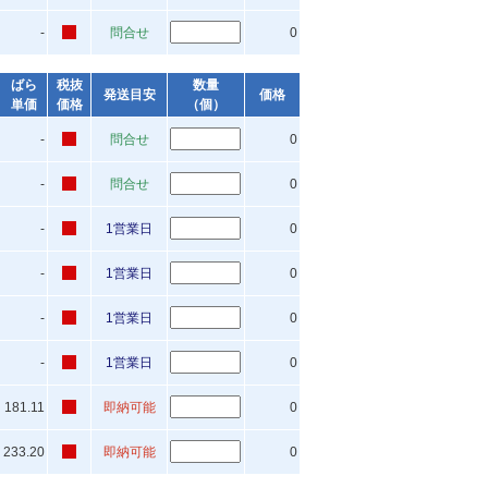
-
問合せ
0
ばら
税抜
数量
発送目安
価格
単価
価格
（個）
-
問合せ
0
-
問合せ
0
-
1営業日
0
-
1営業日
0
-
1営業日
0
-
1営業日
0
181.11
即納可能
0
233.20
即納可能
0