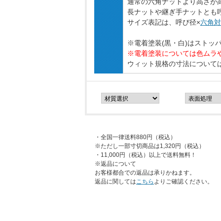
通常の六角ナットより高さが
長ナットや継ぎ手ナットとも
サイズ表記は、呼び径×
六角対
※電着塗装(黒・白)はストッ
※電着塗装については色ムラ
ウィット規格の寸法について
・全国一律送料880円（税込）
※ただし一部寸切商品は1,320円（税込）
・11,000円（税込）以上で送料無料！
※返品について
お客様都合での返品は承りかねます。
返品に関しては
こちら
よりご確認ください。