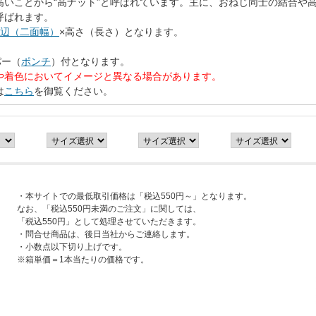
高いことから“高ナット”と呼ばれています。主に、おねじ同士の結合や
呼ばれます。
辺（二面幅）
×高さ（長さ）となります。
パー（
ポンチ
）付となります。
や着色においてイメージと異なる場合があります。
は
こちら
を御覧ください。
・本サイトでの最低取引価格は「税込550円～」となります。
なお、「税込550円未満のご注文」に関しては、
「税込550円」として処理させていただきます。
・問合せ商品は、後日当社からご連絡します。
・小数点以下切り上げです。
※箱単価＝1本当たりの価格です。