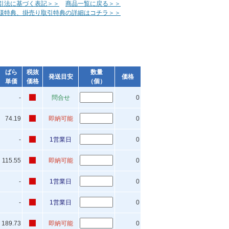
引法に基づく表記＞＞
商品一覧に戻る＞＞
様特典、掛売り取引特典の詳細はコチラ＞＞
ばら
税抜
数量
発送目安
価格
単価
価格
（個）
-
問合せ
0
74.19
即納可能
0
-
1営業日
0
115.55
即納可能
0
-
1営業日
0
-
1営業日
0
189.73
即納可能
0