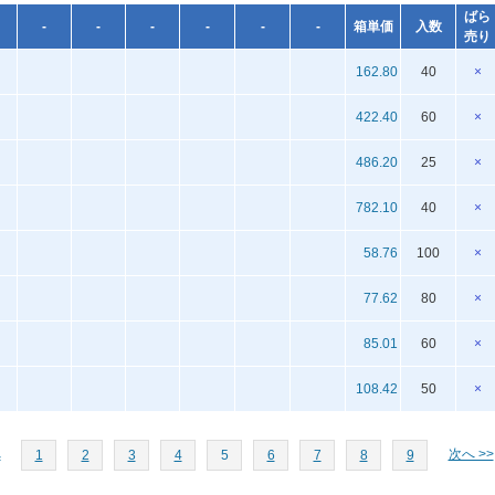
ばら
-
-
-
-
-
-
箱単価
入数
売り
162.80
40
×
422.40
60
×
486.20
25
×
782.10
40
×
58.76
100
×
77.62
80
×
85.01
60
×
108.42
50
×
へ
次へ >>
1
2
3
4
5
6
7
8
9