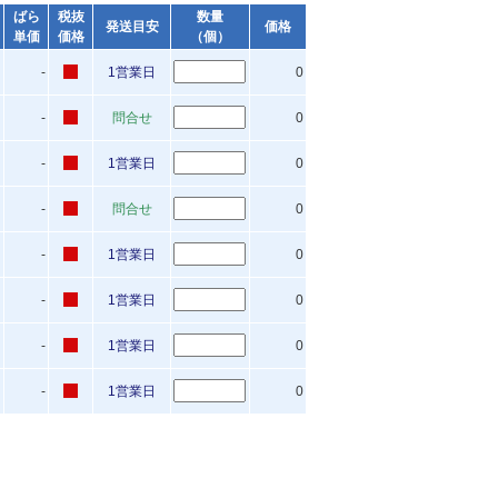
ばら
税抜
数量
発送目安
価格
単価
価格
（個）
-
1営業日
0
-
問合せ
0
-
1営業日
0
-
問合せ
0
-
1営業日
0
-
1営業日
0
-
1営業日
0
-
1営業日
0