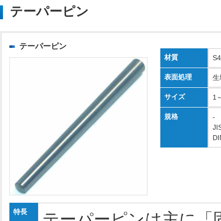
テーパーピン
テーパーピン
材質
S
表面処理
生
サイズ
1
規格
-
JI
DI
特長
テーパーピンは主に「