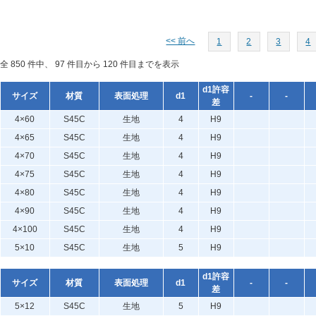
<< 前へ
1
2
3
4
全 850 件中、 97 件目から 120 件目までを表示
d1許容
サイズ
材質
表面処理
d1
-
-
差
4×60
S45C
生地
4
H9
4×65
S45C
生地
4
H9
4×70
S45C
生地
4
H9
4×75
S45C
生地
4
H9
4×80
S45C
生地
4
H9
4×90
S45C
生地
4
H9
4×100
S45C
生地
4
H9
5×10
S45C
生地
5
H9
d1許容
サイズ
材質
表面処理
d1
-
-
差
5×12
S45C
生地
5
H9