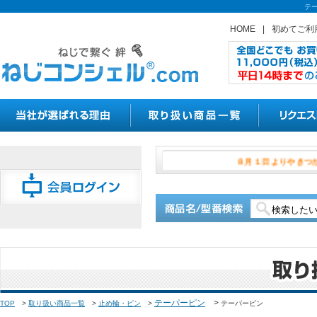
テ
HOME
|
初めてご利
８月１日よ
テーパーピン
>
TOP
>
取り扱い商品一覧
>
止め輪・ピン
>
テーパーピン