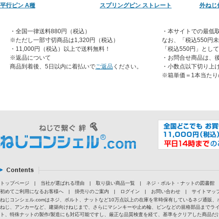
平行ピン A種
スプリングピン ストレート
外ねじ
・全国一律送料880円（税込）
・本サイトでの最低取
※ただし一部寸切商品は1,320円（税込）
なお、「税込550円
・11,000円（税込）以上で送料無料！
「税込550円」とし
※返品について
・お問合せ商品は、
商品到着後、5日以内に着払いで
ご返品
ください。
・小数点以下切り上
※箱単価＝1本当たり
トップページ
|
当社が選ばれる理由
|
取り扱い商品一覧
|
ネジ・ボルト・ナットの図書館
初めてご利用になるお客様へ
|
掛売りのご案内
|
ログイン
|
お問い合わせ
|
サイトマッ
ねじコンシェル.comはネジ、ボルト、ナットなど10万点以上の在庫を常時保有しているネジ通
ねじ、アンカーなど、建築向けねじまで、さらにマシンキーや止め輪、ピンなどの規格部品までラ
ト、特殊ナットの製作/製造にも対応可能ですし、厳正な品質検査を経て、基準をクリアした商品だけ