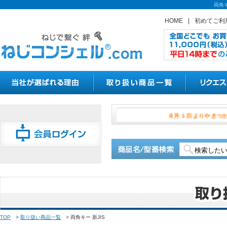
両角
HOME
|
初めてご利
８月１日よ
TOP
>
取り扱い商品一覧
>
両角キー 新JIS