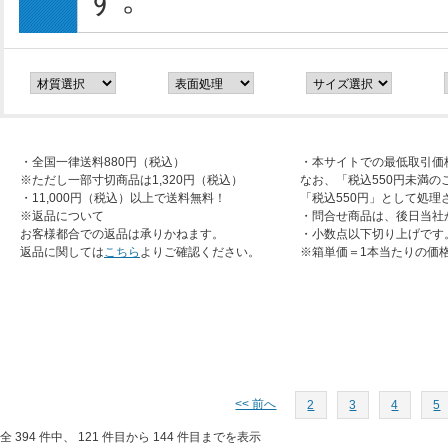
・全国一律送料880円（税込）
・本サイトでの最低取引価
※ただし一部寸切商品は1,320円（税込）
なお、「税込550円未満の
・11,000円（税込）以上で送料無料！
「税込550円」として処理
※返品について
・問合せ商品は、後日当社
お客様都合での返品は承りかねます。
・小数点以下切り上げです
返品に関しては
こちら
よりご確認ください。
※箱単価＝1本当たりの価
<< 前へ
2
3
4
5
全 394 件中、 121 件目から 144 件目までを表示