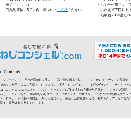
※返品について
・お問合せ商品は、
商品到着後、5日以内に着払いで
ご返品
ください。
・小数点以下切り上
※箱単価＝1本当たり
トップページ
|
当社が選ばれる理由
|
取り扱い商品一覧
|
ネジ・ボルト・ナットの図書館
初めてご利用になるお客様へ
|
掛売りのご案内
|
ログイン
|
お問い合わせ
|
サイトマッ
ねじコンシェル.comはネジ、ボルト、ナットなど10万点以上の在庫を常時保有しているネジ通
ねじ、アンカーなど、建築向けねじまで、さらにマシンキーや止め輪、ピンなどの規格部品までラ
ト、特殊ナットの製作/製造にも対応可能ですし、厳正な品質検査を経て、基準をクリアした商品だけ
揃え、即納体制を整えております。