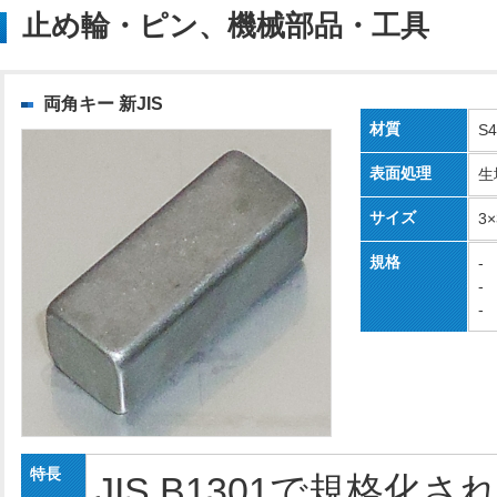
止め輪・ピン、機械部品・工具
両角キー 新JIS
材質
S
表面処理
生
サイズ
3
規格
-
-
-
特長
JIS B1301で規格