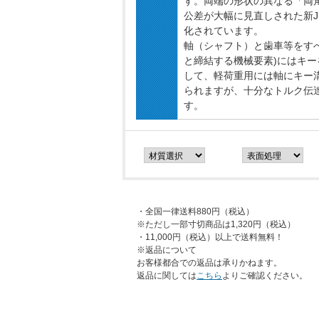
す。両端の形状の異なる「両
公差が大幅に見直しされた新J
化されています。
軸（シャフト）と歯車等をす
と締結する機械要素)にはキ
して、軽荷重用には軸にキー
られますが、十分なトルク伝
す。
・全国一律送料880円（税込）
※ただし一部寸切商品は1,320円（税込）
・11,000円（税込）以上で送料無料！
※返品について
お客様都合での返品は承りかねます。
返品に関しては
こちら
よりご確認ください。