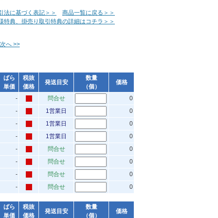
引法に基づく表記＞＞
商品一覧に戻る＞＞
様特典、掛売り取引特典の詳細はコチラ＞＞
次へ >>
ばら
税抜
数量
発送目安
価格
単価
価格
（個）
-
問合せ
0
-
1営業日
0
-
1営業日
0
-
1営業日
0
-
問合せ
0
-
問合せ
0
-
問合せ
0
-
問合せ
0
ばら
税抜
数量
発送目安
価格
単価
価格
（個）