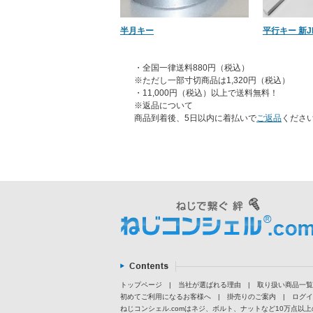
半月キー
平行キー 新JI
・全国一律送料880円（税込）
※ただし一部寸切商品は1,320円（税込）
・11,000円（税込）以上で送料無料！
※返品について
商品到着後、5日以内に着払いで
ご返品
くださ
トップページ
|
当社が選ばれる理由
|
取り扱い商品一覧
初めてご利用になるお客様へ
|
掛売りのご案内
|
ログイ
ねじコンシェル.comはネジ、ボルト、ナットなど10万点