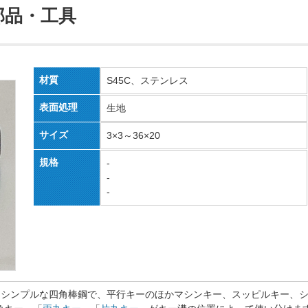
部品・工具
材質
S45C、ステンレス
表面処理
生地
サイズ
3×3～36×20
規格
-
-
-
れているシンプルな四角棒鋼で、平行キーのほかマシンキー、スッピルキー