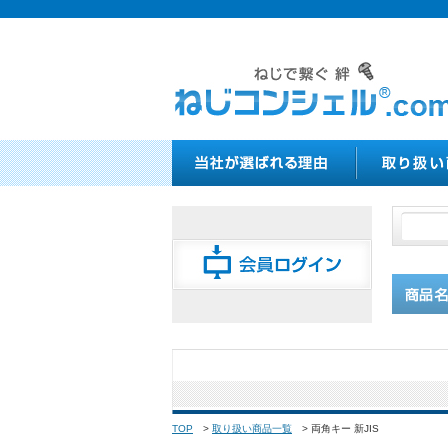
TOP
>
取り扱い商品一覧
>
両角キー 新JIS