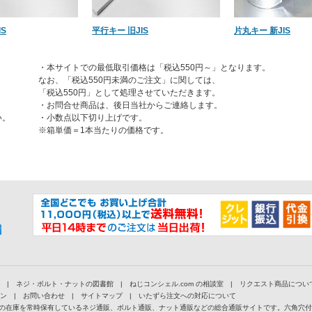
S
平行キー 旧JIS
片丸キー 新JIS
・本サイトでの最低取引価格は「税込550円～」となります。
なお、「税込550円未満のご注文」に関しては、
「税込550円」として処理させていただきます。
・お問合せ商品は、後日当社からご連絡します。
い。
・小数点以下切り上げです。
※箱単価＝1本当たりの価格です。
|
ネジ・ボルト・ナットの図書館
|
ねじコンシェル.com の相談室
|
リクエスト商品につい
ン
|
お問い合わせ
|
サイトマップ
|
いたずら注文への対応について
以上の在庫を常時保有しているネジ通販、ボルト通販、ナット通販などの総合通販サイトです。六角穴