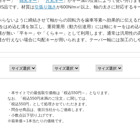
角キー」「
両丸キー
」「
片丸キー
」がキー溝の位置によって使い分けます。
IS品です。材質は
引張り強さ
が600N/m㎡以上、軸の太さに対応する
べらないように締結させて軸からの回転力を歯車等素へ効果的に伝えるた
ーをはめ込む溝を加工し、重荷重用（動力伝達用）には軸にキーをはめ込
溝が無い「平キー」や「くらキー」として利用します。通常は汎用性の
達が行えない場合に勾配キーが用いられます。テーパー軸には加工のし
・本サイトでの最低取引価格は「税込550円～」となります。
なお、「税込550円未満のご注文」に関しては、
「税込550円」として処理させていただきます。
・問合せ商品は、後日当社からご連絡します。
・小数点以下切り上げです。
※箱単価＝1本当たりの価格です。