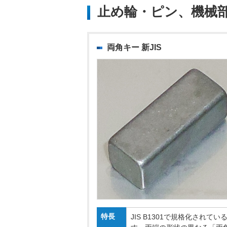
止め輪・ピン、機械
両角キー 新JIS
特長
JIS B1301で規格化さ