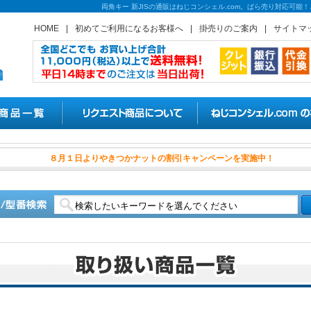
両角キー 新JISの通販はねじコンシェル.com。ばら売り対応可
HOME
|
初めてご利用になるお客様へ
|
掛売りのご案内
|
サイトマ
８月１日よりやきつかナットの割