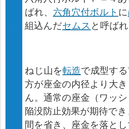
ばれ、
六角穴付ボルト
に
組込んだ
セムス
と呼ばれ
ねじ山を
転造
で成型する
方が座金の内径より大き
ん。通常の座金（ワッシ
陥没防止効果が期待でき
間を省き、座金を落とし