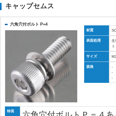
キャップセムス
六角穴付ボルト P=4
材質
S
表面処理
生
ト
サイズ
M
規格
-
-
-
特長
六角穴付ボルトＰ＝４あ