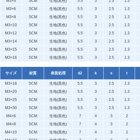
M3×5
SCM
生地(黒色)
5.5
3
2.5
1.3
M3×6
SCM
生地(黒色)
5.5
3
2.5
1.3
M3×8
SCM
生地(黒色)
5.5
3
2.5
1.3
M3×10
SCM
生地(黒色)
5.5
3
2.5
1.3
M3×12
SCM
生地(黒色)
5.5
3
2.5
1.3
M3×14
SCM
生地(黒色)
5.5
3
2.5
1.3
M3×15
SCM
生地(黒色)
5.5
3
2.5
1.3
M3×16
SCM
生地(黒色)
5.5
3
2.5
1.3
サイズ
材質
表面処理
d2
k
s
t
M3×18
SCM
生地(黒色)
5.5
3
2.5
1.3
M3×20
SCM
生地(黒色)
5.5
3
2.5
1.3
M3×25
SCM
生地(黒色)
5.5
3
2.5
1.3
M3×30
SCM
生地(黒色)
5.5
3
2.5
1.3
M4×6
SCM
生地(黒色)
7
4
3
2
M4×8
SCM
生地(黒色)
7
4
3
2
M4×10
SCM
生地(黒色)
7
4
3
2