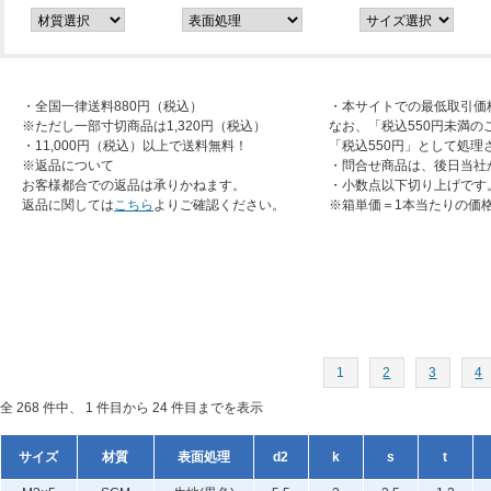
・全国一律送料880円（税込）
・本サイトでの最低取引価
※ただし一部寸切商品は1,320円（税込）
なお、「税込550円未満の
・11,000円（税込）以上で送料無料！
「税込550円」として処理
※返品について
・問合せ商品は、後日当社
お客様都合での返品は承りかねます。
・小数点以下切り上げです
返品に関しては
こちら
よりご確認ください。
※箱単価＝1本当たりの価
1
2
3
4
全 268 件中、 1 件目から 24 件目までを表示
サイズ
材質
表面処理
d2
k
s
t