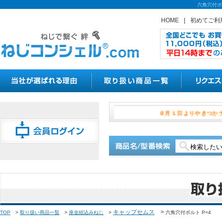
六角穴付ボ
HOME
|
初めてご利
８月１日より
キャップセムス
>
TOP
>
取り扱い商品一覧
>
座金組込みねじ
>
六角穴付ボルト P=4