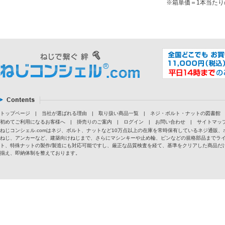
※箱単価＝1本当たり
トップページ
|
当社が選ばれる理由
|
取り扱い商品一覧
|
ネジ・ボルト・ナットの図書館
初めてご利用になるお客様へ
|
掛売りのご案内
|
ログイン
|
お問い合わせ
|
サイトマッ
ねじコンシェル.comはネジ、ボルト、ナットなど10万点以上の在庫を常時保有しているネジ通
ねじ、アンカーなど、建築向けねじまで、さらにマシンキーや止め輪、ピンなどの規格部品までラ
ト、特殊ナットの製作/製造にも対応可能ですし、厳正な品質検査を経て、基準をクリアした商品だけ
揃え、即納体制を整えております。