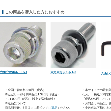
この商品を購入した方におすすめ
六角穴付ボルト P=3
六角穴付ボルト I=3
六角レ
・全国一律送料880円（税込）
・本サイトでの最低取
※ただし一部寸切商品は1,320円（税込）
なお、「税込550円
・11,000円（税込）以上で送料無料！
「税込550円」とし
※返品について
・お問合せ商品は、
商品到着後、5日以内に着払いで
ご返品
ください。
・小数点以下切り上