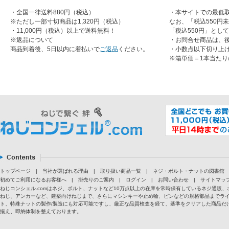
・全国一律送料880円（税込）
・本サイトでの最低取
※ただし一部寸切商品は1,320円（税込）
なお、「税込550円
・11,000円（税込）以上で送料無料！
「税込550円」とし
※返品について
・お問合せ商品は、
商品到着後、5日以内に着払いで
ご返品
ください。
・小数点以下切り上
※箱単価＝1本当たり
トップページ
|
当社が選ばれる理由
|
取り扱い商品一覧
|
ネジ・ボルト・ナットの図書館
初めてご利用になるお客様へ
|
掛売りのご案内
|
ログイン
|
お問い合わせ
|
サイトマッ
ねじコンシェル.comはネジ、ボルト、ナットなど10万点以上の在庫を常時保有しているネジ通
ねじ、アンカーなど、建築向けねじまで、さらにマシンキーや止め輪、ピンなどの規格部品までラ
ト、特殊ナットの製作/製造にも対応可能ですし、厳正な品質検査を経て、基準をクリアした商品だけ
揃え、即納体制を整えております。