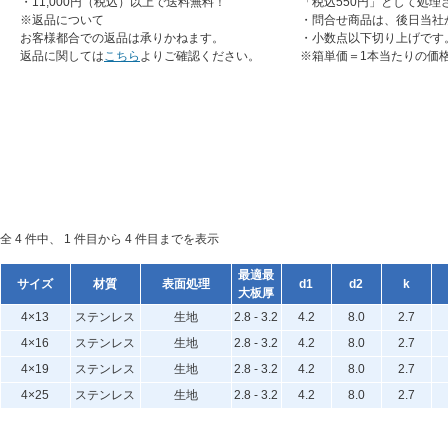
・11,000円（税込）以上で送料無料！
「税込550円」として処理
※返品について
・問合せ商品は、後日当社
お客様都合での返品は承りかねます。
・小数点以下切り上げです
返品に関しては
こちら
よりご確認ください。
※箱単価＝1本当たりの価
全 4 件中、 1 件目から 4 件目までを表示
最適最
サイズ
材質
表面処理
d1
d2
k
大板厚
4×13
ステンレス
生地
2.8 - 3.2
4.2
8.0
2.7
4×16
ステンレス
生地
2.8 - 3.2
4.2
8.0
2.7
4×19
ステンレス
生地
2.8 - 3.2
4.2
8.0
2.7
4×25
ステンレス
生地
2.8 - 3.2
4.2
8.0
2.7