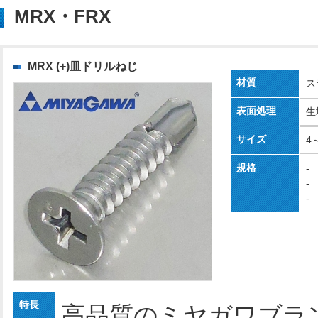
MRX・FRX
MRX (+)皿ドリルねじ
材質
ス
表面処理
生
サイズ
4
規格
-
-
-
特長
高品質のミヤガワブラ