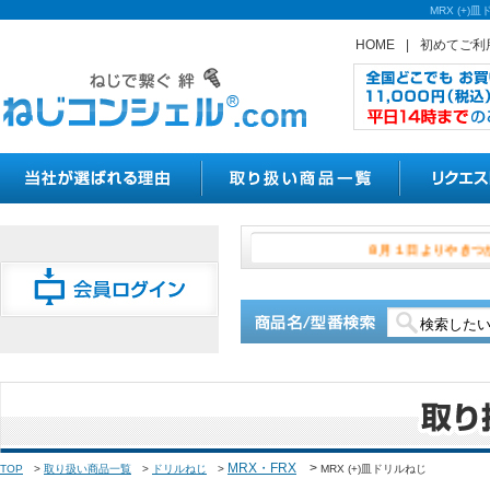
MRX (+
HOME
|
初めてご利
８月１日よ
MRX・FRX
>
TOP
>
取り扱い商品一覧
>
ドリルねじ
>
MRX (+)皿ドリルねじ