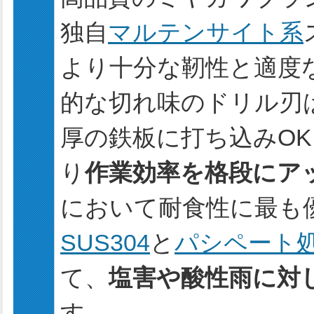
独自
マルテンサイト系
より十分な靭性と適度
的な切れ味のドリル刃は
厚の鉄板に打ち込みO
り
作業効率を格段にア
において耐食性に最も
SUS304
と
パシペート
て、
塩害や酸性雨に対
す。