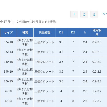
次へ
1
2
3
全 57 件中、 1 件目から 24 件目までを表示
適用板
サイズ
材質
表面処理
D1
D2
k
厚
鉄(または標
3.5×10
三価クロメート
3.5
7
2.4
0.9-2.3
準材)
鉄(または標
3.5×13
三価クロメート
3.5
7
2.4
0.9-2.3
準材)
鉄(または標
3.5×16
三価クロメート
3.5
7
2.4
0.9-2.3
準材)
鉄(または標
3.5×19
三価クロメート
3.5
7
2.4
0.9-2.3
準材)
鉄(または標
3.5×25
三価クロメート
3.5
7
2.4
0.9-2.3
準材)
鉄(または標
4×10
三価クロメート
4
8
2.6
1.2-3.2
準材)
鉄(または標
4×13
三価クロメート
4
8
2.6
1.2-3.2
準材)