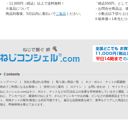
・11,000円（税込）以上で送料無料！
「税込550円」とし
※返品について
・お問合せ商品は、
商品到着後、5日以内に着払いで
ご返品
ください。
・小数点以下切り上
※箱単価＝1本当たり
トップページ
|
当社が選ばれる理由
|
取り扱い商品一覧
|
ネジ・ボルト・ナットの図書館
初めてご利用になるお客様へ
|
掛売りのご案内
|
ログイン
|
お問い合わせ
|
サイトマッ
ねじコンシェル.comはネジ、ボルト、ナットなど10万点以上の在庫を常時保有しているネジ通
ねじ、アンカーなど、建築向けねじまで、さらにマシンキーや止め輪、ピンなどの規格部品までラ
ト、特殊ナットの製作/製造にも対応可能ですし、厳正な品質検査を経て、基準をクリアした商品だけ
揃え、即納体制を整えております。