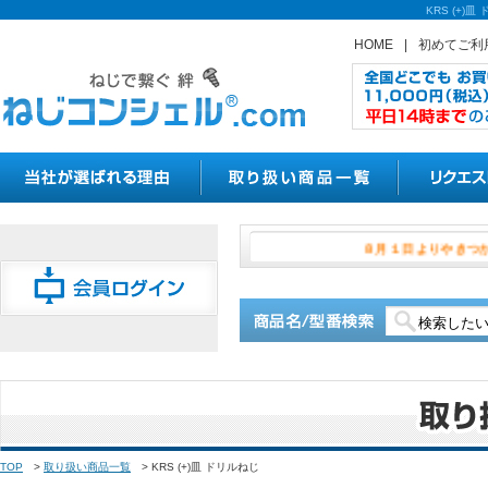
KRS (+
HOME
|
初めてご利
８月１日よ
TOP
>
取り扱い商品一覧
>
KRS (+)皿 ドリルねじ