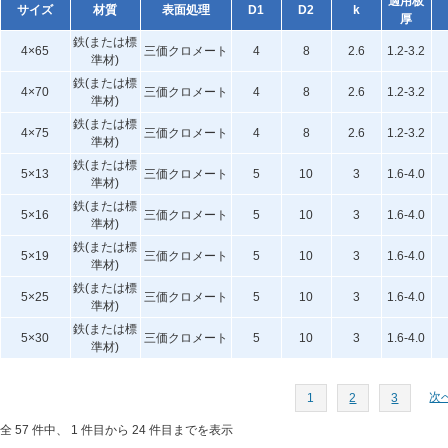
適用板
サイズ
材質
表面処理
D1
D2
k
厚
鉄(または標
4×65
三価クロメート
4
8
2.6
1.2-3.2
準材)
鉄(または標
4×70
三価クロメート
4
8
2.6
1.2-3.2
準材)
鉄(または標
4×75
三価クロメート
4
8
2.6
1.2-3.2
準材)
鉄(または標
5×13
三価クロメート
5
10
3
1.6-4.0
準材)
鉄(または標
5×16
三価クロメート
5
10
3
1.6-4.0
準材)
鉄(または標
5×19
三価クロメート
5
10
3
1.6-4.0
準材)
鉄(または標
5×25
三価クロメート
5
10
3
1.6-4.0
準材)
鉄(または標
5×30
三価クロメート
5
10
3
1.6-4.0
準材)
次へ
1
2
3
全 57 件中、 1 件目から 24 件目までを表示