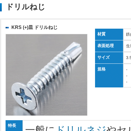
ドリルねじ
KRS (+)皿 ドリルねじ
材質
鉄
表面処理
生
サイズ
3.
規格
-
-
-
特長
一般に
ドリルネジ
やセ