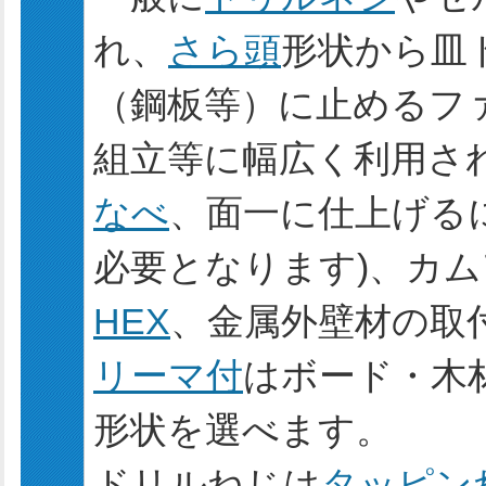
れ、
さら頭
形状から皿
（鋼板等）に止めるフ
組立等に幅広く利用さ
なべ
、面一に仕上げる
必要となります)、カ
HEX
、金属外壁材の取
リーマ付
はボード・木
形状を選べます。
ドリルねじは
タッピン