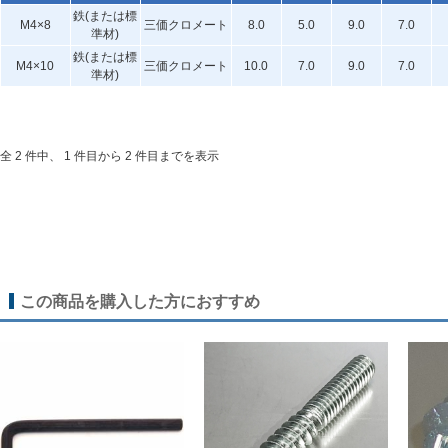
鉄(または標
M4×8
三価クロメート
8.0
5.0
9.0
7.0
準材)
鉄(または標
M4×10
三価クロメート
10.0
7.0
9.0
7.0
準材)
全 2 件中、 1 件目から 2 件目までを表示
この商品を購入した方におすすめ