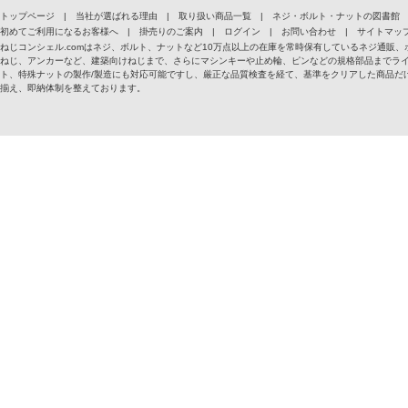
トップページ
|
当社が選ばれる理由
|
取り扱い商品一覧
|
ネジ・ボルト・ナットの図書館
初めてご利用になるお客様へ
|
掛売りのご案内
|
ログイン
|
お問い合わせ
|
サイトマッ
ねじコンシェル.comはネジ、ボルト、ナットなど10万点以上の在庫を常時保有しているネジ通
ねじ、アンカーなど、建築向けねじまで、さらにマシンキーや止め輪、ピンなどの規格部品までラ
ト、特殊ナットの製作/製造にも対応可能ですし、厳正な品質検査を経て、基準をクリアした商品だけ
揃え、即納体制を整えております。