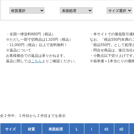
・全国一律送料880円（税込）
・本サイトでの最低取引価
※ただし一部寸切商品は1,320円（税込）
なお、「税込550円未満の
・11,000円（税込）以上で送料無料！
「税込550円」として処理
※返品について
・問合せ商品は、後日当社
お客様都合での返品は承りかねます。
・小数点以下切り上げです
返品に関しては
こちら
よりご確認ください。
※箱単価＝1本当たりの価
全 2 件中、 1 件目から 2 件目までを表示
サイズ
材質
表面処理
L
ｌ
d1
d2