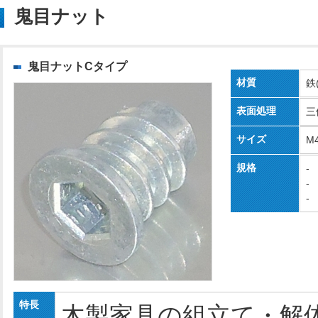
鬼目ナット
鬼目ナットCタイプ
材質
鉄
表面処理
三
サイズ
M
規格
-
-
-
特長
木製家具の組立て・解