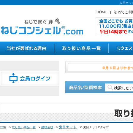
鬼目ナッ
HOME
|
初めてご利
８月１日よ
鬼目ナット
>
TOP
>
取り扱い商品一覧
>
建物金物
>
鬼目ナットCタイプ