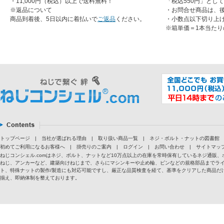
・11,000円（税込）以上で送料無料！
「税込550円」とし
※返品について
・お問合せ商品は、
商品到着後、5日以内に着払いで
ご返品
ください。
・小数点以下切り上
※箱単価＝1本当たり
トップページ
|
当社が選ばれる理由
|
取り扱い商品一覧
|
ネジ・ボルト・ナットの図書館
初めてご利用になるお客様へ
|
掛売りのご案内
|
ログイン
|
お問い合わせ
|
サイトマッ
ねじコンシェル.comはネジ、ボルト、ナットなど10万点以上の在庫を常時保有しているネジ通
ねじ、アンカーなど、建築向けねじまで、さらにマシンキーや止め輪、ピンなどの規格部品までラ
ト、特殊ナットの製作/製造にも対応可能ですし、厳正な品質検査を経て、基準をクリアした商品だけ
揃え、即納体制を整えております。