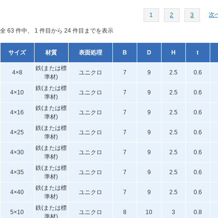
次へ
1
2
3
全 63 件中、 1 件目から 24 件目までを表示
サイズ
材質
表面処理
B
D
H
t
鉄(または標
4×8
ユニクロ
7
9
2.5
0.6
準材)
鉄(または標
4×10
ユニクロ
7
9
2.5
0.6
準材)
鉄(または標
4×16
ユニクロ
7
9
2.5
0.6
準材)
鉄(または標
4×25
ユニクロ
7
9
2.5
0.6
準材)
鉄(または標
4×30
ユニクロ
7
9
2.5
0.6
準材)
鉄(または標
4×35
ユニクロ
7
9
2.5
0.6
準材)
鉄(または標
4×40
ユニクロ
7
9
2.5
0.6
準材)
鉄(または標
5×10
ユニクロ
8
10
3
0.8
準材)