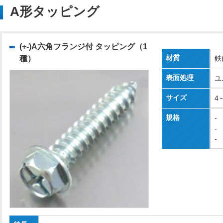
A形タッピング
(+-)A六角フランジ付 タッピング（1
材質
種）
鉄
表面処理
ユ
サイズ
4
規格
-
-
-