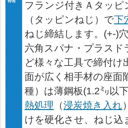
特長
フランジ付きＡタッピ
（タッピンねじ）で
下
ねじ締結します。(+-)
六角スパナ・プラスド
ど様々な工具で締付け
面が広く相手材の座面
種）は薄鋼板(1.2㍉以
熱処理
（
浸炭焼き入れ
けを硬化させ、ねじ込