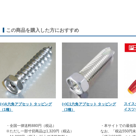
この商品を購入した方におすすめ
スイス
(+)A六角アプセット タッピング
(+)C1六角アプセット タッピング
イスツ
（1種）
（3種）
・全国一律送料880円（税込）
・本サイトでの最低取
※ただし一部寸切商品は1,320円（税込）
なお、「税込550円