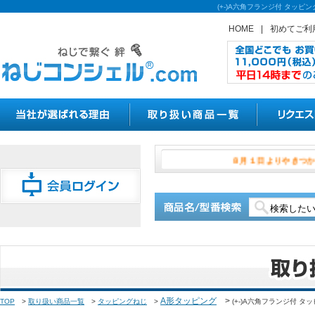
(+-)A六角フランジ付 タッ
HOME
|
初めてご利
８月１日より
A形タッピング
>
TOP
>
取り扱い商品一覧
>
タッピングねじ
>
(+-)A六角フランジ付 タ