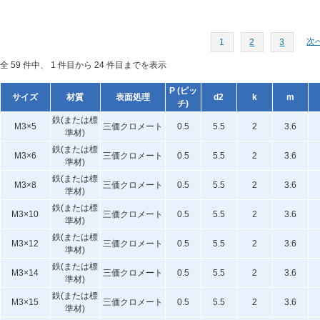
次へ
1
2
3
全 59 件中、 1 件目から 24 件目までを表示
P (ピッ
サイズ
材質
表面処理
d2
k
m
チ)
鉄(または標
M3×5
三価クロメート
0.5
5.5
2
3.6
準材)
鉄(または標
M3×6
三価クロメート
0.5
5.5
2
3.6
準材)
鉄(または標
M3×8
三価クロメート
0.5
5.5
2
3.6
準材)
鉄(または標
M3×10
三価クロメート
0.5
5.5
2
3.6
準材)
鉄(または標
M3×12
三価クロメート
0.5
5.5
2
3.6
準材)
鉄(または標
M3×14
三価クロメート
0.5
5.5
2
3.6
準材)
鉄(または標
M3×15
三価クロメート
0.5
5.5
2
3.6
準材)