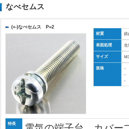
なべセムス
(+-)なべセムス P=2
材質
鉄
表面処理
生
サイズ
M
規格
-
-
-
特長
電気の端子台、カバー