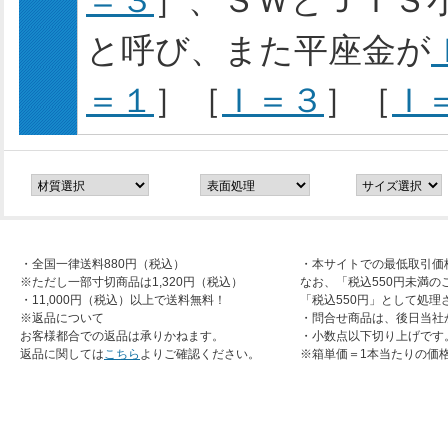
＝３
］、ＳＷとＪＩＳ
と呼び、また平座金が
＝１
］［
Ｉ＝３
］［
Ｉ
・全国一律送料880円（税込）
・本サイトでの最低取引価
※ただし一部寸切商品は1,320円（税込）
なお、「税込550円未満の
・11,000円（税込）以上で送料無料！
「税込550円」として処理
※返品について
・問合せ商品は、後日当社
お客様都合での返品は承りかねます。
・小数点以下切り上げです
返品に関しては
こちら
よりご確認ください。
※箱単価＝1本当たりの価