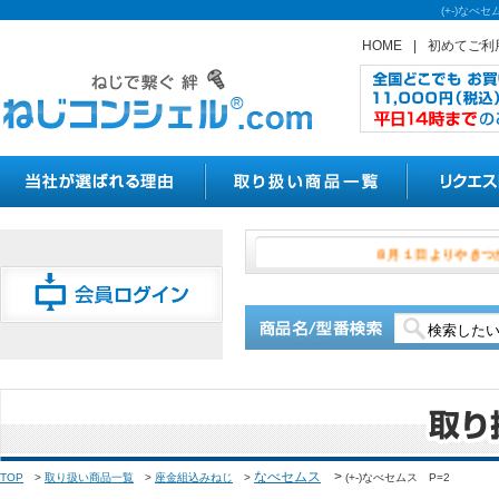
(+-)な
HOME
|
初めてご利
８月１日よ
なべセムス
>
TOP
>
取り扱い商品一覧
>
座金組込みねじ
>
(+-)なべセムス P=2