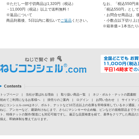
※ただし一部寸切商品は1,320円（税込）
なお、「税込550円
・11,000円（税込）以上で送料無料！
「税込550円」とし
※返品について
・お問合せ商品は、
商品到着後、5日以内に着払いで
ご返品
ください。
・小数点以下切り上
※箱単価＝1本当たり
トップページ
|
当社が選ばれる理由
|
取り扱い商品一覧
|
ネジ・ボルト・ナットの図書館
初めてご利用になるお客様へ
|
掛売りのご案内
|
ログイン
|
お問い合わせ
|
サイトマッ
ねじコンシェル.comはネジ、ボルト、ナットなど10万点以上の在庫を常時保有しているネジ通
ねじ、アンカーなど、建築向けねじまで、さらにマシンキーや止め輪、ピンなどの規格部品までラ
ト、特殊ナットの製作/製造にも対応可能ですし、厳正な品質検査を経て、基準をクリアした商品だけ
揃え、即納体制を整えております。