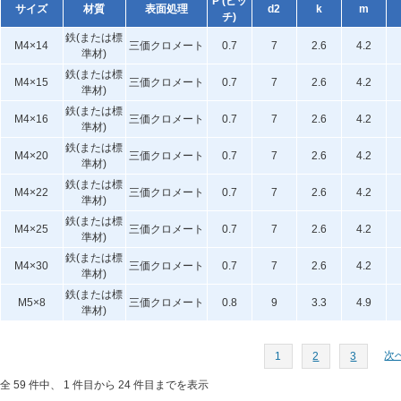
P (ピッ
サイズ
材質
表面処理
d2
k
m
チ)
鉄(または標
M4×14
三価クロメート
0.7
7
2.6
4.2
準材)
鉄(または標
M4×15
三価クロメート
0.7
7
2.6
4.2
準材)
鉄(または標
M4×16
三価クロメート
0.7
7
2.6
4.2
準材)
鉄(または標
M4×20
三価クロメート
0.7
7
2.6
4.2
準材)
鉄(または標
M4×22
三価クロメート
0.7
7
2.6
4.2
準材)
鉄(または標
M4×25
三価クロメート
0.7
7
2.6
4.2
準材)
鉄(または標
M4×30
三価クロメート
0.7
7
2.6
4.2
準材)
鉄(または標
M5×8
三価クロメート
0.8
9
3.3
4.9
準材)
次へ
1
2
3
全 59 件中、 1 件目から 24 件目までを表示