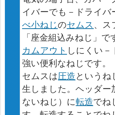
イバーでも－ドライバー
べ小ねじ
の
セムス
、ス
「座金組込みねじ」で
カムアウト
しにくい－
強い便利なねじです。
セムスは
圧造
というね
生しました。ヘッダー
ないねじ）に
転造
でね
す。転造することでね