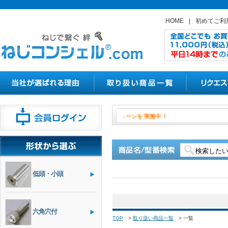
HOME
|
初めてご利
８月１日よりやきつかナットの割引
低頭・小頭
六角穴付
TOP
>
取り扱い商品一覧
>
一覧