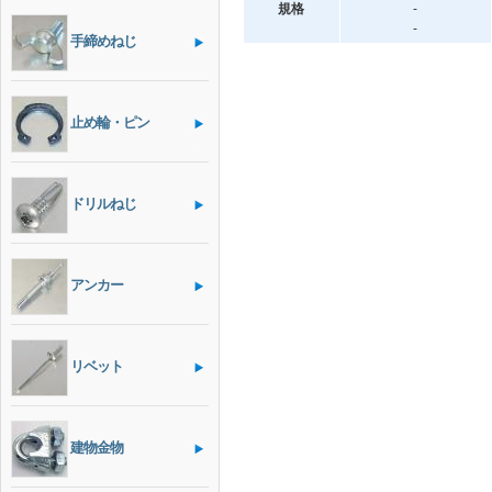
規格
-
-
手締めねじ
止め輪・ピン
ドリルねじ
アンカー
リベット
建物金物