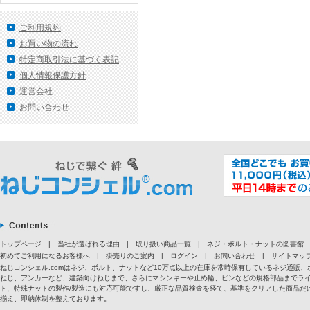
ご利用規約
お買い物の流れ
特定商取引法に基づく表記
個人情報保護方針
運営会社
お問い合わせ
トップページ
|
当社が選ばれる理由
|
取り扱い商品一覧
|
ネジ・ボルト・ナットの図書館
初めてご利用になるお客様へ
|
掛売りのご案内
|
ログイン
|
お問い合わせ
|
サイトマッ
ねじコンシェル.comはネジ、ボルト、ナットなど10万点以上の在庫を常時保有しているネジ通
ねじ、アンカーなど、建築向けねじまで、さらにマシンキーや止め輪、ピンなどの規格部品までラ
ト、特殊ナットの製作/製造にも対応可能ですし、厳正な品質検査を経て、基準をクリアした商品だけ
揃え、即納体制を整えております。