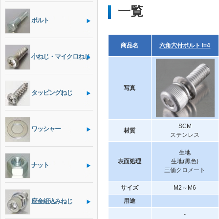
一覧
ボルト
商品名
六角穴付ボルト I=4
小ねじ・マイクロねじ
写真
タッピングねじ
SCM
ワッシャー
材質
ステンレス
生地
表面処理
生地(黒色)
ナット
三価クロメート
サイズ
M2～M6
座金組込みねじ
用途
-