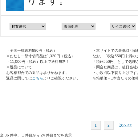
ります。
・全国一律送料880円（税込）
・本サイトでの最低取引価
※ただし一部寸切商品は1,320円（税込）
なお、「税込550円未満の
・11,000円（税込）以上で送料無料！
「税込550円」として処理
※返品について
・問合せ商品は、後日当社
お客様都合での返品は承りかねます。
・小数点以下切り上げです
返品に関しては
こちら
よりご確認ください。
※箱単価＝1本当たりの価
次へ >>
1
2
全 36 件中、 1 件目から 24 件目までを表示