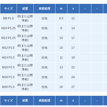
サイズ
材質
表面処理
m
s
-
-
鉄(または標
M8 P1.0
生地
6.5
12
準材)
鉄(または標
M10 P1.25
生地
8
14
準材)
鉄(または標
M12 P1.25
生地
10
17
準材)
鉄(または標
M12 P1.5
生地
10
17
準材)
鉄(または標
M14 P1.5
生地
11
19
準材)
鉄(または標
M16 P1.5
生地
13
22
準材)
鉄(または標
M18 P1.5
生地
15
24
準材)
鉄(または標
M20 P1.5
生地
16
27
準材)
サイズ
材質
表面処理
m
s
-
-