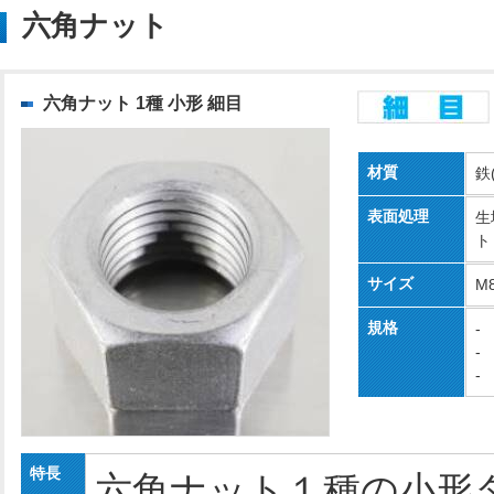
六角ナット
六角ナット 1種 小形 細目
材質
鉄
表面処理
生
ト
サイズ
M8
規格
-
-
-
特長
六角ナット１種の小形