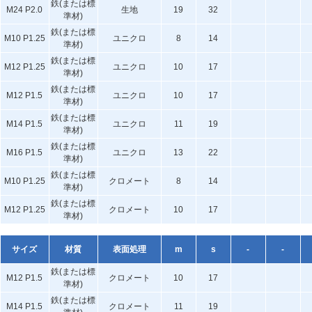
鉄(または標
M24 P2.0
生地
19
32
準材)
鉄(または標
M10 P1.25
ユニクロ
8
14
準材)
鉄(または標
M12 P1.25
ユニクロ
10
17
準材)
鉄(または標
M12 P1.5
ユニクロ
10
17
準材)
鉄(または標
M14 P1.5
ユニクロ
11
19
準材)
鉄(または標
M16 P1.5
ユニクロ
13
22
準材)
鉄(または標
M10 P1.25
クロメート
8
14
準材)
鉄(または標
M12 P1.25
クロメート
10
17
準材)
サイズ
材質
表面処理
m
s
-
-
鉄(または標
M12 P1.5
クロメート
10
17
準材)
鉄(または標
M14 P1.5
クロメート
11
19