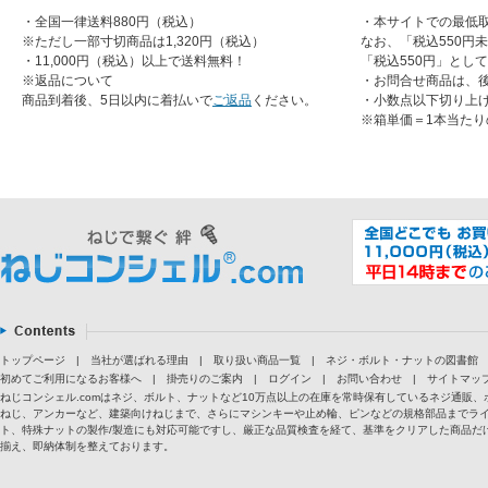
・全国一律送料880円（税込）
・本サイトでの最低取
※ただし一部寸切商品は1,320円（税込）
なお、「税込550円
・11,000円（税込）以上で送料無料！
「税込550円」とし
※返品について
・お問合せ商品は、
商品到着後、5日以内に着払いで
ご返品
ください。
・小数点以下切り上
※箱単価＝1本当たり
トップページ
|
当社が選ばれる理由
|
取り扱い商品一覧
|
ネジ・ボルト・ナットの図書館
初めてご利用になるお客様へ
|
掛売りのご案内
|
ログイン
|
お問い合わせ
|
サイトマッ
ねじコンシェル.comはネジ、ボルト、ナットなど10万点以上の在庫を常時保有しているネジ通
ねじ、アンカーなど、建築向けねじまで、さらにマシンキーや止め輪、ピンなどの規格部品までラ
ト、特殊ナットの製作/製造にも対応可能ですし、厳正な品質検査を経て、基準をクリアした商品だけ
揃え、即納体制を整えております。