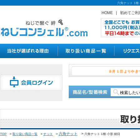
六角ナット 1
HOME
|
初めてご利
８月１日よ
六角ナット
>
TOP
>
取り扱い商品一覧
>
ナット
>
六角ナット 1種 小形 細目