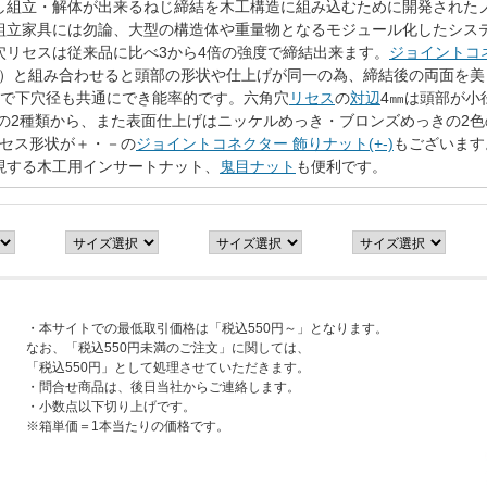
し組立・解体が出来るねじ締結を木工構造に組み込むために開発された
組立家具には勿論、大型の構造体や重量物となるモジュール化したシス
穴リセスは従来品に比べ3から4倍の強度で締結出来ます。
ジョイントコ
る）と組み合わせると頭部の形状や仕上げが同一の為、締結後の両面を
で下穴径も共通にでき能率的です。六角穴
リセス
の
対辺
4㎜は頭部が小
㎜の2種類から、また表面仕上げはニッケルめっき・ブロンズめっきの2
セス形状が＋・－の
ジョイントコネクター 飾りナット(+-)
もございます
現する木工用インサートナット、
鬼目ナット
も便利です。
・本サイトでの最低取引価格は「税込550円～」となります。
なお、「税込550円未満のご注文」に関しては、
「税込550円」として処理させていただきます。
・問合せ商品は、後日当社からご連絡します。
・小数点以下切り上げです。
※箱単価＝1本当たりの価格です。