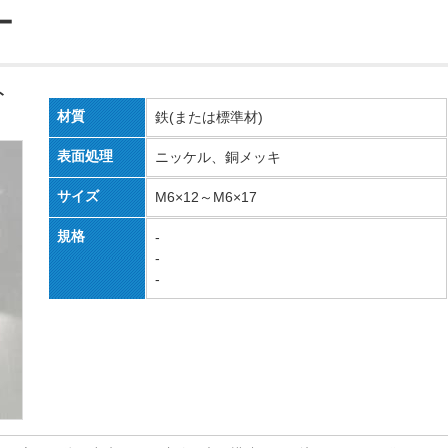
ー
ト
材質
鉄(または標準材)
表面処理
ニッケル、銅メッキ
サイズ
M6×12～M6×17
規格
-
-
-