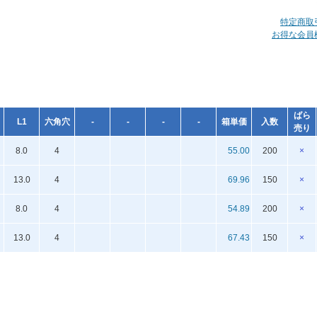
特定商取
お得な会員
ばら
L1
六角穴
-
-
-
-
箱単価
入数
売り
8.0
4
55.00
200
×
13.0
4
69.96
150
×
8.0
4
54.89
200
×
13.0
4
67.43
150
×