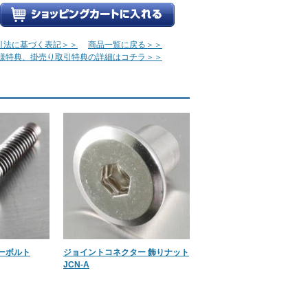
引法に基づく表記＞＞
商品一覧に戻る＞＞
様特典、掛売り取引特典の詳細はコチラ＞＞
ーボルト
ジョイントコネクター 飾りナット
JCN-A