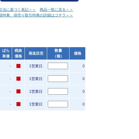
引法に基づく表記＞＞
商品一覧に戻る＞＞
様特典、掛売り取引特典の詳細はコチラ＞＞
ばら
税抜
数量
発送目安
価格
単価
価格
（個）
-
1営業日
0
-
1営業日
0
-
1営業日
0
-
1営業日
0