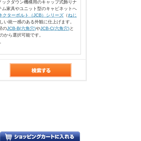
ノックダウン機構用のキャップ式飾りナ
テム家具やユニット型のキャビネットへ
ネクターボルト（JCB）シリーズ
（
ねじ
美しい統一感のある外観に仕上げます。
径の
JCB-B(六角穴)
や
JCB-C(六角穴)
と
色のから選択可能です。
。