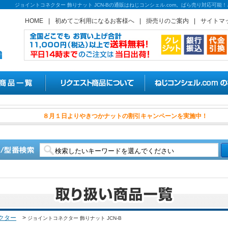
ジョイントコネクター 飾りナット JCN-Bの通販はねじコンシェル.com。ばら売り対応可
HOME
|
初めてご利用になるお客様へ
|
掛売りのご案内
|
サイトマ
８月１日よりやきつかナットの
クター
>
ジョイントコネクター 飾りナット JCN-B