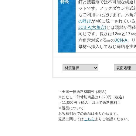
特長
釘と接着剤では不可能な繰返
ットです。ノックダウン方式
もご利用いただけます。六角
の呼び
がM6に統一されてい
JCB-A(六角穴)
とは頭部が同径
同じです。長さは12㎜と17
六角穴対辺が5㎜の
JCN-A
、リ
母材へ挿入してねじ締結を実
・全国一律送料880円（税込）
※ただし一部寸切商品は1,320円（税込）
・11,000円（税込）以上で送料無料！
※返品について
お客様都合での返品は承りかねます。
返品に関しては
こちら
よりご確認ください。