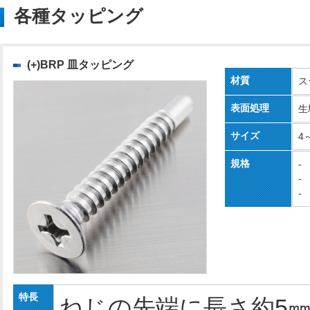
各種タッピング
(+)BRP 皿タッピング
材質
ス
表面処理
生
サイズ
4
規格
-
-
-
特長
ねじの先端に長さ約5