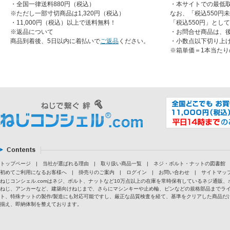
・全国一律送料880円（税込）
・本サイトでの最低取
※ただし一部寸切商品は1,320円（税込）
なお、「税込550円
・11,000円（税込）以上で送料無料！
「税込550円」とし
※返品について
・お問合せ商品は、
商品到着後、5日以内に着払いで
ご返品
ください。
・小数点以下切り上
※箱単価＝1本当たり
トップページ
|
当社が選ばれる理由
|
取り扱い商品一覧
|
ネジ・ボルト・ナットの図書館
初めてご利用になるお客様へ
|
掛売りのご案内
|
ログイン
|
お問い合わせ
|
サイトマッ
ねじコンシェル.comはネジ、ボルト、ナットなど10万点以上の在庫を常時保有しているネジ通
ねじ、アンカーなど、建築向けねじまで、さらにマシンキーや止め輪、ピンなどの規格部品までラ
ト、特殊ナットの製作/製造にも対応可能ですし、厳正な品質検査を経て、基準をクリアした商品だけ
揃え、即納体制を整えております。