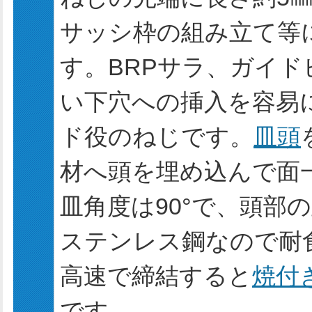
サッシ枠の組み立て等
す。BRPサラ、ガイ
い下穴への挿入を容易
ド役のねじです。
皿頭
材へ頭を埋め込んで面
皿角度は90°で、頭部
ステンレス鋼なので耐
高速で締結すると
焼付
です。