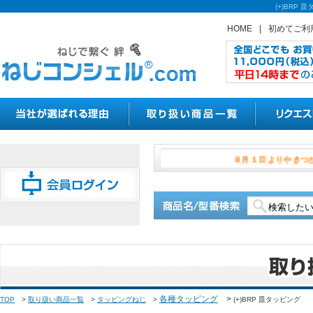
(+)BR
HOME
|
初めてご利
８月１日よ
各種タッピング
>
TOP
>
取り扱い商品一覧
>
タッピングねじ
>
(+)BRP 皿タッピング