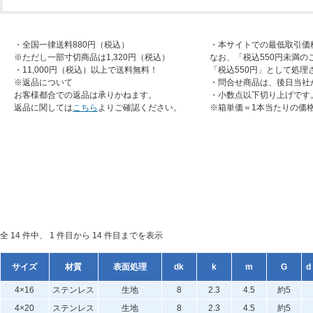
・全国一律送料880円（税込）
・本サイトでの最低取引価
※ただし一部寸切商品は1,320円（税込）
なお、「税込550円未満の
・11,000円（税込）以上で送料無料！
「税込550円」として処理
※返品について
・問合せ商品は、後日当社
お客様都合での返品は承りかねます。
・小数点以下切り上げです
返品に関しては
こちら
よりご確認ください。
※箱単価＝1本当たりの価
全 14 件中、 1 件目から 14 件目までを表示
サイズ
材質
表面処理
dk
k
m
G
d
4×16
ステンレス
生地
8
2.3
4.5
約5
4×20
ステンレス
生地
8
2.3
4.5
約5