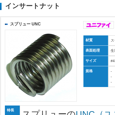
インサートナット
スプリュー UNC
材質
ス
表面処理
生
サイズ
#4
規格
-
-
-
特長
スプリューの
UNC（