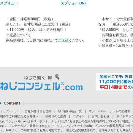
スプリュー
スプリュー UNF
・全国一律送料880円（税込）
・本サイトでの最低取
※ただし一部寸切商品は1,320円（税込）
なお、「税込550円
・11,000円（税込）以上で送料無料！
「税込550円」とし
※返品について
・お問合せ商品は、
商品到着後、5日以内に着払いで
ご返品
ください。
・小数点以下切り上
※箱単価＝1本当たり
トップページ
|
当社が選ばれる理由
|
取り扱い商品一覧
|
ネジ・ボルト・ナットの図書館
初めてご利用になるお客様へ
|
掛売りのご案内
|
ログイン
|
お問い合わせ
|
サイトマッ
ねじコンシェル.comはネジ、ボルト、ナットなど10万点以上の在庫を常時保有しているネジ通
ねじ、アンカーなど、建築向けねじまで、さらにマシンキーや止め輪、ピンなどの規格部品までラ
ト、特殊ナットの製作/製造にも対応可能ですし、厳正な品質検査を経て、基準をクリアした商品だけ