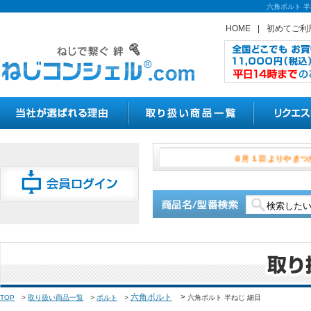
六角ボルト 
HOME
|
初めてご利
８月１日よ
六角ボルト
>
TOP
>
取り扱い商品一覧
>
ボルト
>
六角ボルト 半ねじ 細目