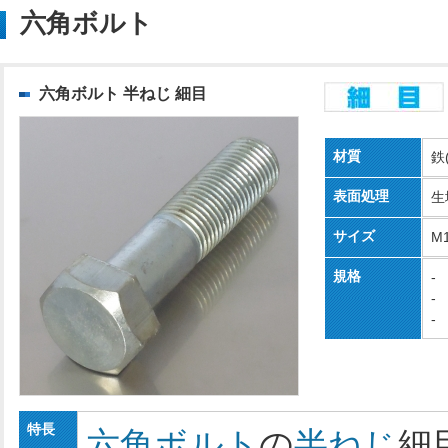
六角ボルト
六角ボルト 半ねじ 細目
材質
鉄
表面処理
生
サイズ
M1
規格
-
-
-
特長
六角ボルト
の
半ねじ
細