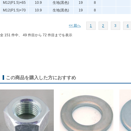
M12(P1.5)×65
10.9
生地(黒色)
19
8
M12(P1.5)×70
10.9
生地(黒色)
19
8
<< 前へ
1
2
3
4
全 151 件中、 49 件目から 72 件目までを表示
この商品を購入した方におすすめ