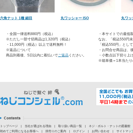
六角ナット 1種 細目
丸ワッシャー ISO
丸ワッシ
・全国一律送料880円（税込）
・本サイトでの最低取
※ただし一部寸切商品は1,320円（税込）
なお、「税込550円
・11,000円（税込）以上で送料無料！
「税込550円」とし
※返品について
・お問合せ商品は、
商品到着後、5日以内に着払いで
ご返品
ください。
・小数点以下切り上
※箱単価＝1本当たり
トップページ
|
当社が選ばれる理由
|
取り扱い商品一覧
|
ネジ・ボルト・ナットの図書館
初めてご利用になるお客様へ
|
掛売りのご案内
|
ログイン
|
お問い合わせ
|
サイトマッ