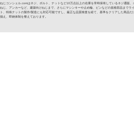
ねじコンシェル.comはネジ、ボルト、ナットなど10万点以上の在庫を常時保有しているネジ通
ねじ、アンカーなど、建築向けねじまで、さらにマシンキーや止め輪、ピンなどの規格部品までラ
ト、特殊ナットの製作/製造にも対応可能ですし、厳正な品質検査を経て、基準をクリアした商品だけ
揃え、即納体制を整えております。