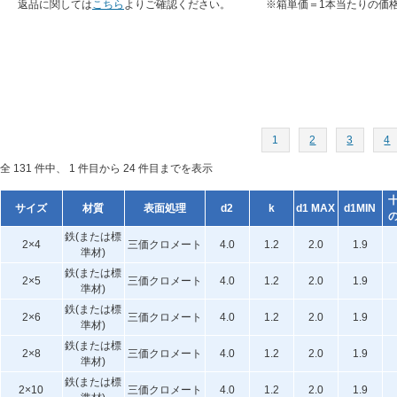
返品に関しては
こちら
よりご確認ください。
※箱単価＝1本当たりの価
1
2
3
4
全 131 件中、 1 件目から 24 件目までを表示
サイズ
材質
表面処理
d2
k
d1 MAX
d1MIN
鉄(または標
2×4
三価クロメート
4.0
1.2
2.0
1.9
準材)
鉄(または標
2×5
三価クロメート
4.0
1.2
2.0
1.9
準材)
鉄(または標
2×6
三価クロメート
4.0
1.2
2.0
1.9
準材)
鉄(または標
2×8
三価クロメート
4.0
1.2
2.0
1.9
準材)
鉄(または標
2×10
三価クロメート
4.0
1.2
2.0
1.9