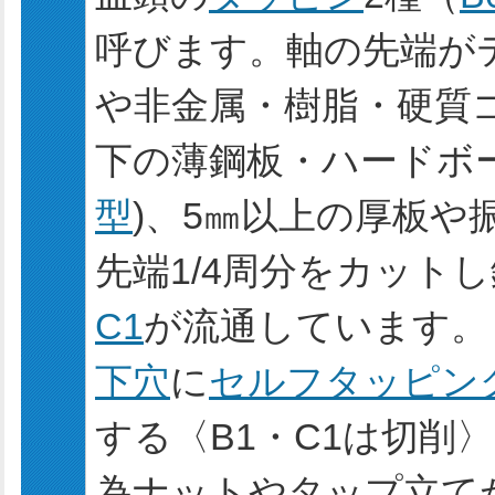
呼びます。軸の先端が
や非金属・樹脂・硬質ゴ
下の薄鋼板・ハードボー
型
)、5㎜以上の厚板や
先端1/4周分をカット
C1
が流通しています。
下穴
に
セルフタッピン
する〈B1・C1は切削
為ナットやタップ立て