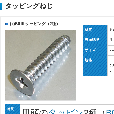
タッピングねじ
(+)B0皿 タッピング（2種）
材質
鉄
表面処理
生
サイズ
2
規格
-
JI
-
特長
皿頭の
タッピン
2種（
B