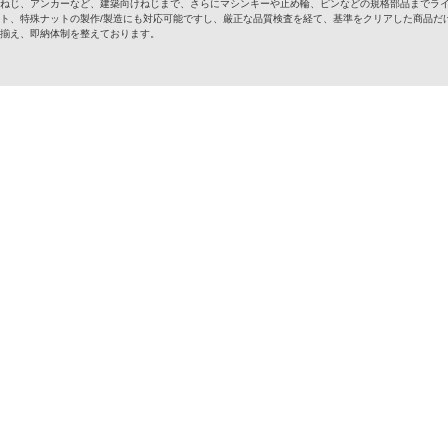
ねじ、アンカーなど、建築向けねじまで、さらにマシンキーや止め輪、ピンなどの規格部品までラ
ト、特殊ナットの製作/製造にも対応可能ですし、厳正な品質検査を経て、基準をクリアした商品だけ
揃え、即納体制を整えております。