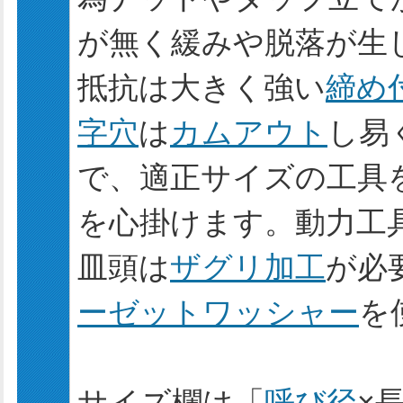
が無く緩みや脱落が生
抵抗は大きく強い
締め
字穴
は
カムアウト
し易
で、適正サイズの工具
を心掛けます。動力工
皿頭は
ザグリ加工
が必
ーゼットワッシャー
を
サイズ欄は「
呼び径
×