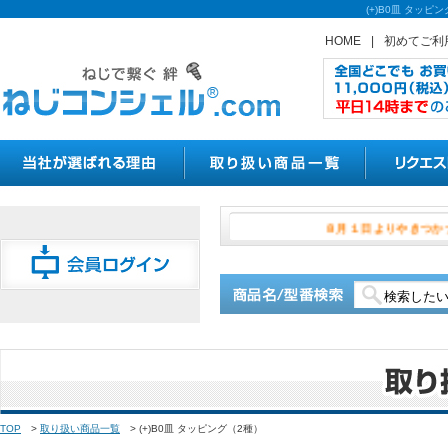
(+)B0皿 タッ
HOME
|
初めてご利
８月１日より
TOP
>
取り扱い商品一覧
>
(+)B0皿 タッピング（2種）