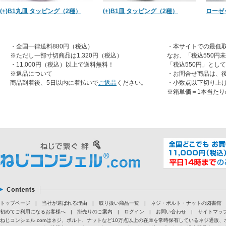
(+)B1丸皿 タッピング（2種）
(+)B1皿 タッピング（2種）
ローゼ
・全国一律送料880円（税込）
・本サイトでの最低取
※ただし一部寸切商品は1,320円（税込）
なお、「税込550円
・11,000円（税込）以上で送料無料！
「税込550円」とし
※返品について
・お問合せ商品は、
商品到着後、5日以内に着払いで
ご返品
ください。
・小数点以下切り上
※箱単価＝1本当たり
トップページ
|
当社が選ばれる理由
|
取り扱い商品一覧
|
ネジ・ボルト・ナットの図書館
初めてご利用になるお客様へ
|
掛売りのご案内
|
ログイン
|
お問い合わせ
|
サイトマッ
ねじコンシェル.comはネジ、ボルト、ナットなど10万点以上の在庫を常時保有しているネジ通